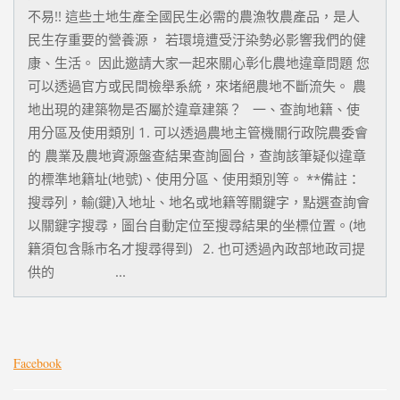
不易!! 這些土地生產全國民生必需的農漁牧農產品，是人
民生存重要的營養源， 若環境遭受汙染勢必影響我們的健
康、生活。 因此邀請大家一起來關心彰化農地違章問題 您
可以透過官方或民間檢舉系統，來堵絕農地不斷流失。 農
地出現的建築物是否屬於違章建築？ 一、查詢地籍、使
用分區及使用類別 1. 可以透過農地主管機關行政院農委會
的 農業及農地資源盤查結果查詢圖台，查詢該筆疑似違章
的標準地籍址(地號)、使用分區、使用類別等。 **備註：
搜尋列，輸(鍵)入地址、地名或地籍等關鍵字，點選查詢會
以關鍵字搜尋，圖台自動定位至搜尋結果的坐標位置。(地
籍須包含縣市名才搜尋得到) 2. 也可透過內政部地政司提
供的 ...
Facebook