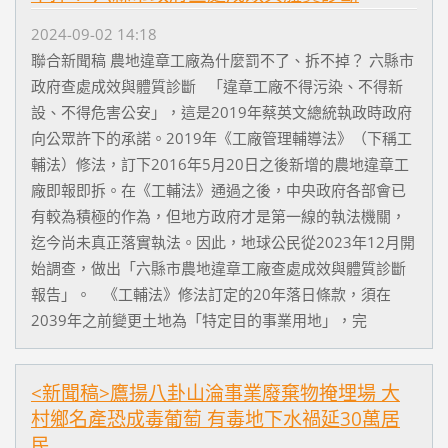
2024-09-02 14:18
聯合新聞稿 農地違章工廠為什麼罰不了、拆不掉？ 六縣市
政府查處成效與體質診斷 「違章工廠不得污染、不得新
設、不得危害公安」，這是2019年蔡英文總統執政時政府
向公眾許下的承諾。2019年《工廠管理輔導法》（下稱工
輔法）修法，訂下2016年5月20日之後新增的農地違章工
廠即報即拆。在《工輔法》通過之後，中央政府各部會已
有較為積極的作為，但地方政府才是第一線的執法機關，
迄今尚未真正落實執法。因此，地球公民從2023年12月開
始調查，做出「六縣市農地違章工廠查處成效與體質診斷
報告」。 《工輔法》修法訂定的20年落日條款，須在
2039年之前變更土地為「特定目的事業用地」，完
<新聞稿>鷹揚八卦山淪事業廢棄物掩埋場 大
村鄉名產恐成毒葡萄 有毒地下水禍延30萬居
民