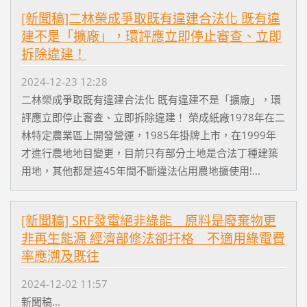
[新聞稿]二林榮成爭取既有違建合法化 既有違
建不是「擴廠」，環評應立即停止審查、立即
拆除違建！
2024-12-23 12:28
二林榮成爭取既有違建合法化 既有違建不是「擴廠」，環
評應立即停止審查、立即拆除違建！ 榮成紙廠1978年在二
林特定農業區上開發營運，1985年掛牌上市，在1999年
才進行農地地目變更，目前只有部分土地是合法丁種建築
用地，其他都是這45年間不斷違法佔用農地擴使用!...
[新聞稿] SRF發電絕非綠能 原料是廢棄物更
非再生能源 經濟部修法卻扞格 不適用綠電費
率應溯及既往
2024-12-02 11:57
新聞稿...