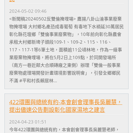
2024-05-02 09:46
<新聞稿20240502反雙倫掩埋場> 鷹揚八卦山淪事業廢棄
物掩埋場 大村鄉名產恐成毒葡萄 有毒地下水禍延30萬居民
彰化縣花壇鄉「雙倫事業廢棄物」，10年前向彰化縣農會
承租大村鄉新埤子頭段109-1、109-2、115、116、
117、117-1等6筆土地，面積逾11公頃林地，作為一級事
業廢棄物掩埋場，將在5月2日上109點，於同開發場所
（南方一巷近鄰大合順磚廠之東側）辦理「雙倫一般事業
廢棄物處理場開發計畫環境影響說明會」，引發全鄉鄉民
不滿 #平和村長賴居林...
422環團與總統有約-本會創會理事長吳麗慧，
提出儘速公告劃設彰化國家濕地之建言
2024-04-23 01:51
今年422環團與總統有約，本會創會理事長吳麗慧老師，