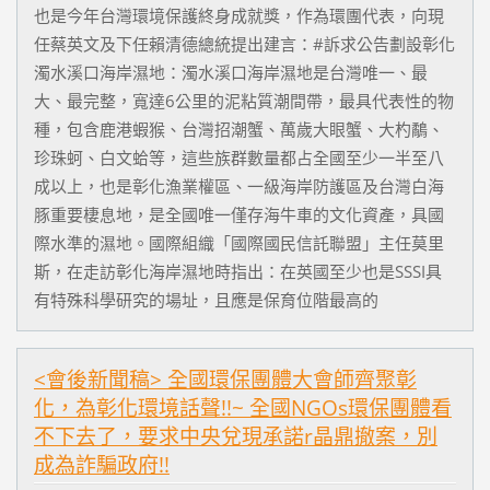
也是今年台灣環境保護終身成就獎，作為環團代表，向現
任蔡英文及下任賴清德總統提出建言：#訴求公告劃設彰化
濁水溪口海岸濕地：濁水溪口海岸濕地是台灣唯一、最
大、最完整，寬達6公里的泥粘質潮間帶，最具代表性的物
種，包含鹿港蝦猴、台灣招潮蟹、萬歲大眼蟹、大杓鷸、
珍珠蚵、白文蛤等，這些族群數量都占全國至少一半至八
成以上，也是彰化漁業權區、一級海岸防護區及台灣白海
豚重要棲息地，是全國唯一僅存海牛車的文化資產，具國
際水準的濕地。國際組織「國際國民信託聯盟」主任莫里
斯，在走訪彰化海岸濕地時指出：在英國至少也是SSSI具
有特殊科學研究的場址，且應是保育位階最高的
<會後新聞稿> 全國環保團體大會師齊聚彰
化，為彰化環境話聲!!~ 全國NGOs環保團體看
不下去了，要求中央兌現承諾r晶鼎撤案，別
成為詐騙政府!!