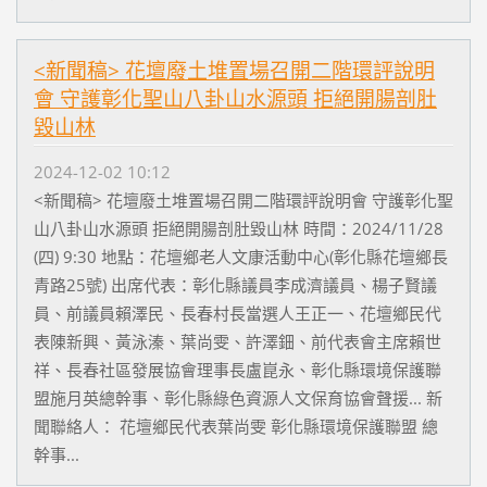
<新聞稿> 花壇廢土堆置場召開二階環評說明
會 守護彰化聖山八卦山水源頭 拒絕開腸剖肚
毀山林
2024-12-02 10:12
<新聞稿> 花壇廢土堆置場召開二階環評說明會 守護彰化聖
山八卦山水源頭 拒絕開腸剖肚毀山林 時間：2024/11/28
(四) 9:30 地點：花壇鄉老人文康活動中心(彰化縣花壇鄉長
青路25號) 出席代表：彰化縣議員李成濟議員、楊子賢議
員、前議員賴澤民、長春村長當選人王正一、花壇鄉民代
表陳新興、黃泳溱、葉尚雯、許澤鈿、前代表會主席賴世
祥、長春社區發展協會理事長盧崑永、彰化縣環境保護聯
盟施月英總幹事、彰化縣綠色資源人文保育協會聲援... 新
聞聯絡人： 花壇鄉民代表葉尚雯 彰化縣環境保護聯盟 總
幹事...