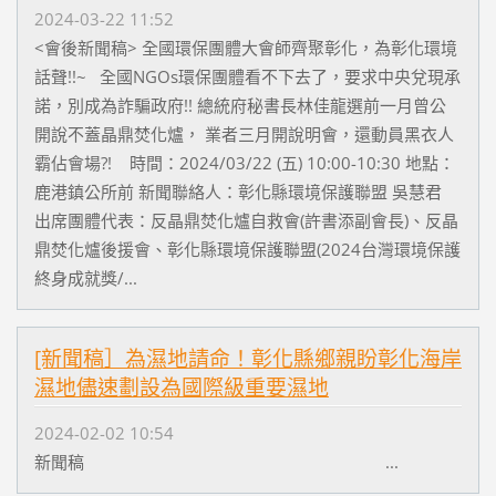
2024-03-22 11:52
<會後新聞稿> 全國環保團體大會師齊聚彰化，為彰化環境
話聲!!~ 全國NGOs環保團體看不下去了，要求中央兌現承
諾，別成為詐騙政府!! 總統府秘書長林佳龍選前一月曾公
開說不蓋晶鼎焚化爐， 業者三月開說明會，還動員黑衣人
霸佔會場?! 時間：2024/03/22 (五) 10:00-10:30 地點：
鹿港鎮公所前 新聞聯絡人：彰化縣環境保護聯盟 吳慧君
出席團體代表：反晶鼎焚化爐自救會(許書添副會長)、反晶
鼎焚化爐後援會、彰化縣環境保護聯盟(2024台灣環境保護
終身成就獎/...
[新聞稿］為濕地請命！彰化縣鄉親盼彰化海岸
濕地儘速劃設為國際級重要濕地
2024-02-02 10:54
新聞稿 ...