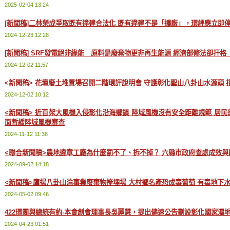
2025-02-04 13:24
[新聞稿]二林榮成爭取既有違建合法化 既有違建不是「擴廠」，環評應立即
2024-12-23 12:28
[新聞稿] SRF發電絕非綠能 原料是廢棄物更非再生能源 經濟部修法卻扞
2024-12-02 11:57
<新聞稿> 花壇廢土堆置場召開二階環評說明會 守護彰化聖山八卦山水源頭 
2024-12-02 10:12
<新聞稿> 近百架大風機入侵彰化沿海鄉鎮 陸域風機沒有安全距離規範 居
面暫緩陸域風機審查
2024-11-12 11:38
<聯合新聞稿>農地違章工廠為什麼罰不了、拆不掉？ 六縣市政府查處成效與
2024-09-02 14:18
<新聞稿>鷹揚八卦山淪事業廢棄物掩埋場 大村鄉名產恐成毒葡萄 有毒地下水
2024-05-02 09:46
422環團與總統有約-本會創會理事長吳麗慧，提出儘速公告劃設彰化國家濕
2024-04-23 01:51