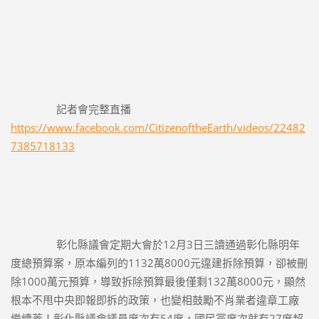
		記者會完整直播 
https://www.facebook.com/CitizenoftheEarth/videos/22482
7385718133
		彰化縣議會定期大會於12月3日三讀通過彰化縣明年
度總預算案，原本編列的1132萬8000元違建拆除預算，卻被刪
除1000萬元預算，導致拆除預算最後僅剩132萬8000元，顯然
根本不甩中央即報即拆的政策，也變相鼓勵不肖業者違章工廠
繼續蓋！彰化縣議會議員席次有54席，國民黨席次就有27席超