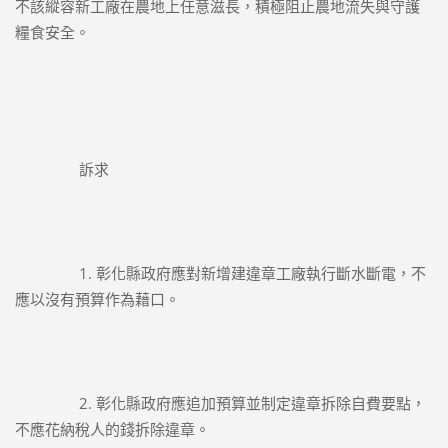
不該縱容新工廠在農地上任意滋長，積極阻止農地流失與守護
糧食安全。
		訴求
		1. 彰化縣政府應對新增建違章工廠執行斷水斷電，不
應以沒有預算作為藉口。
		2. 彰化縣政府應追加預算並制定違章拆除自費要點，
不應花納稅人的錢拆除違章。