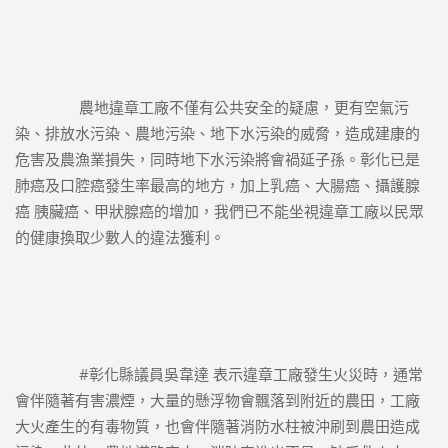
		農地違章工廠不僅有公共安全的疑慮，更有空氣污
染、排放水污染、農地污染、地下水污染的威脅，造成建康的
危害及農漁業損失，同時地下水污染將會禍延子孫。彰化已是
肺癌及口腔癌發生率最高的地方，加上乳癌、大腸癌、攝護腺
癌 胰臟癌、甲狀腺癌的增加，我們已不能坐視違章工廠以民眾
的健康換取少數人的違法獲利。
#彰化縣議員吳韋達
 表示違章工廠發生火災時，通常
會伴隨著有害濃煙，大量的懸浮物會飄落到附近的農田，工廠
大火產生的有毒物質，也會伴隨著消防水柱被沖刷到農田造成