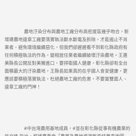
		農地汙染分布與農地工廠分布高密度區幾乎吻合，新
增建農地違章工廠要落實執法斷水斷電及拆除，才能遏止不肖
業者，避免環境繼續惡化，但我們卻遲遲看不到彰化縣政府有
任何積極執法的作為，變相放任業者繼續破壞汙染農地。王惠
美縣長公開反對美豬進口，要捍衛國人健康，彰化縣卻有全台
面積最大的汙染農地，王縣長如果真的在乎國人食安健康，更
應該要積極落實執法，杜絕農地工廠的危害，不要當雙面人、
違章工廠的門神！
#中台灣農用基地成員
，
#並在彰化縣從事有機農業的
許文烽
 指出，根據農委會「農業及農地資源盤查結果查詢圖