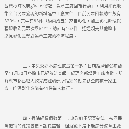
台灣零時政府g0v.tw發起「違章工廠回報行動」，利用網頁收
集全台民眾發現的新增違章工廠案件。目前民眾回報總件數有
329件，其中有83件（約兩成五）來自彰化，加上彰化縣環保
聯盟收到民眾檢舉84件，總計有167件，遙遙領先其他縣市，
顯見彰化民眾對違章工廠的不滿程度。
		三、中央交辦不處理數量第一多：日前經濟部公布截
至11月30日各縣市已經依法查報、處理之新增建工廠家數，所
有縣市都已經大致完成經濟部所指定的優先勘查的數十家工
廠，唯獨彰化縣尚有41件尚未執行。
		四、拆除經費倒數第一：縣政府不認真執法，被國民
黨把持的縣議會更不認真監督。但沒錢不是不能處分違章工廠