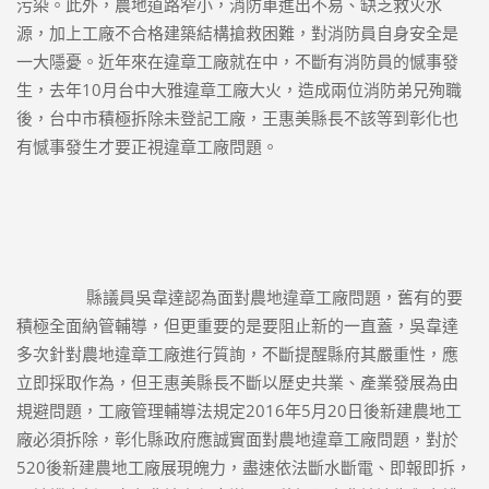
污染。此外，農地道路窄小，消防車進出不易、缺乏救火水
源，加上工廠不合格建築結構搶救困難，對消防員自身安全是
一大隱憂。近年來在違章工廠就在中，不斷有消防員的憾事發
生，去年10月台中大雅違章工廠大火，造成兩位消防弟兄殉職
後，台中市積極拆除未登記工廠，王惠美縣長不該等到彰化也
有憾事發生才要正視違章工廠問題。
		縣議員吳韋達認為面對農地違章工廠問題，舊有的要
積極全面納管輔導，但更重要的是要阻止新的一直蓋，吳韋達
多次針對農地違章工廠進行質詢，不斷提醒縣府其嚴重性，應
立即採取作為，但王惠美縣長不斷以歷史共業、產業發展為由
規避問題，工廠管理輔導法規定2016年5月20日後新建農地工
廠必須拆除，彰化縣政府應誠實面對農地違章工廠問題，對於
520後新建農地工廠展現魄力，盡速依法斷水斷電、即報即拆，