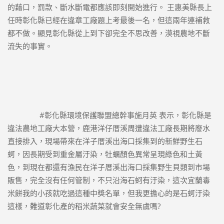
的藉口，罰款、斷水斷電都應該即刻開始進行。 王惠美縣長上
任時彰化縣已經在違章工廠題上考最後一名，但這兩年連補救
都不做。顯見彰化縣從上到下卻完全不思改善，漠視農地不斷
流失的事實。
#彰化縣環境保護聯盟總幹事施月英
 表示，彰化縣是
違法農地工廠大本營，鹿港洋仔厝溪周遭違法工廠長期將廢水
直接排入，現場帶來在洋子厝溪出海口採集到的新鮮野生石
蚵，因長期受到重金屬汙染，牡蠣顏色異常呈現綠色和土黃
色，到現在都還有漁民在洋子厝溪出海口採集野生貝類到市場
販售，完全沒有任何管制，不只沿海石蚵有汙染，這次宜蘭毒
米餅我的小孩就吃過這種中獎名單，但我更擔心的是石蚵汙染
這樣，難道彰化產的稻米蔬菜就會安全無虞嗎?