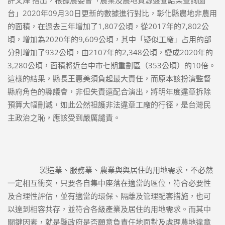
台」2020年09月30日更新的數據進行對比，彰化縣農地非農用
的面積，在過去三年增加了1,807公頃，從2017年的7,802公
頃，增加為2020年的9,609公頃，其中「疑似工廠」占用的部
分則增加了932公頃，由2107年的2,348公頃，變成2020年的
3,280公頃，面積將近台中市七期重劃區（353公頃）的10倍。
這樣的結果，縣長王惠美須負起最大責任，而原本該扮演監督
縣府角色的縣議會，非但失責還配合演出，將明年度違章拆除
預算大幅刪減，如此公然袒護非法違章工廠的行徑，是台灣民
主政治之恥，應該受到嚴厲譴責。
		製造業、服務業、農業與與居住的用地需求，不必然
一定相互衝突，只要各自集中座落在適當的區位，符合必要性
及合理性評估，並有適當的環保、隔離及管理配套措施，也可
以達到相容共存，並符合各級產業及居住的用地需求。而其中
關鍵因素，就是縣政府是否願意負責任地面對及處理農地違章