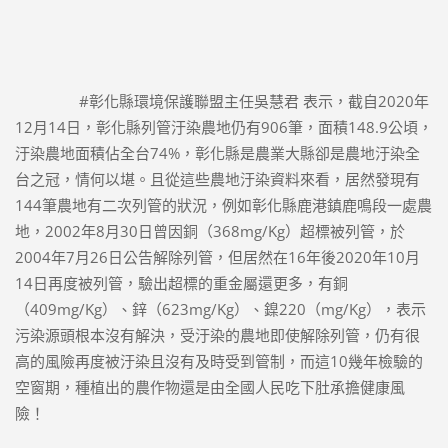
#彰化縣環境保護聯盟主任吳慧君
 表示，截自2020年
12月14日，彰化縣列管汙染農地仍有906筆，面積148.9公頃，
汙染農地面積佔全台74%，彰化縣是農業大縣卻是農地汙染全
台之冠，情何以堪。且從這些農地汙染資料來看，居然發現有
144筆農地有二次列管的狀況，例如彰化縣鹿港鎮鹿鳴段一處農
地，2002年8月30日曾因銅（368mg/Kg）超標被列管，於
2004年7月26日公告解除列管，但居然在16年後2020年10月
14日再度被列管，驗出超標的重金屬還更多，有銅
（409mg/Kg）、鋅（623mg/Kg）、鎳220（mg/Kg），表示
污染源頭根本沒有解決，受汙染的農地即使解除列管，仍有很
高的風險再度被汙染且沒有及時受到管制，而這10幾年檢驗的
空窗期，種植出的農作物還是由全國人民吃下肚承擔健康風
險！