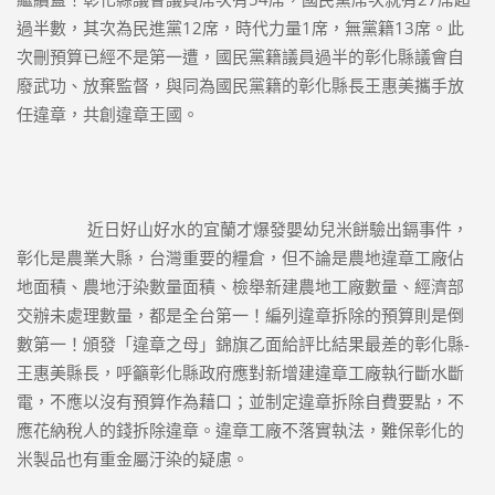
過半數，其次為民進黨12席，時代力量1席，無黨籍13席。此
次刪預算已經不是第一遭，國民黨籍議員過半的彰化縣議會自
廢武功、放棄監督，與同為國民黨籍的彰化縣長王惠美攜手放
任違章，共創違章王國。
		近日好山好水的宜蘭才爆發嬰幼兒米餅驗出鎘事件，
彰化是農業大縣，台灣重要的糧倉，但不論是農地違章工廠佔
地面積、農地汙染數量面積、檢舉新建農地工廠數量、經濟部
交辦未處理數量，都是全台第一！編列違章拆除的預算則是倒
數第一！頒發「違章之母」錦旗乙面給評比結果最差的彰化縣-
王惠美縣長，呼籲彰化縣政府應對新增建違章工廠執行斷水斷
電，不應以沒有預算作為藉口；並制定違章拆除自費要點，不
應花納稅人的錢拆除違章。違章工廠不落實執法，難保彰化的
米製品也有重金屬汙染的疑慮。