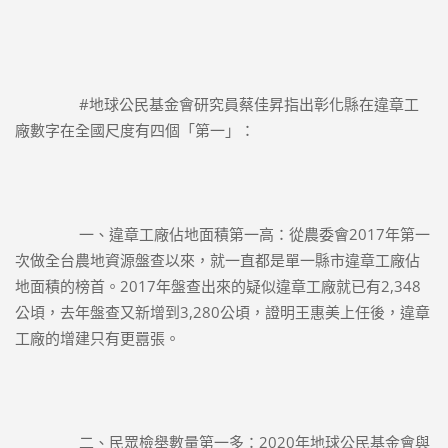
		#地球公民基金會研究員蔡佳昇指出彰化縣在違章工
廠數字在全國尺度有四個「第一」：
		一、違章工廠佔地面積第一高：從農委會2017年第一
次做全台農地資源盤查以來，就一直都是單一縣市違章工廠佔
地面積的榜首。2017年盤查出來的疑似違章工廠就已有2,348
公頃，去年盤查又新增到3,280公頃，證明王惠美上任後，違章
工廠的增建只有更囂張。
		二、民眾檢舉數量第一多：2020年地球公民基金會與