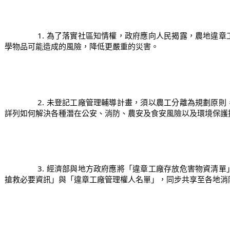
		1. 為了落實社區知情權，政府應向人民揭露，農地違章工廠的位置、製程與使用原料、化
學物品可能造成的風險，降低更嚴重的災害。
		2. 未登記工廠管理輔導計畫，須以農工分離為規劃原則，不應零星就地合法。另外，必須
詳列如何解決各種潛在公安、消防、農安及食安風險以及環境保護
		3. 經濟部與地方政府應將「違章工廠存放危害物資清單」、「違章工廠依消防法規定提供
搶救必要資訊」與「違章工廠管理權人名單」，同步共享至各地消