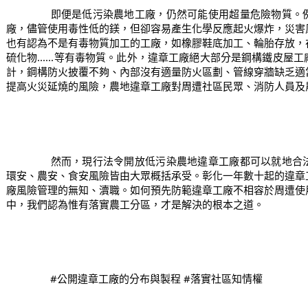
		即便是低污染農地工廠，仍然可能使用超量危險物質。例如這次火燒腳踏車零件鎂合金工
廠，儘管使用毒性低的鎂，但卻容易產生化學反應起火爆炸，災害
也有認為不是有毒物質加工的工廠，如橡膠鞋底加工、輪胎存放，
硫化物......等有毒物質。此外，違章工廠絕大部分是鋼構鐵皮
計，鋼構防火披覆不夠、內部沒有適量防火區劃、管線穿牆缺乏適
提高火災延燒的風險，農地違章工廠對周遭社區民眾、消防人員及
		然而，現行法令開放低污染農地違章工廠都可以就地合法，政府如此便宜行事的做法，讓
環安、農安、食安風險皆由大眾概括承受。彰化一年數十起的違章
廠風險管理的無知、瀆職。如何預先防範違章工廠不相容於周遭使
中，我們認為惟有落實農工分區，才是解決的根本之道。
#公開違章工廠的分布與製程
#落實社區知情權