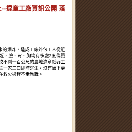
--違章工廠資訊公開 落
近，臉、背、胸均有多處2度傷燙
校不到一百公尺的農地違章紙器工
主一家三口即時逃生，沒有釀下更
在救火過程不幸殉職。