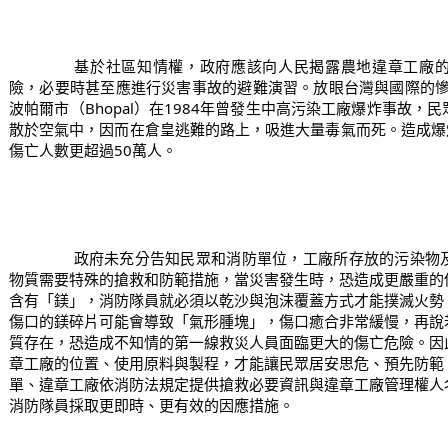
		基於社區知情權，政府應該向人民揭露農地違章工廠的所在位置與廠內製程所造成的風
險，必要時甚至應進行災害事故的避難演習。放眼台灣與國際的慘
波帕爾市（Bhopal）在1984年曾發生中高污染工廠爆炸事故
散於空氣中，因而在倉皇逃難的路上，吸進大量毒氣而死。造成爆
傷亡人數更超過50萬人。
		政府未充分告知民眾和消防單位，工廠所存放的污染物及相關緊急應變措施，特殊的化學
物質需要特殊的搶救和防範措施，當災害發生時，恐造成更嚴重的
含有「鎂」，消防隊員就必須以乾沙與泡沫覆蓋方式才能撲滅火勢
傷口的鎂碎片可能會導致「氣形腫塊」，傷口癒合非常緩慢，再說
質存在，恐造成不知情的第一線救災人員面臨更大的傷亡危險。因
章工廠的位置、使用原料與製程，才能讓民眾居安思危、預先防範
單、違章工廠依消防法規定提供搶救必要資訊與違章工廠管理權人
消防隊員採取更即時、更有效的因應措施。