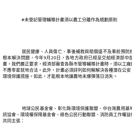
#未登記管理輔導計畫須以農工分離作為規劃原則
		居民健康、人員傷亡、事後補救與賠償遠不及事前預防控管，落實污染源的源頭管制才能
根本解決問題，今年9月20日，各地方政府已經呈交給經濟部中
畫，我們嚴正要求，經濟部審查各縣市管導輔導計畫時，須以工廠
不應零星就地合法。此外，計畫必須詳列如何解解決各種潛在公安
環境保護措施。如此，才能根本地讓農地未爆彈落日消失。
		地球公民基金會、彰化縣環境保護聯盟、中台灣農用基地、環境法律人協會、台灣環境資
訊協會、環境權保障基金會、綠色公民行動聯盟、消防員工作權益
共同主張：