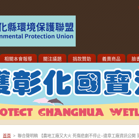
相關本會報導
關注議題
捐款贊助
義賣商品
臉
首頁
>
聯合聲明稿 【農地工廠又大火 死傷悲劇不停止--違章工廠資訊公開