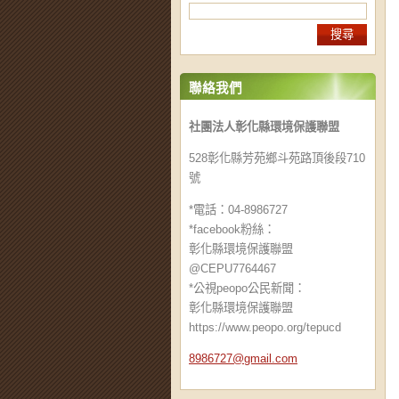
聯絡我們
社團法人彰化縣環境保護聯盟
528彰化縣芳苑鄉斗苑路頂後段710
號
*電話：04-8986727
*facebook粉絲：
彰化縣環境保護聯盟
@CEPU7764467
*公視peopo公民新聞：
彰化縣環境保護聯盟
https://www.peopo.org/tepucd
8986727@
gmail.co
m