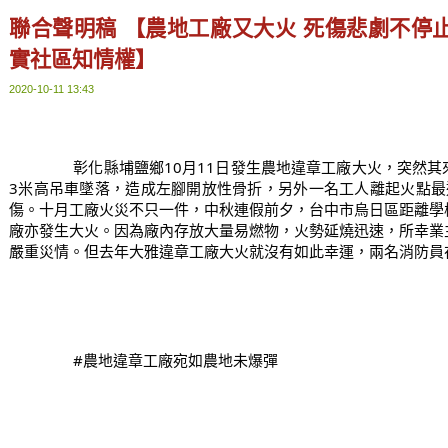
聯合聲明稿 【農地工廠又大火 死傷悲劇不停止
實社區知情權】
2020-10-11 13:43
		彰化縣埔鹽鄉10月11日發生農地違章工廠大火，突然其來的爆炸，造成工廠外包工人從近
3米高吊車墜落，造成左腳開放性骨折，另外一名工人離起火點最
傷。十月工廠火災不只一件，中秋連假前夕，台中市烏日區距離學
廠亦發生大火。因為廠內存放大量易燃物，火勢延燒迅速，所幸業
嚴重災情。但去年大雅違章工廠大火就沒有如此幸運，兩名消防員
#農地違章工廠宛如農地未爆彈