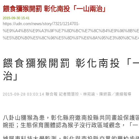
餵食獼猴開罰 彰化南投「一山兩治」
2015-09-30 15:41
https://udn.com/news/story/7321/1214701-
%E9%A4%B5%E9%A3%9F%E7%8D%BC%E7%8C%B4%E9%96%8B%E
%E5%BD%B0%E5%8C%96%E5%8D%97%E6%8A%95%E3%80%8C%E
餵食獼猴開罰 彰化南投「
治」
2015-09-28 03:03:14 聯合報 記者簡慧珍、林宛諭、陳妍霖／連線報導
八卦山獼猴為患，彰化縣府邀南投縣共同畫設保護
婉拒；生態保育團體認為猴子沒行政區域觀念，「一
據屏東科技大學監測，彰化與南投縣交界的豐柏步