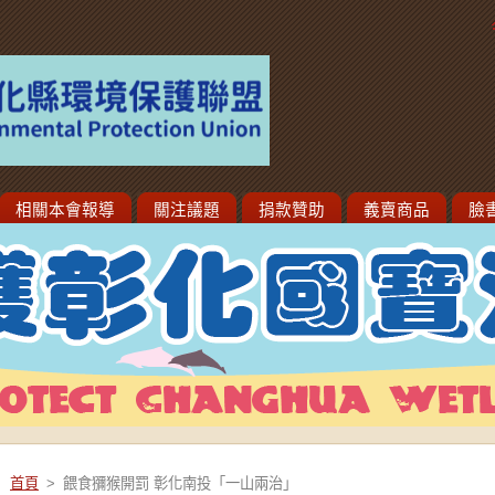
相關本會報導
關注議題
捐款贊助
義賣商品
臉
首頁
>
餵食獼猴開罰 彰化南投「一山兩治」