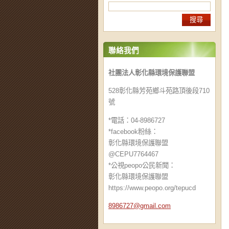
聯絡我們
社團法人彰化縣環境保護聯盟
528彰化縣芳苑鄉斗苑路頂後段710
號
*電話：04-8986727
*facebook粉絲：
彰化縣環境保護聯盟
@CEPU7764467
*公視peopo公民新聞：
彰化縣環境保護聯盟
https://www.peopo.org/tepucd
8986727@
gmail.co
m