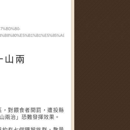
7%BD%B0-
4%B8%80%E5%B1%B1%E5%85%A9%E6%B2%BB%E3%80%8D
一山兩
區，對餵食者開罰，遭投縣
山兩治」恐難發揮效果。
道約有七個獼猴族群，數量