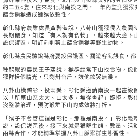
約二五○隻，往來彰化與南投之間，一年內監測獼猴
餵食獼猴造成獼猴依賴性。
彰化縣府農業處長黃碧海說，八卦山獼猴侵入農園
長期餵食，知道「有人就有食物」，越來越大膽下
設保護區，明訂罰則禁止餵食獼猴等野生動物。
彰化縣農民聽說縣府要設保護區、罰遊客亂餵食，都
種龍眼的農民王子建說，猴群經常下山找食物，像
猴群掃個精光，只剩卅台斤，讓他欲哭無淚。
八卦山橫跨彰、投兩縣，彰化縣邀請南投一起畫設
以「所轄山區太大、山太多，無從畫起」婉拒，彰
沒整體治理，預防猴群下山的成效將打折。
「猴子不會管這裡是彰化、那裡是南投。」彰化縣
說，設保護區後，接下來就是猴群生態、數量、活
兩縣合作，才能精準掌握八卦山脈猴群生態習性。