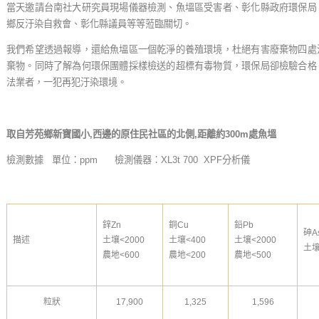
當天邀請台南社大研究員現場儀器檢測、魚塭區受害者、彰化縣政府環保局
鄉反汙染自救會、彰化縣議員等等蒞臨關切。
我們希望透過報導，還給魚塭區一個乾淨的養殖環境，杜絕有害廢棄物四處
棄物。同時了解為何環保團體採樣檢送的超標有毒物質，環保局卻檢驗合格
法業者，一犯再犯汙染環境。
取自芳苑鄉新寶國小,
西邊的原住民社區的北側,
距離約300m
處魚塭
檢測數據 單位：ppm 檢測儀器：XL3t 700 XPF分析儀
鋅Zn
銅Cu
鉛Pb
砷A
描述
土壤<2000
土壤<400
土壤<2000
土壤
農地<600
農地<200
農地<500
粒狀
17,900
1,325
1,596