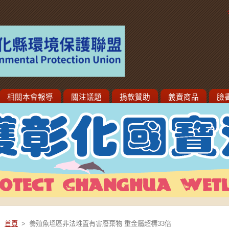
相關本會報導
關注議題
捐款贊助
義賣商品
臉
首頁
>
養殖魚塭區非法堆置有害廢棄物 重金屬超標33倍