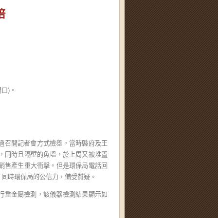
倍
門口)。
透過召開記者會方式檢舉，當時縣府及王
，同時且隔壁的魚塭，於上周又被堆置
銷售產生重大衝擊。但是環保局電話回
；同時環保局的公信力，備受質疑。
進行重金屬檢測，該儀器檢測結果顯示如