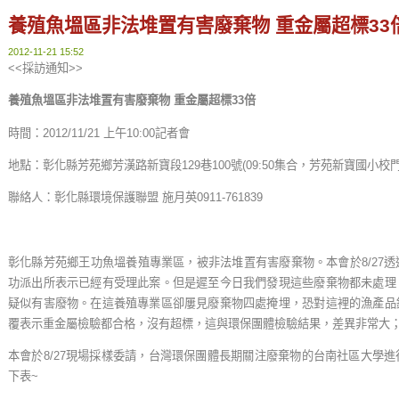
養殖魚塭區非法堆置有害廢棄物 重金屬超標33
2012-11-21 15:52
<<採訪通知>>
養殖魚塭區非法堆置有害廢棄物
重金屬超標
33
倍
時間：2012/11/21 上午10:00記者會
地點：彰化縣芳苑鄉芳漢路新寶段129巷100號(09:50集合，芳苑新寶國小校
聯絡人：彰化縣環境保護聯盟 施月英0911-761839
彰化縣芳苑鄉王功魚塭養殖專業區，被非法堆置有害廢棄物。本會於8/27
功派出所表示已經有受理此案。但是遲至今日我們發現這些廢棄物都未處理
疑似有害廢物。在這養殖專業區卻屢見廢棄物四處掩埋，恐對這裡的漁產品
覆表示重金屬檢驗都合格，沒有超標，這與環保團體檢驗結果，差異非常大
本會於8/27現場採樣委請，台灣環保團體長期關注廢棄物的台南社區大學
下表~