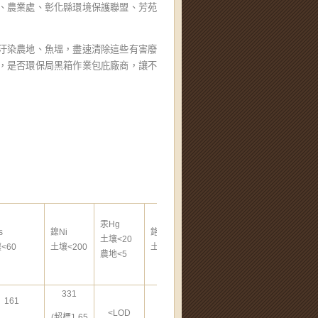
、農業處、彰化縣環境保護聯盟、芳苑
汙染農地、魚塭，盡速清除這些有害廢
，是否環保局黑箱作業包庇廠商，讓不
汞Hg
鎘Cd
s
鎳Ni
鉻Cr
土壤<20
土壤<20
<60
土壤<200
土壤<250
農地<5
農地<5
331
161
<LOD
190
<LOD
(超標1.65