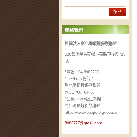
聯絡我們
社團法人彰化縣環境保護聯盟
528彰化縣芳苑鄉斗苑路頂後段710
號
*電話：04-8986727
*facebook粉絲：
彰化縣環境保護聯盟
@CEPU7764467
*公視peopo公民新聞：
彰化縣環境保護聯盟
https://www.peopo.org/tepucd
8986727@
gmail.co
m