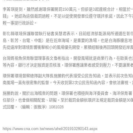
李菁琪提到，雖然感謝環保署開罰150萬元，但卻是3起違規合計，相當於
錢」。她認為這個裁罰過輕，不足以促使開發單位遵守環評承諾，因此下午
輕一事提行政訴訟。
彰化縣環境保護聯盟執行祕書吳慧君表示，目前經濟部能源局所遴選在彰化
島、彰芳、台電、中能）是在近岸海域，是重要的漁場，也是白海豚棲息地
先從遠岸對環境影響衝擊較小的風場優先開發，累積經驗後再回頭開發近岸
台灣媽祖魚保育聯盟理事長文魯彬指出，開發風場就是商業行為，在歐美也
等內容，銀行才決定融資是否核淮，環保署應讓業者感受到壓力，不要讓業
環保署環境督察總隊副大隊長施勝鈞代表接受公民告知函，並表示前次告知
南風場一直有很密集的監督，今天收到第2次公民告知函內容，會依法審視、
施勝鈞說，關於出海稽查的問題，環保署也積極與海洋委員會、海洋保育署
任部分，也會做相關配套、研擬。至於裁罰金額依環評法規定裁罰金額是30萬
式回覆。（編輯：張雅淨）1081028
https://www.cna.com.tw/news/ahel/201910280143.aspx