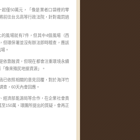
一起僅50萬元，「像是業者口袋裡的零
將前往台北高等行政法院，針對裁罰過
的風場就有7件，但其中4個風場（西
，但環保署並沒有辦法即時稽查，應該
風場。
是依靠融資，但現在都會注重環境永續
者「像來殖民地搶資源」。
函已依照相關的意見回覆，對於海洋竹
調查，60天內會回應。
、經濟部能源局等合作，在企業社會責
至150萬，環團所提出的質疑，會再正