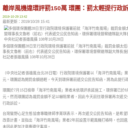
離岸風機違環評罰150萬 環團：罰太輕提行政
2019-10-29 13:42
最新更新：2019/10/28 15:41
多個環保團體28日至行政院環境保護署前就「海洋竹南風場」裁罰金額太
事長文魯彬（前右）代表遞交公民告知函，環保署環境督察總隊副大隊長施
社記者張雄風攝 108年10月28日
（中央社記者張雄風台北28日電）行政院環境保護署以「海洋竹南風場」業
元。環團認為開罰金額過輕，今天到環保署前遞交公民告知函，將為此提行
環團於7月15日檢舉「海洋竹南風場」業者未依環評承諾施工，環保署已於8月
元。然而環團認為裁罰金額不足以嚇阻業者，因此今天前往環保署再次遞交
行政訴訟。
台灣蠻野心足生態協會專職律師李菁琪表示，再次遞交公民告知函，是希望
改善計畫，並指出「海洋竹南風場」業者2年前設置示範風機打樁時，也因違
未因此更加注意應遵守事項。