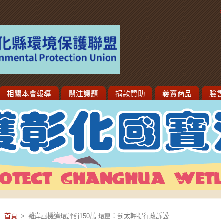
相關本會報導
關注議題
捐款贊助
義賣商品
臉
首頁
>
離岸風機違環評罰150萬 環團：罰太輕提行政訴訟