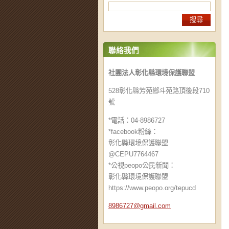
聯絡我們
社團法人彰化縣環境保護聯盟
528彰化縣芳苑鄉斗苑路頂後段710
號
*電話：04-8986727
*facebook粉絲：
彰化縣環境保護聯盟
@CEPU7764467
*公視peopo公民新聞：
彰化縣環境保護聯盟
https://www.peopo.org/tepucd
8986727@
gmail.co
m