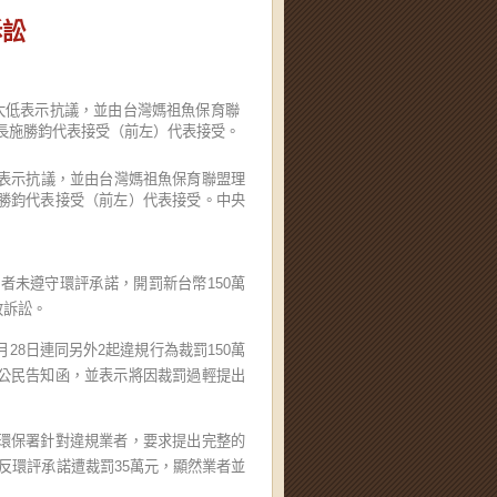
訴訟
低表示抗議，並由台灣媽祖魚保育聯盟理
勝鈞代表接受（前左）代表接受。中央
者未遵守環評承諾，開罰新台幣150萬
政訴訟。
28日連同另外2起違規行為裁罰150萬
公民告知函，並表示將因裁罰過輕提出
環保署針對違規業者，要求提出完整的
反環評承諾遭裁罰35萬元，顯然業者並