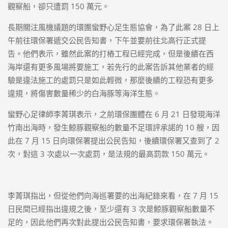
觀察船，卻只遭罰 150 萬元。
長期關注風機議題的環團蠻野心足生態協會，為了此案 28 日上
午前往環保署遞交公民告知書，下午並要前往北高行正式提
告。他們表示，雖然此案的打樁工程已經完成，但是後續在西
海岸還有更多風場將要施工，若先行的此案告訴其他業者的經
驗是違法施工的處罰只是如此輕微，那麼後續的工程恐有更多
違規，將傷害數量稀少的白海豚等海洋生態。
蠻野心足律師李菁琪表示，之前環保團體在 6 月 21 日發現海洋
竹南出海時，發生鯨豚觀察船的數量不足環評承諾的 10 艘，因
此在 7 月 15 日向環保署提出公民告知，後續環保署又查到了 2
次，對這 3 次處以一次處罰，是法規的最高罰款 150 萬元。
李菁琪指出，但從他們向海巡署要的出海紀錄來看，在 7 月 15
日民間已經指出違規之後，至少還有 3 次是鯨豚觀察船數量不
足的，因此他們再次對此提出公民告知書，要求環保署執法。