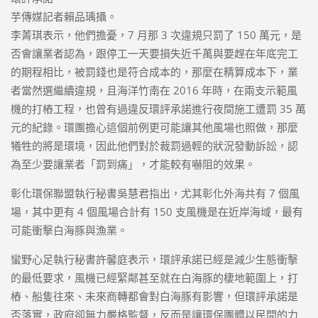
芋傳媒記者賴品瑀攝。
李菁琪表示，他們擔憂，7 月那 3 次違規只罰了 150 萬元，是
否會讓業者認為，跟停工一天要損失近千萬與要趕在年底完工
的期程相比，被罰錢也是符合成本的，那麼在精算成本下，業
者當然選繼續違規，且海洋竹南在 2016 年時，在兩支示範風
機的打樁工程，也曾有過違反環評承諾進行夜間施工遭罰 35 萬
元的紀錄。環團擔心這個前例更可能讓其他風場也照做，那麼
犧牲的將是環境，因此他們對於裁罰過輕的狀況發動訴訟，認
為至少要讓業者「罰到痛」，才能較有嚇阻的效果。
彰化環保聯盟執行秘書吳慧君指出，尤其彰化外海共有 7 個風
場，其中更有 4 個風場合計有 150 支風機是在近岸海域，最有
可能衝擊白海豚與漁業。
蠻野心足執行秘書許馨庭表示，環評承諾已經是減少生態衝擊
的最低要求，風機已經緊鄰甚至就在白海豚的棲地範圍上，打
樁、船隻往來、未來商轉都會對白海豚有影響，但環評承諾是
否落實，政府卻無力嚴格監督，反而是讓環保團體以民間的力