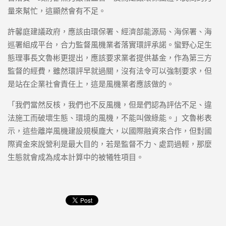
量來幫忙，這顯然會有不足。
許馨庭建議政府，應該由環保署、經濟部能源局、海保署、海
巡署組成平台，合力監督風機業者落實環評承諾。蠻野心足生
態理事長文魯彬更提出，應該要求業者提供基金，作為第三方
監督的經費，雖然環評早就過關，沒有法令可以強制要求，但
是站在企業社會責任上，這是風機業者應該做的。
「我們當然反核，我們也不反風機，但是們認為評估不足、違
法施工而破壞生態、環境的風機，不能叫做綠能。」文魯彬表
示，這些離岸風機建設規模龐大，以國際融資來合作，但對國
際資金來說營利是最大目的，若是監督不力、處罰過輕，那麼
生態就會成為成本計算中的被犧牲項目。