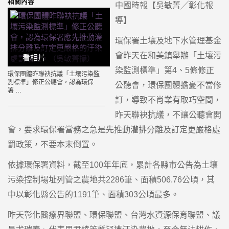
相關內容
中國時報【吳敏菁╱彰化報
導】
環保署土壤及地下水管理基金
會昨天在和美鎮舉辦「土壤污
看相片
染監測標準」第4、5條修正
環保團體昨聯袂抗議「土壤污染監
測標準」修正公聽會，認為環保
公聽會，環保團體擔憂不當修
署 …
訂，導致不肖業有取巧空間，
昨天聯袂抗議，不讓公聽會開
會，要求環保署當務之急是先推動灌排分離及訂定更嚴格處
罰政策，不要本末倒置。
依據環保署資料，截至100年年底，累計各縣市公告為土壤
污染控制場址列管之農地共2286筆、面積506.76公頃，其
中以彰化縣公告的1191筆、面積303公頃最多。
昨天彰化醫療界聯盟、環保聯盟、台灣水資源保育聯盟、議