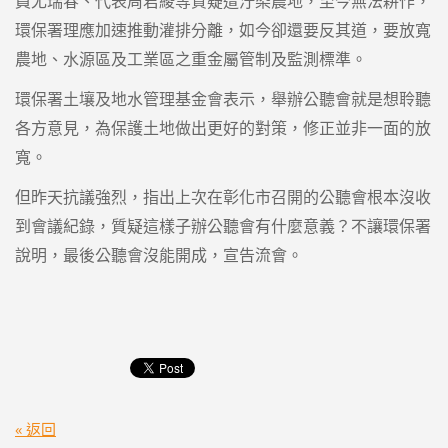
員尤瑞春、代表周君綾等質疑遭汙染農地，至今無法耕作，
環保署理應加速推動灌排分離，如今卻還要反其道，要放寬
農地、水源區及工業區之重金屬管制及監測標準。
環保署土壤及地水管理基金會表示，舉辦公聽會就是想聆聽
各方意見，為保護土地做出更好的對策，修正並非一面的放
寬。
但昨天抗議強烈，指出上次在彰化市召開的公聽會根本沒收
到會議紀錄，質疑這樣子辦公聽會有什麼意義？不讓環保署
說明，最後公聽會沒能開成，宣告流會。
« 返回