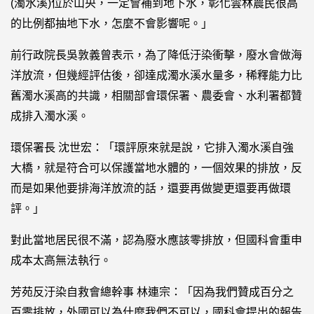
(濁水溪)位於山央，一定會補到地下水，彰化雲林農民很高
的比例都抽地下水，怎麼不會影響呢。」
前行政院長吳敦義曾表示，為了降低汙染衝擊，廢水會做海
洋放流，但幾經評估後，卻達成濁水溪水量多，稀釋能力比
舊濁水溪高的共識，相關部會環保署、農委會、水利署都贊
成排入濁水溪。
環保署長 沈世宏：「環評原來就是說，它排入濁水溪自強
大橋，就是符合可以保護當地水體的，一個效果的排放，反
而是如果他要排海洋放流的話，還要再做變更還要再做環
評。」
對此當地居民很不滿，認為廢水應該零排放，但國科會重申
成本太高無法執行。
芳苑反汙染自救會總幹事 林連宗：「因為我們贊成百分之
百零排放，外國可以為什麼我們不可以，國科會提出的報告