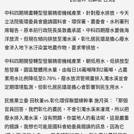
中科四期規畫轉型發展精密機械產業，針對廢水排放，今天
立法院衛環委員會邀請國科會、環保署、農委會、水利署列
席報告，原本前行政院長吳敦義承諾，中科四期廢水要做海
洋放流，但現在傾向排放至濁水溪，彰化居民還是擔心廢水
會滲入地下水汙染當地農作物，要求零排放。
中科四期開發轉型發展精密機械產業，朝低用水、低排放型
態發展，園區整體用水量，由每日16萬噸降到2萬噸，占農
業用水比例降低至0.76%，廢水放流管規畫排入濁水溪並會
定期環境監測，但彰化居民還是擔心會影響到民生用水。
民進黨立委 田秋堇vs.彰化環保聯盟總幹事 施月英：「那個
官員回答，我們彰化的農民，不會引濁水溪來灌溉，所以把
廢水排入濁水溪，沒有問題，你當地人的看法呢，這是嚴重
的錯誤，我想也可能是國科會給委員錯誤的訊息，因為它