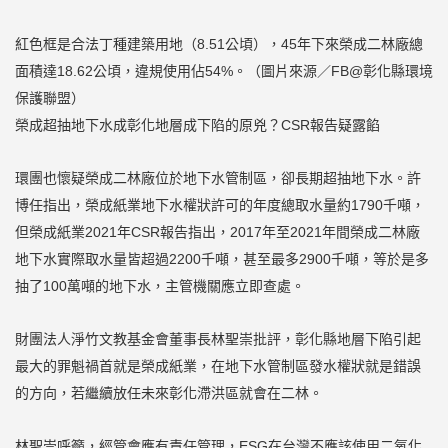
紅色框是合法丁種建築用地（8.51公頃），45年下來榮成二林廠總
面積達18.62公頃，違規使用佔54%。（圖片來源／FB@彰化縣環境
保護聯盟）
榮成超抽地下水成彰化地層成下陷的原兇？CSR報告疑露餡
環團也懷疑榮成二林廠位於地下水管制區，卻長期超抽地下水。許
博任指出，榮成紙業地下水權狀許可的年度總取水量約1790千噸，
但榮成紙業2021年CSR報告指出，2017年至2021年間榮成二林廠
地下水實際取水量皆超過2200千噸，甚至最多2900千噸，等於是多
抽了100萬噸的地下水，主管機關應立即查處。
財團法人淨竹文教基金會董事長林聖崇批評，彰化縣地層下陷引起
最大的罪魁禍首就是榮成紙業，在地下水管制區發水權狀就是錯誤
的方向，若繼續放任未來彰化滯洪區就會在二林。
林聖崇呼籲，經管會應有責任管理，ESG在台灣不應該使用二氧化