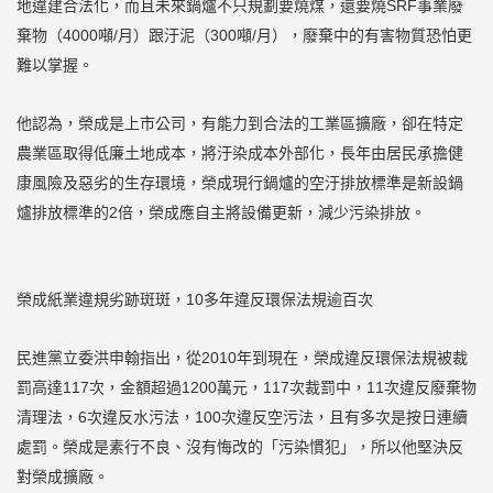
地違建合法化，而且未來鍋爐不只規劃要燒煤，還要燒SRF事業廢
棄物（4000噸/月）跟汙泥（300噸/月），廢棄中的有害物質恐怕更
難以掌握。
他認為，榮成是上市公司，有能力到合法的工業區擴廠，卻在特定
農業區取得低廉土地成本，將汙染成本外部化，長年由居民承擔健
康風險及惡劣的生存環境，榮成現行鍋爐的空汙排放標準是新設鍋
爐排放標準的2倍，榮成應自主將設備更新，減少污染排放。
榮成紙業違規劣跡斑斑，10多年違反環保法規逾百次
民進黨立委洪申翰指出，從2010年到現在，榮成違反環保法規被裁
罰高達117次，金額超過1200萬元，117次裁罰中，11次違反廢棄物
清理法，6次違反水污法，100次違反空污法，且有多次是按日連續
處罰。榮成是素行不良、沒有悔改的「污染慣犯」，所以他堅決反
對榮成擴廠。