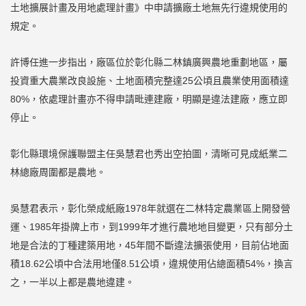
土地擴展計畫及用地處理計畫》中申請擴廠土地無先行違規使用的
規定。
許博任進一步指出，廠區位於彰化縣二林鎮廣興農地重劃地區，屬
投資重大農業改良設施、土地面積完整達25公頃且農業使用面積達
80%，依處理計畫亦不得申請毗連建廠，明顯是違法建廠，應立即
停止。
彰化縣環境保護聯盟主任吳慧君也秀出空拍圖，清晰可見成紙業二
林總廠周圍都是農地。
吳慧君表示，彰化榮成紙廠1978年就選在二林特定農業區上開發營
運、1985年掛牌上市，到1999年才進行農地地目變更，只有部分土
地是合法的丁種建築用地，45年間不斷違法擴張使用，目前佔地面
積18.62公頃中合法用地僅8.51公頃，違規使用佔總面積54%，換言
之，一半以上都是農地違建。