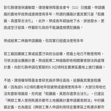
彰化縣環境保護聯盟、環境權保障基金會今（11）日揭露，申請擴
廠的農地早就榮成違規使用多年，所謂的擴廠計畫其實只是「假擴
廠、真違章合法化」，此外，榮成長年超抽地下水、排放廢水，更
造成空汙惡臭，呼籲彰化政府不能讓違規慣犯擴廠。
榮成紙業二林廠申請擴廠，但其實已經違法使用多年
若工廠因擴展工業或設置汙染防治設備，原廠土地已不敷使用時，
可依法提出擴展計畫。榮成紙業二林總廠即依相關審查辦法與處理
計畫，向彰化縣申請在緊鄰的5.3公頃特定農業區農地上進行擴廠。
不過，環境權保障基金會研究員許博任直指，這擴廠其實是假擴
廠，因為該5.3公頃的農地早就被榮成違規使用多年，大部分用地也
沒有要新增廠房，形同是「假擴廠，真既存違章合法化」，已違反
「興辦工業人使用毗連非都市土地擴展計畫申請審查辦法」中的擴
廠定義，也為違反《興辦工業人申請利用特定農業區之毗連非都市