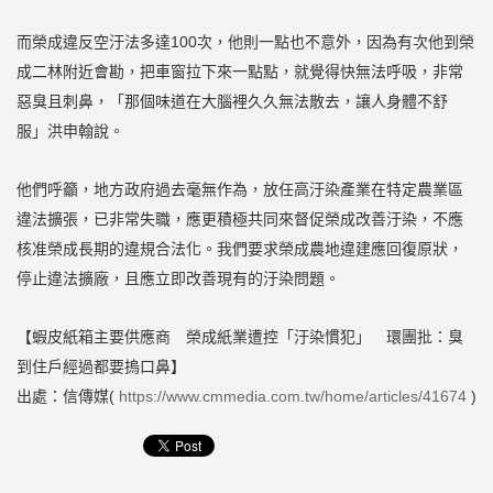
而榮成違反空汙法多達100次，他則一點也不意外，因為有次他到榮
成二林附近會勘，把車窗拉下來一點點，就覺得快無法呼吸，非常
惡臭且刺鼻，「那個味道在大腦裡久久無法散去，讓人身體不舒
服」洪申翰說。
他們呼籲，地方政府過去毫無作為，放任高汙染產業在特定農業區
違法擴張，已非常失職，應更積極共同來督促榮成改善汙染，不應
核准榮成長期的違規合法化。我們要求榮成農地違建應回復原狀，
停止違法擴廠，且應立即改善現有的汙染問題。
【蝦皮紙箱主要供應商 榮成紙業遭控「汙染慣犯」 環團批：臭
到住戶經過都要摀口鼻】
出處：信傳媒(
https://www.cmmedia.com.tw/home/articles/41674
)