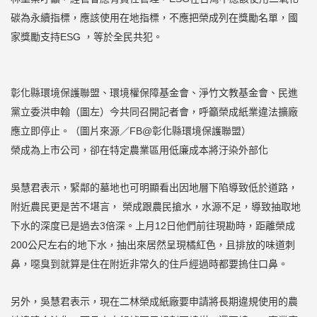
碳為永續指標，應該使用在地指標，不應把榮成列在獎勵名單，國
家獎勵支持ESG ，等於全民共犯。
彰化縣環境保護聯盟、環境權保障基金會、淨竹文教基金會、民進
黨立委洪申翰（圖左）今共同召開記者會，呼籲榮成紙業違法擴廠
應立即停止。（圖片來源／FB@彰化縣環境保護聯盟）
榮成為上市公司，卻在特定農業區用低廉成本將汙染外部化
吳慧君表示，緊鄰的墓地也可明顯看出因地層下陷導致低於道路，
附近農民更是苦不堪言， 榮成跟農民搶水，水源不足，導致抽取地
下水的深度已是過去3倍深。上月12日他們前往現勘時，距離榮成
200公尺左右的地下水，抽出來居然呈現橘紅色，且排放的味道刺
鼻，噁臭到就算是住在附近非常久的住戶經過時都要摀住口鼻。
另外，吳慧君表示，現在二林榮成紙廠要申請將長期違規使用的農