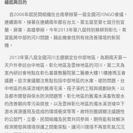
緣起與目的
自2006年起民間組織在台南舉辦第一屆全國河川NGO會議，
連續兩年，接著在連續兩年都在台北，第五屆至第七屆分別宜
蘭、屏東、高雄舉辦，今年2013年第八屆特別移師到彰化，希
望能將中部的河川問題，藉此機會找到有效改善環境的新契
機。
2013年第八屆全國河川主題鎖定在中部地區，為期兩天第一
天戶外參訪台中地區、彰化地區及雲林地區的河川，第二天為
室內研討會地點在彰化基督教醫院第二醫療大樓11樓連瑪玉會
議廳。這次會議關注焦點包括中部地區的水庫、堤防問題，台
中地區的烏溪流域的舊南屯溪、筏子溪的工程與規劃缺失，以
及都市開發與保水防洪問題等，彰化地區的舊濁水溪畜牧廢水
的改善朝向零污染排放，以及雲林彰化地區的濁水溪流域中下
游水資源運用及造成的環境衝突等等。故特別邀請關注議題性
的公部門、立委、民間組織及民眾共同參與，期待能有效解決
經濟開發與環境保護之間衝突點，讓河川環境不再是死氣沉沉