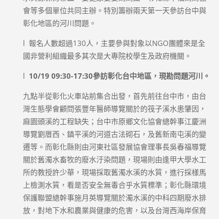
會等多個單位共同主辦。特別籌辦兩天第一天參訪台中與
彰化地區的河川問題。
l 報名人數超過130人，主要參與對象以NGO團體來是全
國非營利組織最多其次是大專院校學生及政府機關。
l
10/19 09:30-17:30
參訪彰化台中地區，現勘問題河川。
九點半從彰化火車站前集合出發，首先前往台中市，由台
灣生態學會顧問張豐年醫師導覽關於的筏子溪水患肇因，
麻園頭溪的工程缺失；台中市原鄉文化協會總幹事江慶洲
導覽劉厝西、鎮平溪的河道古法砌石，及舊新南屯溪的變
遷等。而彰化縣則由河東社區發展協會理事長吳春福導覽
關於舊濁水畜牧的廢水汙染問題，現場則由逢甲大學水工
所的教授許少華，現場採取舊濁水溪的水質，進行採樣馬
上檢測水質，看是否安全無毒合乎水質標準；彰化縣環境
保護聯盟總幹事施月英導覽關於濁水溪的中科四期廢水排
放，對地下水和農業與健康的危害，以及台灣西海岸保育