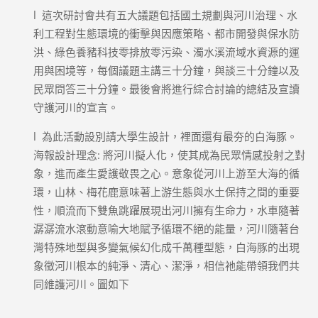
l 這次研討會共有五大議題包括國土規劃與河川治理、水
利工程對生態環境的衝擊與因應策略、都市開發與保水防
洪、綠色養豬科技零排放零污染、濁水溪流域水資源的運
用與困境等，每個議題主講三十分鐘，與談三十分鐘以及
民眾問答三十分鐘。最後會將進行綜合討論的總結及宣讀
守護河川的宣言。
l 為此活動設別請大學生設計，裡面還有最夯的白海豚。
海報設計理念: 將河川擬人化，使其成為民眾情感投射之對
象，進而產生愛護敬畏之心。意象從河川上游至大海的循
環，山林、梅花鹿意味著上游生態與水土保持之間的重要
性，順流而下雙魚跳躍展現出河川擁有生命力，水車隨著
潺潺流水滾動意喻大地賦予循環不絕的能量，河川隨著台
灣特殊地型與多變氣候幻化成千萬種型態，白海豚的出現
象徵河川根本的純淨、清心、潔淨，相信祂能帶領我們共
同維護河川。圖如下