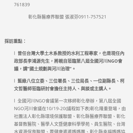
761839
彰化縣醫療界聯盟 張淑芬0911-757521
採訪重點：
l
曾任台灣大學土木系教授的水利工程專家，也是現任內
政部長李鴻源先生，將親自蒞臨第八屆全國河川NGO會
議，講”國土規劃與河川治理”。
l
藍綠八位立委、三位署長、三位局長、一位副縣長、柯
文哲醫師蒞臨研討會擔任主持人、與談或主講人。
l 全國河川NGO會議第一次移師彰化舉辦，第八屆全國
NGO河川會議在10/19-20(議程如下表)彰化隆重登場，由
社團法人彰化縣環境保護聯盟、彰化縣醫療界聯盟、彰化
基督教醫院、醫學人文暨健康科學學苑、員生醫院、台灣
水資源保育聯盟、要健康婆婆媽媽團、彰化縣幸福媽媽協