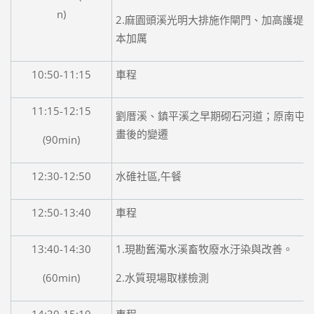
n)
2.麻園頭溪光明大排施作閘門、加高護堤
本加厲
10:50-11:15
車程
11:15-12:15
劉厝溪、鎮平溪之早期砌石河道；原南屯
畫後的變遷
(90min)
12:30-12:50
水碓社區,午餐
12:50-13:40
車程
13:40-14:30
1.現勘舊濁水溪畜牧廢水汙染與改善。
(60min)
2.水質現場取樣檢測
14:30-15:10
車程