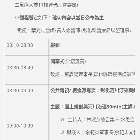
二醫療大樓11樓連瑪玉會議廳)
※
議程暫定如下：確切內容以當日公布為主
司儀：葉光芃醫師/黃人修醫師 (彰化縣醫療界聯盟理事)
08:10-08:30
報到
開幕式
(介紹貴賓)
08:30-08:40
致詞：蔡嘉陽理事長(彰化縣環境保護聯盟)
08:40-09:00
公共電視/ 柯金源導演：彰化河川汙染與鎘
主題：國土規劃與河川治理30min(主講人
Ø 主持人：林淑英總召集人(水患治理
09:00-10:30
Ø 與談人：余範英董事長(余紀忠文教基