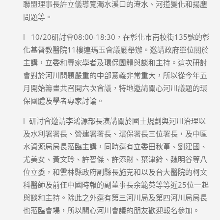
聯盟理事長許立儀導覽濁水溪口的淹水、河道變化和揚塵
問題等。
l 10/20研討會08:00-18:30，在彰化市南校街135號的彰
化基督教醫院11樓連瑪玉會議廳舉辦。邀請政府單位關於
主講，立委和專家學者及環保團體與談和主持。這次研討
會對於河川問題嚴重的中部意義非常重大，所以從今年五
月開始籌畫共召開六次會議，特地邀請關心河川議題的環
保團體及學者專家討論。
l 研討會邀請李鴻源部長演講關於國土規劃與河川治理以
及水利署署長、營建署署長、環保署長三位署長，及中區
水資源局局長蒞臨主講，同時還有立委田秋堇、劉建國、
尤美女、黃文玲、許智傑、許添財、葉津鈴、魏明谷等八
位立委，和雲林縣政府副縣長施克和以及台大醫院的柯文
科醫師及前任中國時報的副董事長余範英等等近25位一起
與談和主持。除此之外還有第三河川局及第四河川局局長
也蒞臨會場，所以關心河川會議的朋友歡迎報名參加。