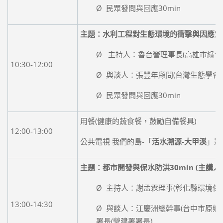
Ø 民眾發問與回應30min
主題：
水利工程對生態環境的衝擊與因應策
Ø 主持人：魯台營理事長(高雄市綠色
10:30-12:00
Ø 與談人：張豐年顧問(台灣生態學會
Ø 民眾發問與回應30min
用餐(健康的蔬食餐，鼓勵自備餐具)
12:00-13:00
公共電視 我們的島-「
活水溯源-大甲溪
」影
主題：都市開發與保水防洪30min (主講
Ø 主持人：謝孟霖理事(彰化縣環境保
13:00-14:30
Ø 與談人：江慶洲總幹事(台中市原鄉
署長(營建署署長)