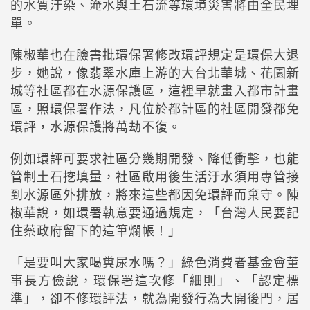
的水質汙染、淹水與土石流等環境災害將由全民埋
單。
陳椒華也在臉書批環保署修改環評規定是環保大退
步，她說，像翡翠水庫上游的大台北華城、花園新
城等社區都在水源保護區，這裡早就畫入都市計畫
區，照環保署作法，凡位於都計區的社區開發都免
環評，水源保護將萬劫不復。
例如環評可要求社區分幾期開發、降低衝擊，也能
管制土石挖填量，社區啟用後生活汙水須用專管接
到水源區外排放，將來這些都因免環評而棄守。陳
椒華說，如環署執意要通過規定，「台灣人民要記
住蔡政府留下的這筆爛帳！」
「是要叫大家喝糞尿水嗎？」綠色消費者基金會董
事長方儉說，環保署這次修「細則」、「認定標
準」，卻不修環評法，就為開發行為大開後門，居