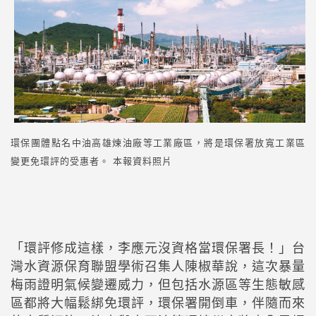
環保團體點名中油高雄煉油廠等工業廠區，將是環保署放寬工業區
變更免環評的受惠者。 本報資料照片
「環評修成這樣，李應元沒資格當環保署長！」台
灣水資源保育聯盟學術召集人陳椒華說，這次暴量
梅雨證明氣候變遷威力，但包括水源區等生態敏感
區都將大幅鬆綁免環評，環保署開倒車，伴隨而來