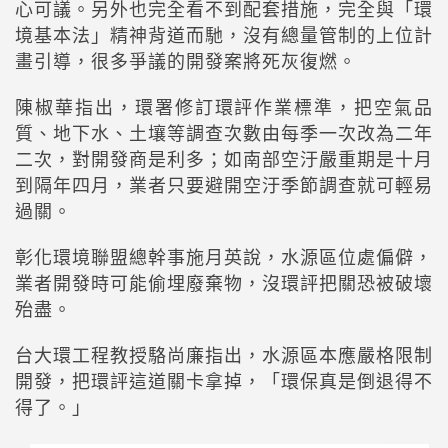
心可議。另外也完全看不到配套措施，完全與「環
境基本法」精神背道而馳，沒有總量管制的上位計
畫引導，很多爭議的開發案將死灰復燃。
陳椒華指出，環署修訂環評作業標準，把空氣品
質、地下水、土壤等調查次數由每季一次改為二年
二次，對開發商是利多；如南部空汙嚴重期是十月
到隔年四月，業者只要避開空汙季節調查就可輕易
過關。
彰化環境聯盟總幹事施月英說，水源區位處偏僻，
業者開發時可能偷埋廢棄物，沒環評把關恐被破壞
殆盡。
台大環工程教授駱尚廉指出，水源區本應嚴格限制
開發，把環評這道關卡拿掉，「環保真是倒退得不
得了。」