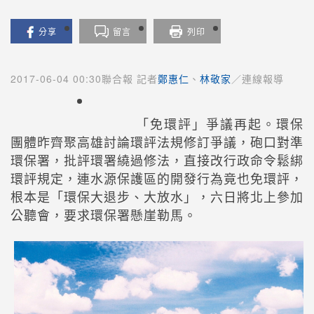
分享
留言
列印
2017-06-04 00:30聯合報 記者
鄭惠仁
、
林敬家
／連線報導
「免環評」爭議再起。環保
團體昨齊聚高雄討論環評法規修訂爭議，砲口對準
環保署，批評環署繞過修法，直接改行政命令鬆綁
環評規定，連水源保護區的開發行為竟也免環評，
根本是「環保大退步、大放水」，六日將北上參加
公聽會，要求環保署懸崖勒馬。