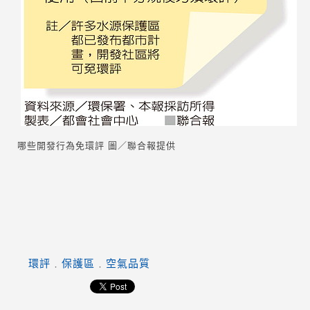
哪些開發行為免環評 圖／聯合報提供
﹒
﹒
環評
保護區
空氣品質