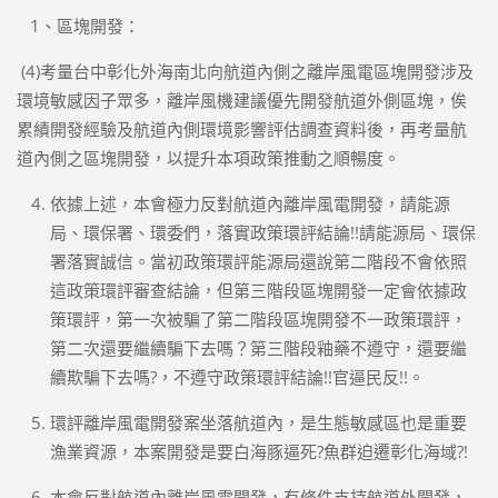
1、區塊開發：
(4)考量台中彰化外海南北向航道內側之離岸風電區塊開發涉及
環境敏感因子眾多，離岸風機建議優先開發航道外側區塊，俟
累績開發經驗及航道內側環境影響評估調查資料後，再考量航
道內側之區塊開發，以提升本項政策推動之順暢度。
依據上述，本會極力反對航道內離岸風電開發，請能源
局、環保署、環委們，落實政策環評結論!!請能源局、環保
署落實誠信。當初政策環評能源局還說第二階段不會依照
這政策環評審查結論，但第三階段區塊開發一定會依據政
策環評，第一次被騙了第二階段區塊開發不一政策環評，
第二次還要繼續騙下去嗎？第三階段釉藥不遵守，還要繼
續欺騙下去嗎?，不遵守政策環評結論!!官逼民反!!。
環評離岸風電開發案坐落航道內，是生態敏感區也是重要
漁業資源，本案開發是要白海豚逼死?魚群迫遷彰化海域?!
本會反對航道內離岸風電開發，有條件支持航道外開發，