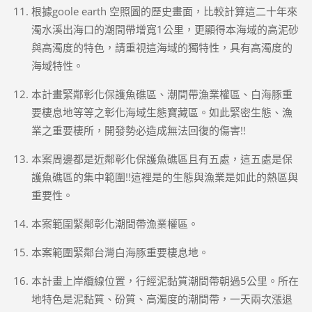
根據goole earth 空照圖的歷史畫面，比較計算這二十年來
濁水溪出海口的潮間帶增寬1公里，更顯得本海域的高泥砂
與高濁度的特色，請重視這海域的獨特性，具有高濁度的
海域特性。
本計畫緊鄰彰化保護魚礁區、潮間帶漁業權區、白海豚重
要棲息地等等之彰化海域生態寶藏區。如此緊密生態、漁
業之重要棲所，開發勢必造成無法回復的傷害!!
本案周邊都是近鄰彰化保護魚礁區且有五處，這五處是保
護魚礁區的集中範圍!!這裡是的生態與漁業是如此的熱區與
重要性。
本案範圍緊鄰彰化潮間帶漁業權區。
本案範圍緊鄰台灣白海豚重要棲息地。
本計畫上岸纜線位置，行經泥黏質潮間帶朝過5公里。所在
地特色是泥黏質、砏質、高濁度的潮間帶，一天兩次漲退