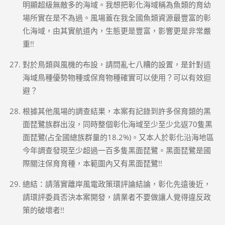
明顯超級無敵多的海域。我想把彰化海域稱為魚類的育幼
場所實在是不為過。風場蓋在我全國魚類資源最豐富的彰
化海域，由其實航道內，生態更是豐富，影響更是非常嚴
重!!
對於鳥類與風機的布設，請問亂七八糟的設置，是針對這
海域鳥種優勢物種或保育物種確實可以使用？可以有效迴
避？
根據其他風場的調查結果，本案有記錄到許多保育類的黑
面琵鷺族群出沒，同時整個彰化海域至少至少北返70隻黑
面琵鷺(占全國總族群量的18.2%)。又本人於彰化沿海地區
今年調查發現至少超過一百多隻黑面琵鷺。黑面琵鷺是國
際關注保育育種，本範圍內又有黑面琵鷺!!
總結：請落實離岸風電政策環評論結論，彰化先遠後近，
請環評委員否決本案開發，請業者不要做讓人覺得違反政
策的破壞者!!