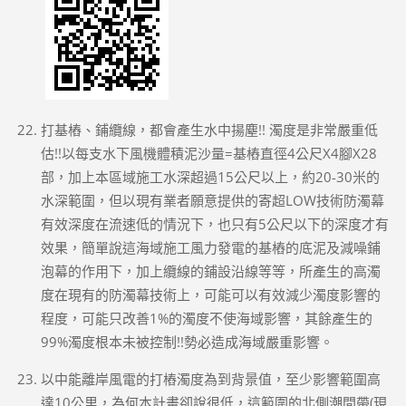
打基樁、鋪纜線，都會產生水中揚塵!! 濁度是非常嚴重低
估!!以每支水下風機體積泥沙量=基樁直徑4公尺X4腳X28
部，加上本區域施工水深超過15公尺以上，約20-30米的
水深範圍，但以現有業者願意提供的寄超LOW技術防濁幕
有效深度在流速低的情況下，也只有5公尺以下的深度才有
效果，簡單說這海域施工風力發電的基樁的底泥及減噪鋪
泡幕的作用下，加上纜線的鋪設沿線等等，所產生的高濁
度在現有的防濁幕技術上，可能可以有效減少濁度影響的
程度，可能只改善1%的濁度不使海域影響，其餘產生的
99%濁度根本未被控制!!勢必造成海域嚴重影響。
以中能離岸風電的打樁濁度為到背景值，至少影響範圍高
達10公里，為何本計畫卻說很低，這範圍的北側潮間帶(現