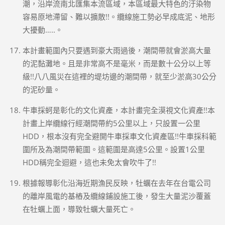
潮，沿岸流南北匯集本流區域，本區域最大特色的汙染物
容易原地滯留、難以擴散!!。纜線施工勢必早成底泥、地形
大擾動…..。
本計畫範圍內只要遇到豪大雨過後，潮間帶就會淤高大量
的泥黏灘地。且是非常高不是毫米，而是數十公分以上等
級!!八八風災在這裡的堤坊邊的潮間帶，就至少淤高30公分
的泥砂量。
牛車採蚵是彰化的文化資產，本計畫完全漠視文化資產!!本
計畫上岸纜線行經潮間帶約5公里以上，只設置一公里
HDD，根本沒有完全避開牛車採車文化資產區!!牛車採科範
圍所及為潮間帶範圍。這範圍是高達5公里。設置1公里
HDD稱完全迴避，這也未免太會吹牛了!!
根據報導彰化沿海近期漁民反映，牡蠣在去年在台電公司
的離岸風電的基樁及纜線鋪設施工後，發生大量泥沙覆蓋
在牡蠣上面，導致牡蠣大量死亡。