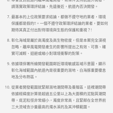
請落實政策環評結論，先遠後近，航道內否決開發。
最基本的上位政策要求結論，都做不遵守地的業者，環境
保護都是假的!!。一個不遵守政策環評結論的業者，要如何
期待其真正付出對待環境與生態的保護和重視？!
彰化海域是屬於高濁度及高生物密度，但是本案完全漠視
忽略，離岸風電開發產生的影響所提出之有效、可靠、確
實可減輕、迴避或縮小對環境衝擊的對策。
依據環保署所繪開發範圍鄰近環境敏感區域示意圖，顯示
彰化海域範圍內航道內是很重要的濕地、白海豚重要棲息
地及分布熱區。
從業者開發範圍就緊鄰濕地潮間帶及養殖區，這裡潮間帶
依據經緯度計算是超過五公里以上為大面積的泥黏質潮間
帶，底泥粒徑非常細小，濁度非常高，且緊鄰在全世界前
三大流域含沙量最高的濁水溪的及其沖積範圍。