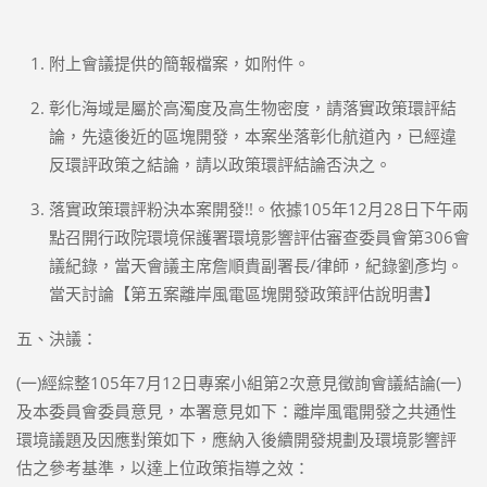
附上會議提供的簡報檔案，如附件。
彰化海域是屬於高濁度及高生物密度，請落實政策環評結
論，先遠後近的區塊開發，本案坐落彰化航道內，已經違
反環評政策之結論，請以政策環評結論否決之。
落實政策環評粉決本案開發!!。依據105年12月28日下午兩
點召開行政院環境保護署環境影響評估審查委員會第306會
議紀錄，當天會議主席詹順貴副署長/律師，紀錄劉彥均。
當天討論【第五案離岸風電區塊開發政策評估說明書】
五、決議：
(一)經綜整105年7月12日專案小組第2次意見徵詢會議結論(一)
及本委員會委員意見，本署意見如下：離岸風電開發之共通性
環境議題及因應對策如下，應納入後續開發規劃及環境影響評
估之參考基準，以達上位政策指導之效：