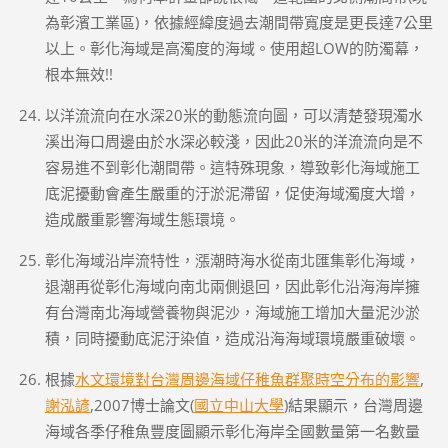
為彰濱工業區)，依據經緯度過去潮間帶寬度是更長達7公里
以上。彰化海域是高濁度的海域。使用超LOW的防濁幕，
根本無效!!
以洋流流向在水深20米的動態流向圖，可以清楚發現濁水
溪出海口周邊由於水深必較淺，因此20米的洋流流向是不
容易進不到彰化潮間帶。這特殊現象，導致彰化海域施工
底泥擾動會產生嚴重的汙淤泥滯留，促使海域濁度大增，
造成嚴重影響海域生態環境。
彰化海域沿岸流特性，漲潮時海水從南北匯集彰化海域，
退潮再從彰化海域向南北兩側退回，因此彰化沿海海岸擁
有台灣南北海域營養物與泥沙，海域施工增加大量泥沙淤
積，同時擾動底泥汙染值，造成沿海海域環境嚴重破壞。
根據
水文環境對台灣周邊海域仔稚魚群聚時空分布的影響
,
謝泓諺
,2007博士論文(
國立中山大學
)結果顯示，台灣周邊
海域各季仔稚魚豐度圖顯示彰化海岸全國數量第一名數量