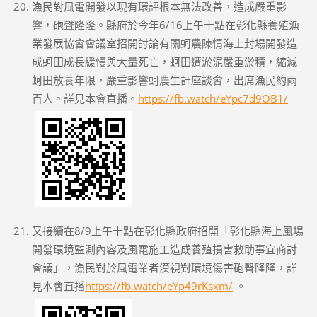
漁民對風電開發以現有環評根本無法改善，造成嚴重影
響，砲聲隆隆。縣府於今年6/16上午十點在彰化縣養殖漁
業發展協會會議室招開討論有關蚵農陳情海上封場開發造
成蚵田成長緩慢與大量死亡，蚵田遭淤泥嚴重淤積，縮減
蚵田放養年限，嚴重影響蚵農生計座談會，出席漁民約兩
百人。詳見本會直播。
https://fb.watch/eYpc7d9OB1/
又接續在8/9上午十點在彰化縣政府招開「彰化縣海上風場
開發環境監測內容及風電施工造成養殖損害救助事宜商討
會議」，漁民對於風電業者漠視對環境傷害砲聲隆隆，詳
見本會直播
https://fb.watch/eYp49rKsxm/
。