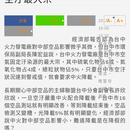
分享
A-
A+
分享
留言
2017-
10-05
列印
15:32
經濟部報告認為台中
聯合晚
火力發電廠對中部空品影響微乎其微，但台中市環
報 記者
保局副局長陳宏益說，台中火力發電廠是台中市空
喻文
氣固定汙染源的最大宗，其中硫氧化物佔6成、氮
玟、洪
氧化物占4成，總粒狀物佔5%，只要台中市空汙
敬浤、
狀況達到警戒值，就會要求中火降載。
簡慧珍
／連線
長期關心中部空品的主婦聯盟台中分會副會長許欣
報導
欣說，一旦空汙嚴重中火配合降載後，台中市16
個空品測站就有明顯改善，等到降載結束後，空品
檢測又變糟，光降載5%就有明顯變化，經濟部卻
說中火對中部空品影響小，難道降載是在降假的
嗎？