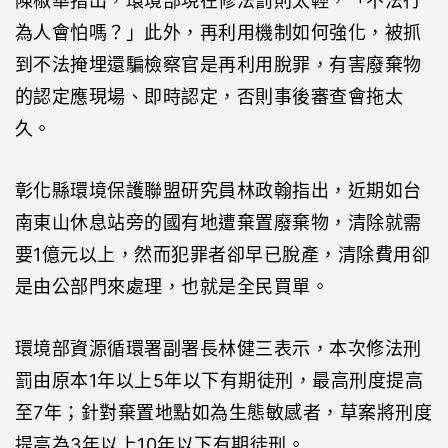
陳椒華指出，環境部現在修法罰則太輕，「不法行
為人會怕嗎？」此外，再利用機制如何強化，被抓
到不法掩埋還騙檢察官是再利用脫罪，有害廢棄物
的認定應現場、即時認定，否則事後審查會拖太
久。
彰化縣環境保護聯盟研究員林政翰指出，近期如台
南東山休息站旁的國有地遭棄置廢棄物，清除就需
要1億元以上，然而犯罪者卻早已脫產，清除費用卻
是由公部門來處理，也就是全民買單。
環境部資源循環署副署長林健三表示，本次修法刑
罰由原本1年以上5年以下有期徒刑，最高刑度提高
至7年；針對棄置地點如為生態敏感者，草案將刑度
提高為3年以上10年以下有期徒刑。