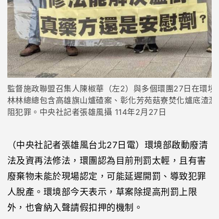
監督施政聯盟召集人陳椒華（左2）與多個環團27日在環
林林總總包含高雄旗山爐碴案、彰化芳苑菇寮焚化爐底渣濫
阻犯罪。中央社記者張雄風攝 114年2月27日
（中央社記者張雄風台北27日電）環境部啟動廢清
法及資再法修法，環團認為目前刑罰太輕，且有害
廢棄物未能於現場認定，可能延遲開罰、導致犯罪
人脫產。環境部今天表示，草案除提高刑罰上限
外，也會納入聲請假扣押的機制。