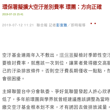
環保署擬擴大空汙差別費率 環團：方向正確
2019-07-15 15:41
2019-07-12 11:21
聯合報 記者
彭宣雅
╱即時報導
空汙基金連兩年入不敷出，
環保署
擬檢討季節性空
要檢討費率，就應該一次到位，讓業者覺得繳交高
己的汙染排放條件。否則空汙費長期僅收一點點，
會很困擾。
主婦聯盟台中分會執委、爭好氣聯盟發起人許心欣
低了，多年前環團與學界就曾經建議應該調整為當時
繳交空汙基金根本划不來，才有誘因去做排放減量