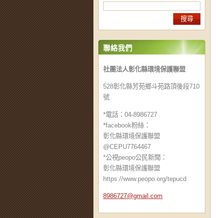
聯絡我們
社團法人彰化縣環境保護聯盟
528彰化縣芳苑鄉斗苑路頂後段710
號
*電話：04-8986727
*facebook粉絲：
彰化縣環境保護聯盟
@CEPU7764467
*公視peopo公民新聞：
彰化縣環境保護聯盟
https://www.peopo.org/tepucd
8986727@
gmail.co
m