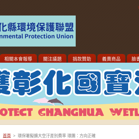
相關本會報導
關注議題
捐款贊助
義賣商品
臉
首頁
>
環保署擬擴大空汙差別費率 環團：方向正確