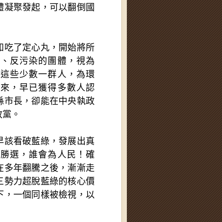
體凝聚發起，可以翻倒國
。
如吃了定心丸，開始將所
發、反污染的團體，視為
過這些少數一群人，為環
未來，早已獲得多數人認
縣市長，卻能在中央執政
政黨。
早該看破藍綠，發展出真
誰勝選，誰會為人民！確
在多年翻騰之後，漸漸走
三勢力超脫藍綠的核心價
下，一個同樣被檢視，以