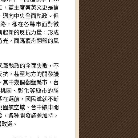
二，黨主席蔡英文更是信
，邁向中央全面執政。但
哩路，卻在各縣市面對徵
興起新的反抗力量，形成
時光，面臨覆舟翻盤的風
國民黨執政的全面失敗，不
反抗，甚至地方的開發議
。其中幾個翻盤縣市，台
、桃園、彰化等縣市的勝
區在選前，國民黨就不斷
桃園航空城、台中纜車開
發，各種開發議題加持，
舊敗選。