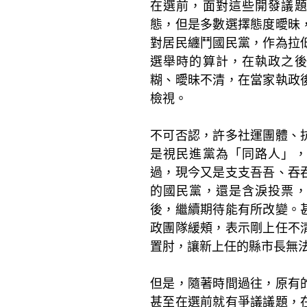
在選前，面對這些開發議
態，但是多數選擇態度曖昧
對居民纏鬥國民黨，作為拉
選舉時的算計，在執政之
糊、曖昧不清，在當家執政
檢視。
不可否認，許多社運團體、
是視民進黨為「同路人」
過，現今又是支支吾吾、吞
的國民黨，還是含淚投票
後，繼續期待能有所改變。
政團隊緩頰，表示剛上任不
置肘，讓新上任的縣市長無
但是，隨著時間過往，原有
甚至在選前就有爭議議題，