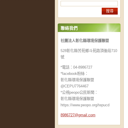
聯絡我們
社團法人彰化縣環境保護聯盟
528彰化縣芳苑鄉斗苑路頂後段710
號
*電話：04-8986727
*facebook粉絲：
彰化縣環境保護聯盟
@CEPU7764467
*公視peopo公民新聞：
彰化縣環境保護聯盟
https://www.peopo.org/tepucd
8986727@
gmail.co
m