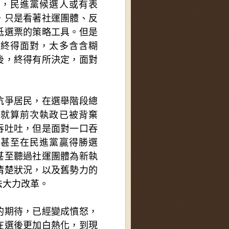
題，民進黨候選人或有表
，只是看著社運團體、反
低選票的策略工具。但是
後終得面對，太多含含糊
後，終得有所決定，面對
抗爭居民，在選舉階段總
，就算前次執政已被背棄
吞吐吐，但是面對一口吞
，甚至在民進黨贏得勝選
甚至聽過社運團體為新執
清楚狀況，以及舊勢力的
法大力改革。
的期待，已經變成憤怒，
在選後更加白熱化，到現