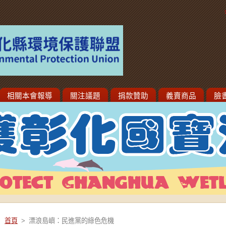
相關本會報導
關注議題
捐款贊助
義賣商品
臉
首頁
>
漂浪島嶼：民進黨的綠色危機