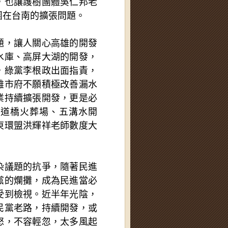
，也讓護樹團體吳仁邦老
團在台南的擴張問題。
題，讓人關心高雄的開發
水庫、高屏大湖的開發，
，綠黨李根政出面指責，
雄市府不願積極改善漏水
業持續擴張開發，更是必
鐵道橋火葬場、五溝水開
東環盟洪輝祥老師數度大
染議題的抗爭，隨著民進
黨的爛攤，成為民進當必
受到檢視。近半年光陰，
民黨老路，持續開發，或
怒，不容輕忽，太多風起