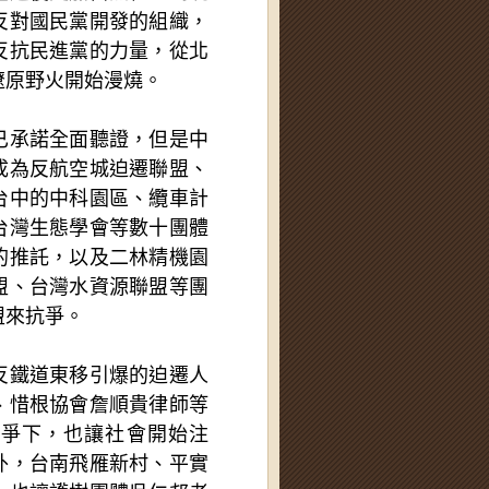
反對國民黨開發的組織，
反抗民進黨的力量，從北
遼原野火開始漫燒。
已承諾全面聽證，但是中
成為反航空城迫遷聯盟、
台中的中科園區、纜車計
台灣生態學會等數十團體
的推託，以及二林精機園
盟、台灣水資源聯盟等團
盟來抗爭。
反鐵道東移引爆的迫遷人
、惜根協會詹順貴律師等
抗爭下，也讓社會開始注
外，台南飛雁新村、平實