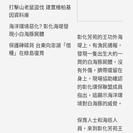
打擊山老鼠盜伐 建置檜柏基
因資料庫
海洋環境惡化? 彰化海堤發
現小白海豚屍體
彰化芳苑的王功外海
堤上，有漁民通報，
保護硨磲貝 台東向澎湖「借
種」在綠島復育
發現一隻出生大約一
周的白海豚屍體，沒
有外傷，臍帶還留在
身上，現場協助確認
的彰化環保聯盟成員
指出，這顯示海洋環
境對白海豚的威脅。
保育人士和海巡人
員，來到彰化芳苑王