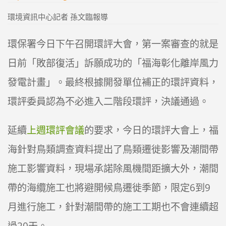
環境資訊中心記者 孫文臨報導
環保署今日下午召開環評大會，第一案審查的就是
日前「敗部復活」訴願成功的「福海彰化離岸風力
發電計畫」。最終根據開發單位補正的環評資料，
環評委員認為不必進入二階段環評，決議通過。
延續
上週環評會議
的要求，今日的環評大會上，福
海針對鳥類調查資料提出了鳥類遷徙影響及潮間帶
施工影響資料，現場承諾除風機間距擴大外，潮間
帶的海纜施工也將避開候鳥遷徙季節，限定6到9
月進行施工，針對潮間帶的施工工期也不會連續超
過20天。