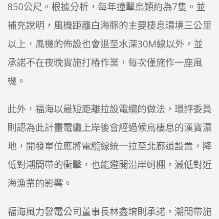
850公尺。根據分析，每年撞擊鳥類約為7隻。並
補充說明，風機距離白海豚的主要棲息環境三公里
以上，風機的佈設也會退至水深30M線以外，並
承諾不在夜晚實施打樁作業，每次僅施作一座風
機。
此外，福海以最短距離拉設電纜的做法，環評委員
則認為此計畫電纜上岸後會經過候鳥棲息的漢寶濕
地，開發單位應將電纜線統一拉至北廊道設置，降
低對潮間帶的衝擊，也能避開沿岸蚵棚，減低對近
海漁業的影響。
福海風力發電公司董事長林鑫堉則承諾，潮間帶施