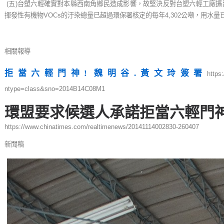
(五)台塑六輕確實對本縣西南角鄉民造成影響，故堅決反對台塑六輕工廠
揮發性有機物VOCs的汙染總量已超過環保署核定的每年4,302公噸，用水量已
相關報導
拒當六輕門神! 魏明谷.黃文玲簽署
https
ntype=class&sno=2014B14C08M1
環盟要求候選人承諾拒當六輕門
https://www.chinatimes.com/realtimenews/20141114002830-260407
新聞稿