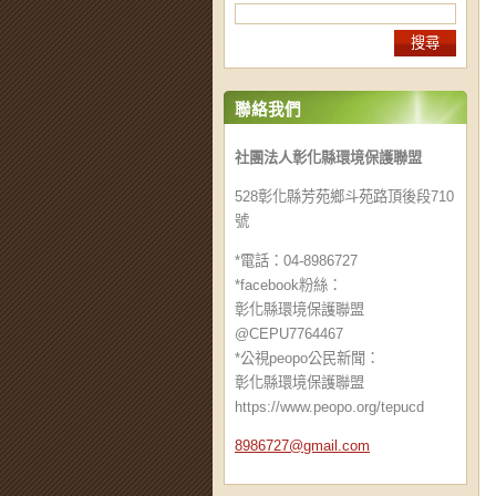
聯絡我們
社團法人彰化縣環境保護聯盟
528彰化縣芳苑鄉斗苑路頂後段710
號
*電話：04-8986727
*facebook粉絲：
彰化縣環境保護聯盟
@CEPU7764467
*公視peopo公民新聞：
彰化縣環境保護聯盟
https://www.peopo.org/tepucd
8986727@
gmail.co
m