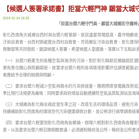
【候選人簽署承諾書】拒當六輕門神 願當大城
2014-11-14 16:32
「拒當台塑六輕守門員、願當大城鄉民守護神
彰化西南角大城鄉台西村與台塑六輕緊鄰，居民盛夏常聞惡臭、農作物歉收及
汙染自救會、台西村辦處暨台西村自救會、芳苑鄉反汙染自救會、彰化環保
育聯盟等共同發起，邀請候選人簽署，希望候選人當選後，落實以下五點訴
（一）台塑六輕產生的各種空氣與海洋的污染，對於彰化縣鄰近鄉鎮居民健
業有責任關心與照顧鄰居，故要求台塑六輕的各項環境影響評估調查範圍必
者應給予合理的賠償與照顧。
（二）要求台塑六輕減少空氣與廢水的污染排放量，應將燃煤發電廠改用低
準比現行法規更為嚴格：同時要求政府增設自動連續性空氣品質監測站及海
（三）大城鄉為彰化縣全癌症發生率之冠，改善生活的環境品質，避免污染
持續補助彰化西南角的環境世代污染健康調查計劃，並公佈流行病學調查結
（四）要求台塑六輕要到彰化西南角各鄉鎮，辦理六輕對彰化西南角各種影
意，以及要求台塑六輕召開相關會議，必須通知縣府及公所，縣府及公所會