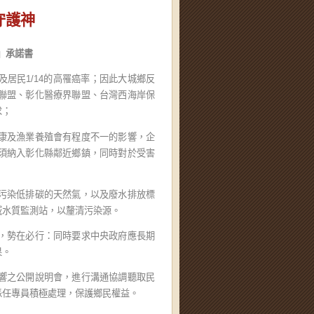
守護神
」
承諾書
居民1/14的高罹癌率；因此大城鄉反
聯盟、彰化醫療界聯盟、台灣西海岸保
求；
康及漁業養殖會有程度不一的影響，企
須納入彰化縣鄰近鄉鎮，同時對於受害
污染低排碳的天然氣，以及廢水排放標
域水質監測站，以釐清污染源。
，勢在必行：同時要求中央政府應長期
果。
響之公開說明會，進行溝通協調聽取民
派任專員積極處理，保護鄉民權益。