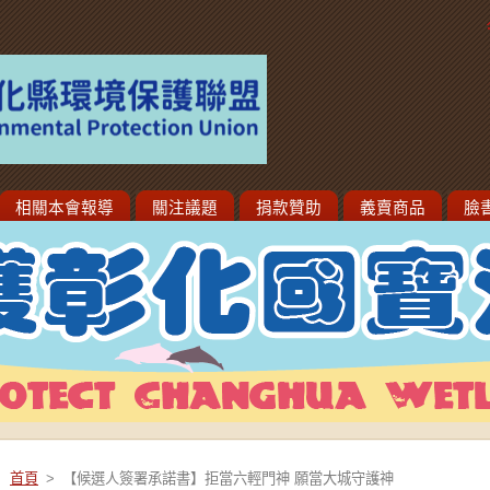
相關本會報導
關注議題
捐款贊助
義賣商品
臉
首頁
>
【候選人簽署承諾書】拒當六輕門神 願當大城守護神