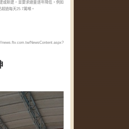
擴建或新建，並要求總量逐年降低。例如
超過每天25.7萬噸。
://news.ftv.com.tw/NewsContent.aspx?
神