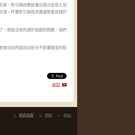
先來，彰化縣府應該優先媒合這些土地
合理，呼籲彰化縣政府盡速暫緩這樣的
了，那個沒有所謂的偷跑的問題，我們
救會目前所提訴訟部分不影響開發的程
返回
網頁地圖
列印
RSS