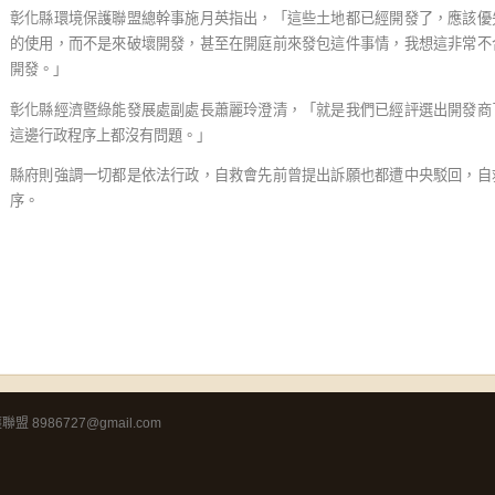
彰化縣環境保護聯盟總幹事施月英指出，「這些土地都已經開發了，應該優
的使用，而不是來破壞開發，甚至在開庭前來發包這件事情，我想這非常不
開發。」
彰化縣經濟暨綠能發展處副處長蕭麗玲澄清，「就是我們已經評選出開發商
這邊行政程序上都沒有問題。」
縣府則強調一切都是依法行政，自救會先前曾提出訴願也都遭中央駁回，自
序。
8986727@gmail.com