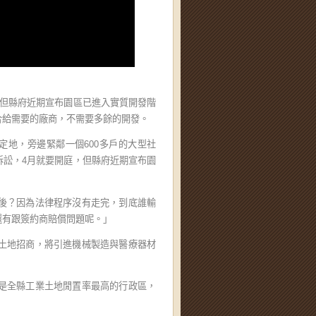
，但縣府近期宣布園區已進入實質開發階
合給需要的廠商，不需要多餘的開發。
定地，旁邊緊鄰一個600多戶的大型社
訴訟，4月就要開庭，但縣府近期宣布園
後？因為法律程序沒有走完，到底誰輸
還有跟簽約商賠償問題呢。」
土地招商，將引進機械製造與醫療器材
是全縣工業土地閒置率最高的行政區，