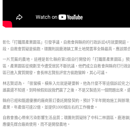
彰化「打鐵厝產業園區」引發爭議，自救會與縣府的行政訴訟4月就要開庭
段，自救會質疑是偷跑，環團則說鹿港鎮工業土地閒置率全縣最高，應該媒
一片荒蕪的農地，這裡是彰化縣府第1個自行開發的「打鐵厝產業園區」預
區，產業園區從規劃至今遭受居民不斷抗議，他們成立自救會與縣府打行政
區已進入實質開發，會長林志賢批評官方偷跑蠻幹，其心可議。
林志賢認為，「很蠻橫，橫柴入灶就是硬要幹，他為什麼不等這個訴訟完之
誰贏還不知道，到時候假如說我們贏了之後，不是又製造另一個問題出來，
縣府已經和甄選優勝的廠商簽訂委託開發契約，預計下半年開始施工與辦理
產業，年產值可達22億，並提供1000個左右的工作機會。
自救會擔心帶來污染影響生活品質；環團則質疑除了中科二林園區，鹿港鎮
應優先媒合廠商使用，而不是開發農地。