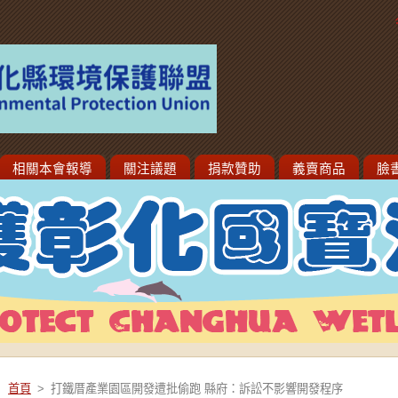
相關本會報導
關注議題
捐款贊助
義賣商品
臉
首頁
>
打鐵厝產業園區開發遭批偷跑 縣府：訴訟不影響開發程序