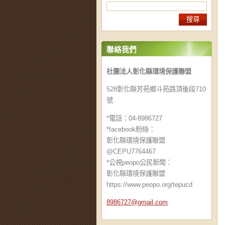
聯絡我們
社團法人彰化縣環境保護聯盟
528彰化縣芳苑鄉斗苑路頂後段710
號
*電話：04-8986727
*facebook粉絲：
彰化縣環境保護聯盟
@CEPU7764467
*公視peopo公民新聞：
彰化縣環境保護聯盟
https://www.peopo.org/tepucd
8986727@
gmail.co
m