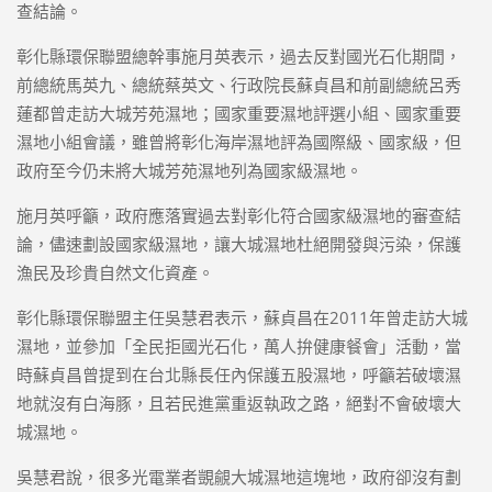
查結論。
彰化縣環保聯盟總幹事施月英表示，過去反對國光石化期間，
前總統馬英九、總統蔡英文、行政院長蘇貞昌和前副總統呂秀
蓮都曾走訪大城芳苑濕地；國家重要濕地評選小組、國家重要
濕地小組會議，雖曾將彰化海岸濕地評為國際級、國家級，但
政府至今仍未將大城芳苑濕地列為國家級濕地。
施月英呼籲，政府應落實過去對彰化符合國家級濕地的審查結
論，儘速劃設國家級濕地，讓大城濕地杜絕開發與污染，保護
漁民及珍貴自然文化資產。
彰化縣環保聯盟主任吳慧君表示，蘇貞昌在2011年曾走訪大城
濕地，並參加「全民拒國光石化，萬人拚健康餐會」活動，當
時蘇貞昌曾提到在台北縣長任內保護五股濕地，呼籲若破壞濕
地就沒有白海豚，且若民進黨重返執政之路，絕對不會破壞大
城濕地。
吳慧君說，很多光電業者覬覦大城濕地這塊地，政府卻沒有劃