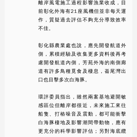
離岸風電施工過程影響漁業收成，目
前彰化外海有21座風機但並非每天運
作，質疑過去評估不夠充分導致效率
不佳。
彰化縣農業處也說，應先開發航道外
側，累積經驗及收集更多資料後再考
慮開發航道內側，芳苑外海的南側廊
道有許多鳥種覓食及棲息，崙尾灣出
口也目擊多次白海豚。
環評委員指出，雖然兩案基地避開敏
感區位但離岸都很近，未來施工來往
船隻、打樁噪音及震動，都可能衝擊
白海豚棲地及影響潮間帶動物，應有
更充分的科學影響評估；另對海底纜