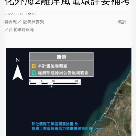
化外海2離岸風電環評要補考
2022-05-09 18:33
環評
聯合報／ 記者
吳姿賢
／台北即時報導