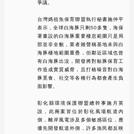
爭議。
台灣媽祖魚保育聯盟執行秘書施仲平
表示，全球白海豚只剩50多隻，海保
署畫設的白海豚重要棲息範圍只是局
部並非全貌，業者雖聲稱基地未與白
海豚棲地範圍重疊，但鄰近區域也曾
有白海豚出沒，開發將對鯨豚保育工
作造成實質威脅，且打樁噪音對白海
豚覓食、社交等各種行為都會產生負
面影響。
彰化縣環境保護聯盟總幹事施月英
說，此兩案皆位於彰化風場航道內
側，離岸風電涉及多個敏感區位，應
優先開發航道外側，許多漁民都反映