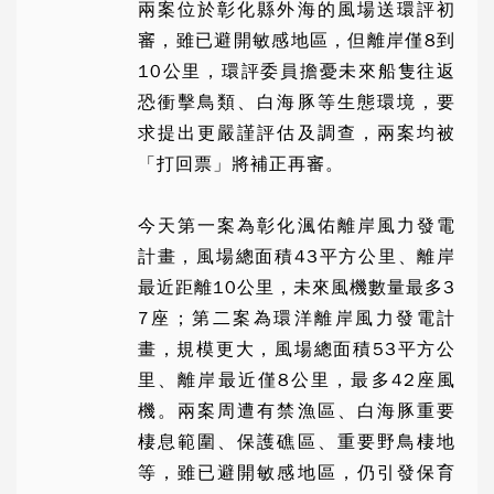
兩案位於
彰化
縣外海的風場送
環評
初
審，雖已避開敏感地區，但離岸僅8到
10公里，環評委員擔憂未來船隻往返
恐衝擊鳥類、白
海豚
等生態環境，要
求提出更嚴謹評估及調查，兩案均被
「打回票」將補正再審。
今天第一案為彰化渢佑離岸風力發電
計畫，風場總面積43平方公里、離岸
最近距離10公里，未來風機數量最多3
7座；第二案為環洋離岸風力發電計
畫，規模更大，風場總面積53平方公
里、離岸最近僅8公里，最多42座風
機。兩案周遭有禁漁區、白海豚重要
棲息範圍、保護礁區、重要野鳥棲地
等，雖已避開敏感地區，仍引發保育