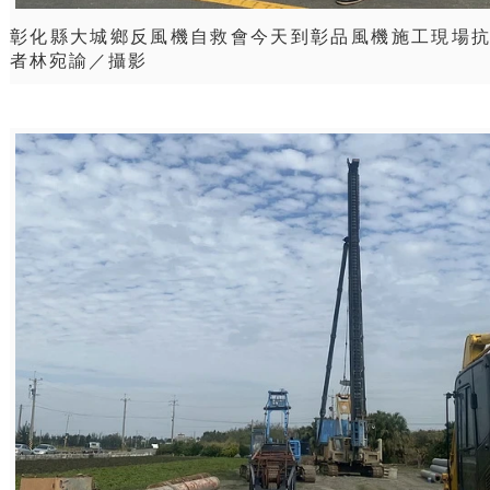
彰化縣大城鄉反風機自救會今天到彰品風機施工現場
者林宛諭／攝影