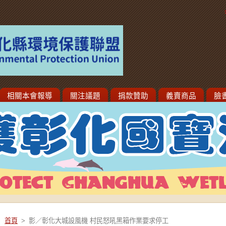
相關本會報導
關注議題
捐款贊助
義賣商品
臉
首頁
>
影／彰化大城設風機 村民怒吼黑箱作業要求停工