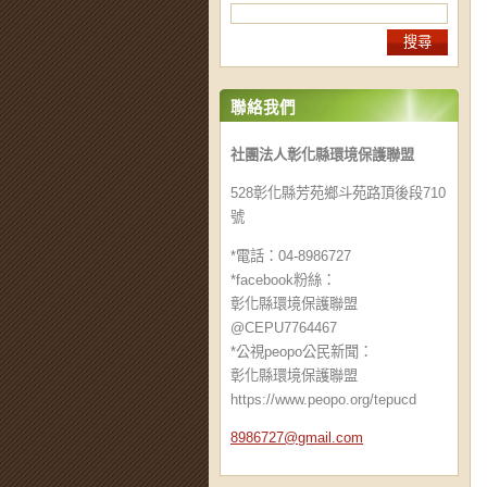
聯絡我們
社團法人彰化縣環境保護聯盟
528彰化縣芳苑鄉斗苑路頂後段710
號
*電話：04-8986727
*facebook粉絲：
彰化縣環境保護聯盟
@CEPU7764467
*公視peopo公民新聞：
彰化縣環境保護聯盟
https://www.peopo.org/tepucd
8986727@
gmail.co
m