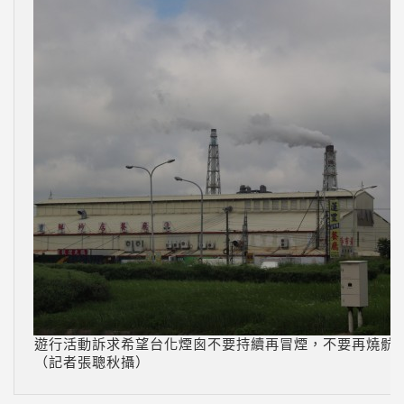
遊行活動訴求希望台化煙囪不要持續再冒煙，不要再燒骯
（記者張聰秋攝）