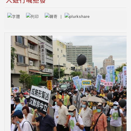
人遊行喊拒發
|