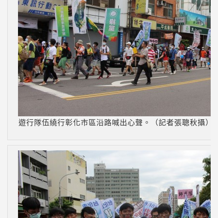
遊行隊伍繞行彰化市區沿路喊出心聲。（記者張聰秋攝）