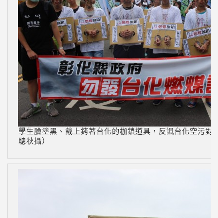
學生臉塗黑、戴上銬著台化的枷鎖道具，反諷台化空污對
聰秋攝）