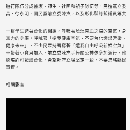
遊行隊伍分成醫護、師生、社團和親子隊伍等，民進黨立委
昌、徐永明、國民黨前立委陳杰，以及彰化縣綠藍議員等共
一群學生銬著台化的枷鎖，呼吸著燒燒帶血之煤的空氣，身
無力的身軀，呼喊著「還我健康空氣、不要台化燃煤污染、
健康未來」，不少民眾持著寫著「還我自由呼吸新鮮空氣」
車帶著小寶貝加入，前立委陳杰手捧關公神像參加遊行，他
燃煤許可證給台化，希望縣府立場堅定一致，不要忽略縣民
事實。
相關影音