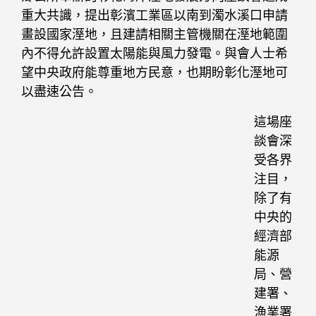
重大共識，提出彰濱工業區以南到濁水溪口申請
畫設國家溼地，且建請相關主管機關在溼地範圍
內不得允許設置太陽能與風力發電。與會人士希
望中央政府能尊重地方民意，也期盼彰化溼地可
以盡速公告。
這場座
談會深
受各界
注目，
除了有
中央的
經濟部
能源
局、營
建署、
漁業署