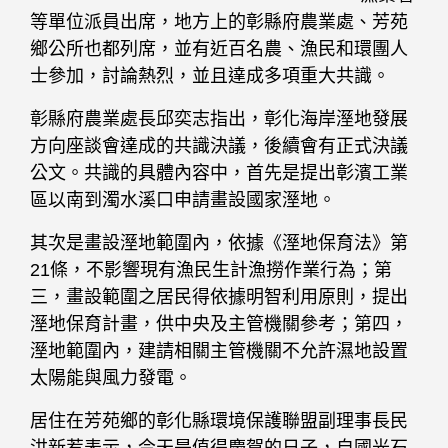
等單位派員出席，地方上的彰縣府農業處、芳苑
鄉公所也都列席，並有近百名農、漁民和環團人
士參加，討論熱烈，並且達成多項重大共識。
彰縣府農業處長邱奕志指出，彰化海岸溼地發展
方向座談會達成的共識決議，後續會有正式決議
公文。共識的具體內容中，首先是提出彰濱工業
區以南到濁水溪口申請畫設國家溼地。
其次是畫設溼地範圍內，依據《溼地保育法》第
21條，不影響現有漁民生計漁撈作業行為；第
三，畫設範圍之居民得依據明智利用原則，提出
溼地保育計畫，供中央及主管機關參考；第四，
溼地範圍內，建請相關主管機關不允許濕地設置
太陽能與風力發電。
居住在芳苑鄉的彰化縣環境保護聯盟副理事長民
洪新䒴表示，今天是值得慶賀的日子，自國光石