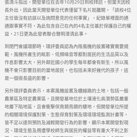
張清斗指出，開發單位在去年10月29日到校拜訪，但當天因校
長外出，因此當天開發單位代表僅留下名片就離開，「該校4位
主任皆沒有訪談以及詢問意見的任何事實」，紀錄單裡面的通
通跟事實不符，為此包含自己在內的4名主任基於保護自己的權
益，21日更為此發表聯合聲明澄清此事。
到閉門會議環節時，環評委員認為內陸風機的設置確實需要規
範，風機所產生的眩影、低頻噪音等都對居民的生活品質以及
作息影響太大，另外鄰近國小的學生每年都會有新生，所以風
機不會只影響目前的當地居民，也包括未來好幾代的孩子，這
是一個很長遠的影響。
另外環評委員表示，本案風機設置及纜線路的土地，包括一般
農業區及特定農業區，且開發基地位於土壤液化高潛勢區嚴重
地層下陷地區，且會衝擊保育類鳥類的棲地，但開發單位所提
的相關環境保護對策、生態保育對策及環境環境監測計畫等，
皆不足以達到預防及減輕開發行為的影響，顯示本案開發對現
況、環境生態及周遭學校師生與居民的權益等有重大不利之影