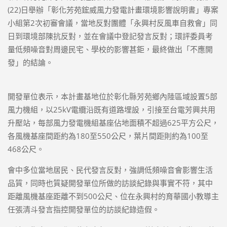
(22)日舉辦「彰化芳苑鋐威風力發電計畫環境影響說明書」專案
小組第2次初審會議，當地反對團體「永興村反風車自救會」同
日到環境部陳抗反對，並在會議中登記發言反對；環評委員考
量低頻噪音對周邊民宅、學校的影響甚鉅，最終做出「不應開
發」的結論。
開發單位表示，本計畫基地位於彰化縣芳苑鄉內陸區域設置5部
風力機組，以25kV電纜沿既有道路埋設，引接至台電芳興共用
升壓站，每部風力發電機組基座佔地面積不超過625平方公尺，
各風機基座間距約為180至550公尺，葉片間距則約為100至
468公尺。
會中多位當地居民、民代發言反對，強調低頻噪音會影響生活
品質，同時也質疑開發單位所做的訪談紀錄與事實不符，其中
距離風機基座距離不到500公尺、位在永興村的育華國小教導主
任張清斗發言指控開發單位的訪談紀錄造假。