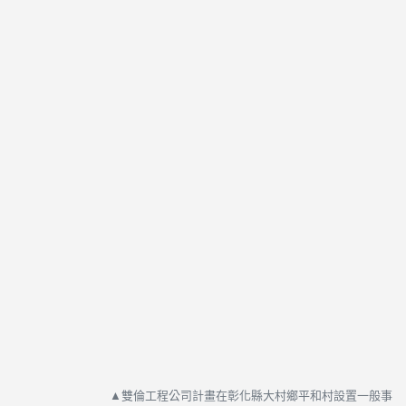
▲雙倫工程公司計畫在彰化縣大村鄉平和村設置一般事