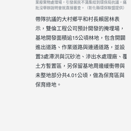
業廢棄物處理場，引發居民不滿集結到環保局抗議，痛
批沒舉辦說明會就直接審查。（彰化縣環保聯盟提供）
帶隊抗議的大村鄉平和村長賴居林表
示，雙倫工程公司預計開發的掩埋場，
基地開發面積逾15公頃林地，包含開闢
進出道路、作業道路與連通道路，並設
置3處滯洪與沉砂池、滲出水處理廠、覆
土方暫置區，另保留基地周邊緩衝帶與
未整地部分共4.01公頃，做為保育區與
保育綠地。