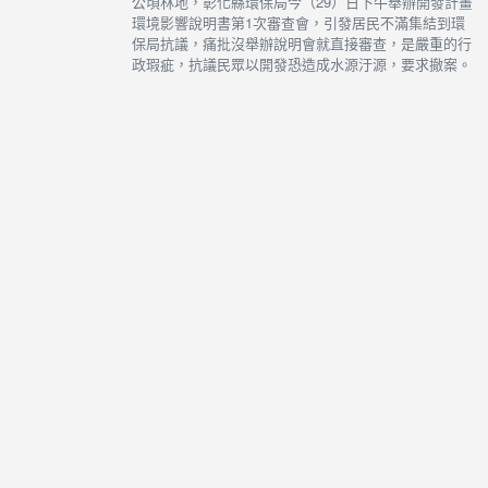
公頃林地，彰化縣環保局今（29）日下午舉辦開發計畫
環境影響說明書第1次審查會，引發居民不滿集結到環
保局抗議，痛批沒舉辦說明會就直接審查，是嚴重的行
政瑕疵，抗議民眾以開發恐造成水源汙源，要求撤案。