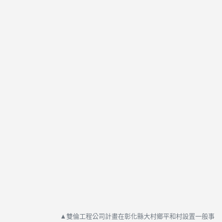
▲雙倫工程公司計畫在彰化縣大村鄉平和村設置一般事