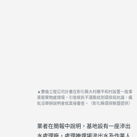
▲雙倫工程公司計畫在彰化縣大村鄉平和村設置一般事
業廢棄物處理場，引發居民不滿集結到環保局抗議，痛
批沒舉辦說明會就直接審查。（彰化縣環保聯盟提供）
業者在簡報中說明，基地設有一座滲出
水處理廠，處理掩埋場滲出水及作業人