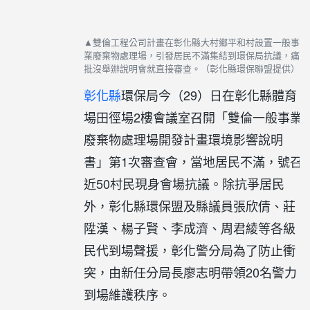
▲雙倫工程公司計畫在彰化縣大村鄉平和村設置一般事
業廢棄物處理場，引發居民不滿集結到環保局抗議，痛
批沒舉辦說明會就直接審查。（彰化縣環保聯盟提供）
彰化縣
環保局今（29）日在彰化縣體育
場田徑場2樓會議室召開「雙倫一般事業
廢棄物處理場開發計畫環境影響說明
書」第1次審查會，當地居民不滿，號召
近50村民現身會場抗議。除抗爭居民
外，彰化縣環保盟及縣議員張欣倩、莊
陞漢、楊子賢、李成濟、周君綾等各級
民代到場聲援，彰化警分局為了防止衝
突，由新任分局長廖志明帶領20名警力
到場維護秩序。