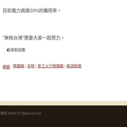
目前電力高達20%的備用率。
"無核台灣"需要大家一起努力。
發表新回應
蔡嘉陽
|
反核
|
彰工火力發電廠
|
能源政策
標籤
:
8986727@gmail.com