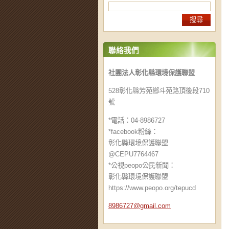
聯絡我們
社團法人彰化縣環境保護聯盟
528彰化縣芳苑鄉斗苑路頂後段710
號
*電話：04-8986727
*facebook粉絲：
彰化縣環境保護聯盟
@CEPU7764467
*公視peopo公民新聞：
彰化縣環境保護聯盟
https://www.peopo.org/tepucd
8986727@
gmail.co
m