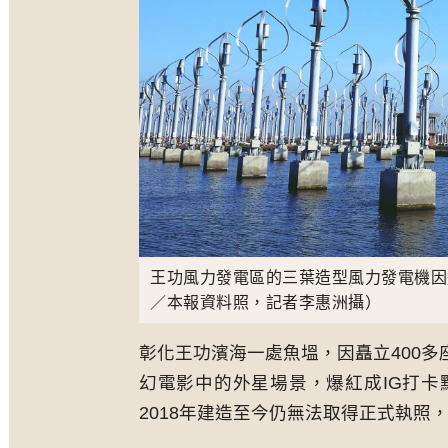
王功風力發電區的三葉造型風力發電機因
／本報資料照，記者李惠洲攝）
彰化王功濱海一處魚塭，因矗立400
幻電影中的外星場景，爆紅成IG打
2018年建造至今仍無法取得正式執照