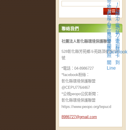
聯絡我們
社團法人彰化縣環境保護聯盟
528彰化縣芳苑鄉斗苑路頂後段710
號
*電話：04-8986727
*facebook粉絲：
彰化縣環境保護聯盟
@CEPU7764467
*公視peopo公民新聞：
彰化縣環境保護聯盟
https://www.peopo.org/tepucd
8986727@
gmail.co
m