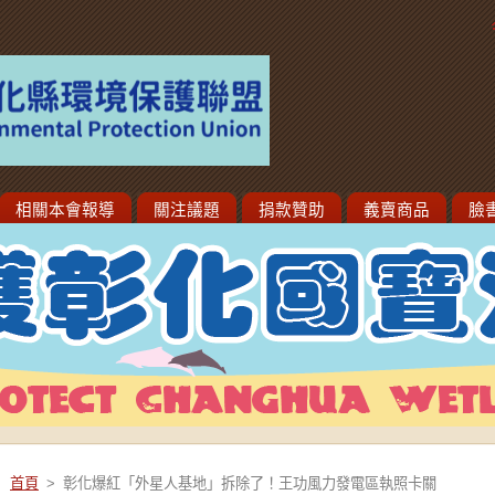
相關本會報導
關注議題
捐款贊助
義賣商品
臉
首頁
>
彰化爆紅「外星人基地」拆除了！王功風力發電區執照卡關