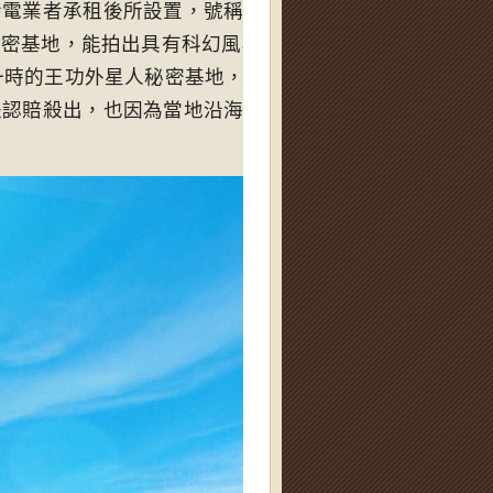
發電業者承租後所設置，號稱是彰化第一座大型垂直軸風
秘密基地，能拍出具有科幻風格的美照，沒想到近日
彰化
一時的王功外星人秘密基地，拆除了！」透露業者因地目
是認賠殺出，也因為當地沿海鹽害嚴重，不到三年機組已