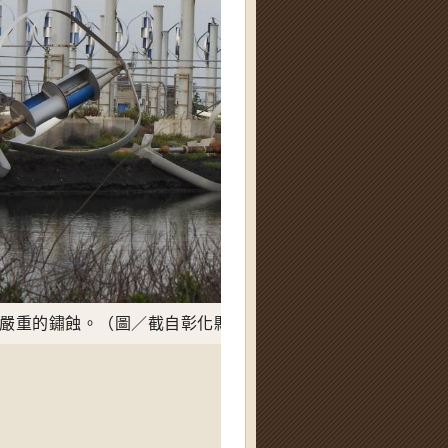
嚴重的鏽蝕。（圖／截自彰化縣環境保護聯盟）