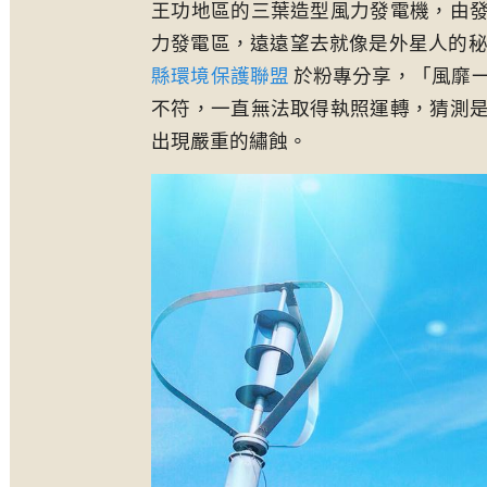
王功地區的三葉造型風力發電機，由
力發電區，遠遠望去就像是外星人的
縣環境保護聯盟
於粉專分享，「風靡
不符，一直無法取得執照運轉，猜測
出現嚴重的繡蝕。