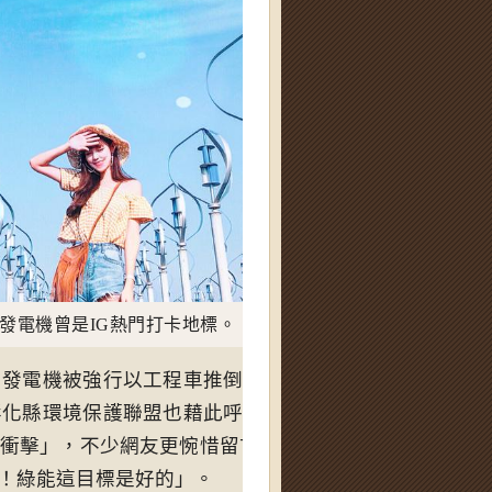
曾是IG熱門打卡地標。（圖／IG@yoyoirisyo提供）
力發電機被強行以工程車推倒在地，風軸葉片以往不斷旋
彰化縣環境保護聯盟也藉此呼籲，「綠能雖是未來發展趨
衝擊」，不少網友更惋惜留言：「 我還沒找時間去拍照
！綠能這目標是好的」。