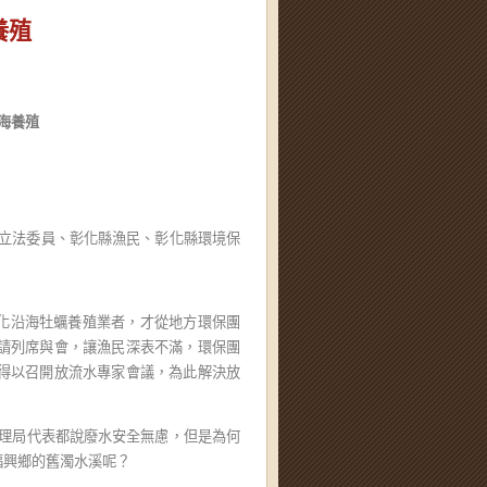
養殖
海養殖
立法委員、彰化縣漁民、彰化縣環境保
彰化沿海牡蠣養殖業者，才從地方環保團
請列席與會，讓漁民深表不滿，環保團
得以召開放流水專家會議，為此解決放
管理局代表都說廢水安全無慮，但是為何
福興鄉的舊濁水溪呢？