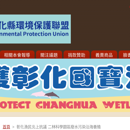
相關本會報導
關注議題
捐款贊助
義賣商品
臉
首頁
>
彰化漁民北上抗議 二林科學園區廢水污染沿海養殖