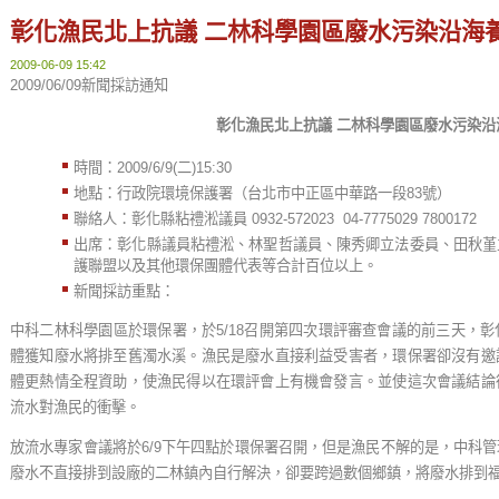
彰化漁民北上抗議 二林科學園區廢水污染沿海
2009-06-09 15:42
2009/06/09新聞採訪通知
彰化漁民北上抗議 二林科學園區廢水污染沿
時間：2009/6/9(二)15:30
地點：行政院環境保護署（台北市中正區中華路一段83號）
聯絡人：彰化縣粘禮淞議員 0932-572023 04-7775029 7800172
出席：彰化縣議員粘禮淞、林聖哲議員、陳秀卿立法委員、田秋堇
護聯盟以及其他環保團體代表等合計百位以上。
新聞採訪重點：
中科二林科學園區於環保署，於5/18召開第四次環評審查會議的前三天，
體獲知廢水將排至舊濁水溪。漁民是廢水直接利益受害者，環保署卻沒有邀
體更熱情全程資助，使漁民得以在環評會上有機會發言。並使這次會議結論
流水對漁民的衝擊。
放流水專家會議將於6/9下午四點於環保署召開，但是漁民不解的是，中科
廢水不直接排到設廠的二林鎮內自行解決，卻要跨過數個鄉鎮，將廢水排到