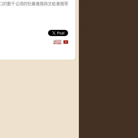
口的數千公頃的牡蠣養殖與文蛤養殖等
返回