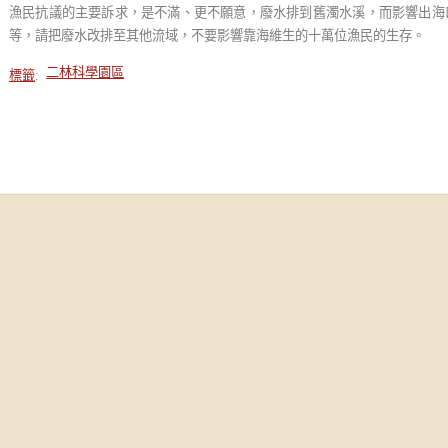
漁民抗議的主要訴求，是不滿、更不願意，廢水排到舊濁水溪，而影響出海
等，請把廢水改排至其他流域，不要影響靠海維生的十萬位漁民的生存。
二林科學園區
標籤
: