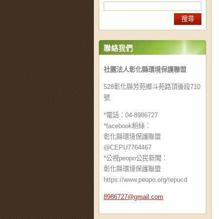
聯絡我們
社團法人彰化縣環境保護聯盟
528彰化縣芳苑鄉斗苑路頂後段710
號
*電話：04-8986727
*facebook粉絲：
彰化縣環境保護聯盟
@CEPU7764467
*公視peopo公民新聞：
彰化縣環境保護聯盟
https://www.peopo.org/tepucd
8986727@
gmail.co
m