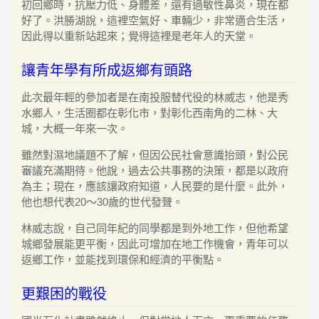
初回鄉時，抗壓力低、身體差，還有過敏性鼻炎，現在都
好了。洪勝湖說，這裡空氣好、車輛少，非常適合生活，
因此得以重新站起來；覺得這裡是老年人的天堂。
讓青年學有所成返鄉有頭路
此次最年輕的參加者是在南投服替代役的林威志，他是秀
水鄉人，生活圈都在彰化市，對彰化西南角的二林、大
城，大概一年來一次。
雖然對濕地議題不了解，但因公民社會意識抬頭，對公民
審議充滿期待。他說，過去公共事務的決策，都是以政府
為主；現在，應該讓政府知道，人民要的是什麼。此外，
他也想代表20～30歲的世代發聲。
林威志說，自己同年紀的同學都是到外地工作，但他希望
城鄉發展能更平衡，因此可增加在地工作機會，青年可以
返鄉工作，並能找到環保和經濟的平衡點。
更艱困的戰役