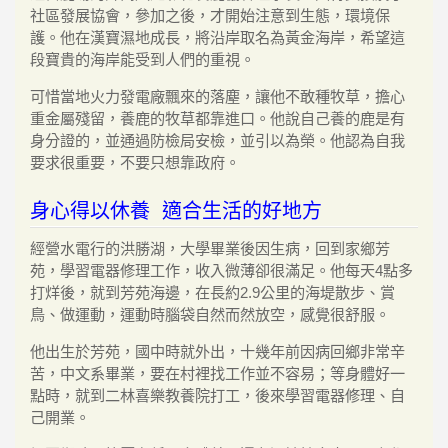
社區發展協會，參加之後，才開始注意到生態，環境保
護。他在漢寶濕地成長，將沿岸取名為黃金海岸，希望這
段寶貴的海岸能受到人們的重視。
可惜當地火力發電廠飄來的落塵，讓他不敢種牧草，擔心
重金屬殘留，養鹿的牧草都靠進口。他說自己養的鹿是有
身分證的，並通過防檢局安檢，並引以為榮。他認為自我
要求很重要，不要只想靠政府。
身心得以休養 適合生活的好地方
經營水電行的洪勝湖，大學畢業後因生病，回到家鄉芳
苑，學習電器修理工作，收入微薄卻很滿足。他每天4點多
打烊後，就到芳苑海邊，在長約2.9公里的海堤散步、賞
鳥、做運動，運動時腦袋自然而然放空，感覺很舒服。
他出生於芳苑，國中時就外出，十幾年前因病回鄉非常辛
苦，中文系畢業，要在村裡找工作並不容易；等身體好一
點時，就到二林喜樂教養院打工，後來學習電器修理、自
己開業。