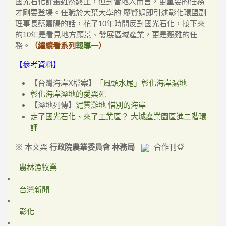
國光石化計畫雖然終止，但對當地人而言，更重要的任務
才剛要登場。任職於大葉大學的 廖賢娟即引述彰化環盟副
理事長蔡嘉陽的話，花了10年時間反對國光石化，接下來
的10年是看見地方願景、發展區域產業，更是艱難的任
務。
（繼續看系列
報導一
）
【參考資料】
【台灣海岸X檔案】
「風頭水尾」彰化海岸濕地
彰化海岸溼地的愛與死
【溼地列傳】
泥質灘地 惜別的海岸
走了國光石化、來了工業區？ 大城產業園區進二階環
評
※ 本文與
行政院農業委員會 林務局
合作刊登
農林漁牧業
台灣新聞
彰化