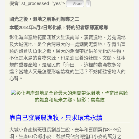
機會" st_processed="yes">
Share
1
國光之後，濕地之前系列報導之二
本報2014年5月2日彰化訊，特約記者廖靜蕙報導
彰化海岸濕地範圍涵蓋大肚溪南岸、漢寶濕地、芳苑濕地
及大城濕地，是全台灣最大的一處潮間泥灘地，孕育出富
饒的穀倉與魚米之鄉，廣大的潮間帶提供多元化的生物，
不但是水鳥的食物來源，也是漁民養殖牡蠣、文蛤、紅樹
蜆的重要產地，是居民的「海田」。這裡的農漁牧多發
達？當地人又是怎麼形容這樣的生活？不妨傾聽當地人的
心聲。
靠自己發展農漁牧，只求環境永續
大城小麥產銷班班長劉基生說，去年和喜願契作8～9公
頃，生產60公噸小麥，雖然只佔台灣進口小麥的萬分之