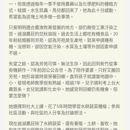
一，但是透過每年一季不使用農藥以及化學肥料的種植方
式，蛙類、水生昆蟲、鳥兒都回來了，他為此十分感動，
希望能為這塊土地多做一些事情。
只是明明適合農漁牧業發展的地方，卻仍飽受工業汙染之
苦。過湖農莊的范秋容說，過去生活上都吃有機食品，20
年前結婚搬到芳苑，認為芳苑是生產地，就來申請種有
機。沒想到，卻因空氣汙染、水質及土壤等外部因素申請
不過。
失望之餘，認為芳苑可憐、無法生存，因此回到新竹從事
有機耕作。7年前因公公去世，為了陪伴婆婆，只好又搬回
芳苑，她形容當時是哭著回鄉。直到孩子就讀當地國中、
小，發現老師教學很有熱誠，經過7年，兒子順利考上台大
農藝系，女兒就讀彰化女中。她感受到回鄉仍有機會，但
要怎麼做？
她選擇到社大上課，花了5年時間學習水耕蔬菜種植；參與
社區活動，與社區的人分享及討論想法。
現在過湖農莊除了水耕蔬菜，還有養殖、土耕、畜牧，她
和先生努力經營自己的品牌，種植的蔬菜與飯店契作。她