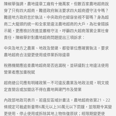
陳椒華強調，農地違章工廠有十幾萬家，但數百家農地超商說
穿了只有四大超商，難道政府無法要求四大超商遵守法令嗎？
難道地方政府怠於執法，中央政府也縱容坐視不管嗎？身為超
商二大龍頭的統一和全家是違法農地超商的大戶，為社會錯誤
示範，更應檢討改進並嚴格守法，呼籲四大超商落實企業社會
責任，陳椒華針對農地超商問題提出三項訴求：
中央及地方之農業、地政及營建、都發單位應確實執法，要求
農地超商合法變更使用或停業拆除違章
稅務機關應追查農地超商是否逃漏稅，並研議對土地違法使用
營業者應加重稅賦
超商總公司應有明確政策－不可違反農業及地政法規，明文規
定直營店或加盟店不得在農地興建門市及營業
內政部地政司表示，若違反區域計畫法，農地超商依第21、22
條規定可裁處新臺幣6萬元以上30萬元以下罰鍰，並限期令其變
更使用、停止使用或拆除其地上物恢復原狀；經限期變更使