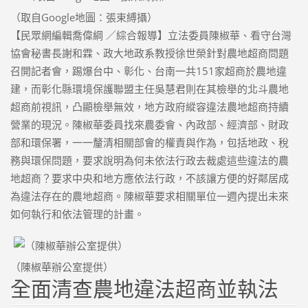
（取自Google地圖：張束縛攝）
【民眾網編輯喬偉綱 ／綜合報導】立法委員陳椒華、看守台灣
協會秘書長謝和霖、政大地政系教授徐世榮針對農地超商問題
召開記者會，踢爆台中、彰化、台南一共151家超商於農地違
建，而彰化縣環境保護聯盟主任吳慧君則在其檢舉的北斗農地
超商前視訊，凸顯檢舉無效，地方政府縱容違法農地超商持續
營業的現況。陳椒華委員找來農委會、內政部、經濟部、財政
部和環保署，一一釐清相關部會的權責與作為，包括地政、稅
務與環保問題，要求說明為何未依法行政去裁處這些違法的農
地超商？要求中央和地方應依法行政，不該讓方便的好鄰居成
為違法存在的農地超商。陳椒華要求相關單位一週內提出未來
如何執行和依法管理的計畫。
（陳椒華辦公室提供）
全面清查農地違法超商並執法