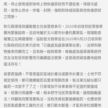
用、停止使用或拆除地上物恢復原狀而不遵從者，得按次處
罰，並停止供水、供電、封閉、強制拆除或採取其他恢復原狀
之措施。
彰化縣環境保護聯盟主任吳慧君表示，2020年初收到民眾檢舉
農地要蓋超商，且該地屬於北斗都市計畫的農業區，現場勘查
確實正在興建建物，協助發文檢舉並在2020年9月25日收到彰
化縣政府回文表示該地「已裁處為違章建築在案」，沒想到建
物後來持續完工，且有統一超商營業，被裁處為違章建築居然
完全沒有受到影響而可繼續違法營業。這是政府縱容農地超商
違法存在！
吳慧君強調，不管是違反區域計畫法或都市計畫法，土地不符
規定使用，都可連續裁罰且要求限期改善，執法單位疑似都只
裁罰一次就不了了之，只是增加不肖業者微不足道的營運成
本，就像付保護費一樣，根本把守法民眾當笨蛋，變相鼓勵違
法！呼籲政府應落實執法，沒有改善就要連續裁罰，也應依照
目前查處農地工廠的方式，進行斷水斷電，才能有效杜絕農地