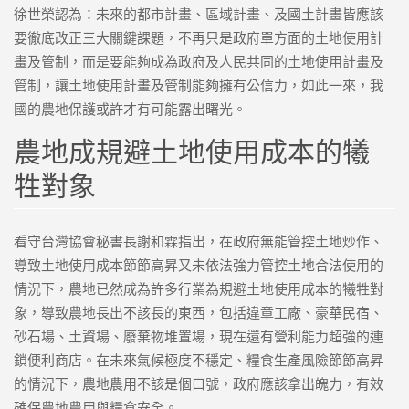
徐世榮認為：未來的都市計畫、區域計畫、及國土計畫皆應該
要徹底改正三大關鍵課題，不再只是政府單方面的土地使用計
畫及管制，而是要能夠成為政府及人民共同的土地使用計畫及
管制，讓土地使用計畫及管制能夠擁有公信力，如此一來，我
國的農地保護或許才有可能露出曙光。
農地成規避土地使用成本的犧
牲對象
看守台灣協會秘書長謝和霖指出，在政府無能管控土地炒作、
導致土地使用成本節節高昇又未依法強力管控土地合法使用的
情況下，農地已然成為許多行業為規避土地使用成本的犧牲對
象，導致農地長出不該長的東西，包括違章工廠、豪華民宿、
砂石場、土資場、廢棄物堆置場，現在還有營利能力超強的連
鎖便利商店。在未來氣候極度不穩定、糧食生產風險節節高昇
的情況下，農地農用不該是個口號，政府應該拿出魄力，有效
確保農地農用與糧食安全。