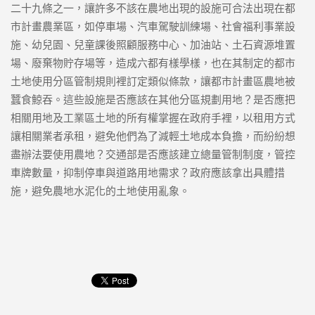
二十九條之一，讓許多不該在農地出現的設施可合法出現在都
市計畫農業區，如停車場、汽車駕駛訓練場、社會福利事業設
施、幼兒園、兒童課後照顧服務中心、加油站、土石資源堆置
場、廢棄物貯存場等，造成六都有樣學樣，也在其制定的都市
土地使用分區管制規則裡訂定類似條款，讓都市計畫區農地被
蠶食鯨吞。這些設施是否應該在其他分區規劃用地？是否應把
相關用地及工業區土地的所有權掌握在政府手裡，以租用方式
讓相關業者承租，避免他們為了減輕土地成本負擔，而紛紛想
盡辦法要使用農地？交通部是否應該建立總量管制制度，管控
車牌數量，抑制停車與道路用地需求？政府應該拿出具體措
施，避免農地水泥化的土地使用亂象。