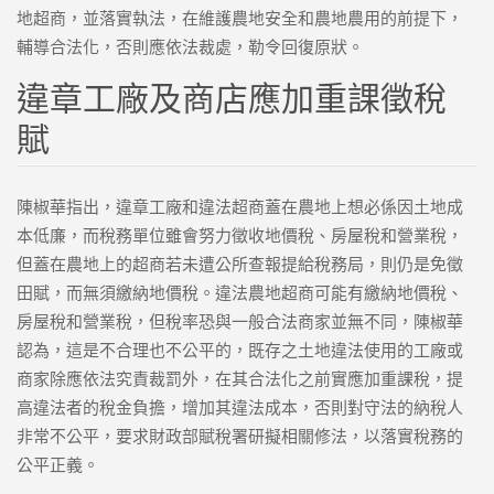
地超商，並落實執法，在維護農地安全和農地農用的前提下，
輔導合法化，否則應依法裁處，勒令回復原狀。
違章工廠及商店應加重課徵稅
賦
陳椒華指出，違章工廠和違法超商蓋在農地上想必係因土地成
本低廉，而稅務單位雖會努力徵收地價稅、房屋稅和營業稅，
但蓋在農地上的超商若未遭公所查報提給稅務局，則仍是免徵
田賦，而無須繳納地價稅。違法農地超商可能有繳納地價稅、
房屋稅和營業稅，但稅率恐與一般合法商家並無不同，陳椒華
認為，這是不合理也不公平的，既存之土地違法使用的工廠或
商家除應依法究責裁罰外，在其合法化之前實應加重課稅，提
高違法者的稅金負擔，增加其違法成本，否則對守法的納稅人
非常不公平，要求財政部賦稅署研擬相關修法，以落實稅務的
公平正義。