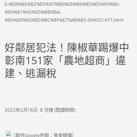
6-%E8%BE%B2%E5%9C%B0%E8%B6%85%E5%95%86-
%E9%81%95%E5%BB%BA-
%E9%80%83%E6%BC%8F%E7%A8%85-064931477.html
好鄰居犯法！陳椒華踢爆中
彰南151家「農地超商」違
建、逃漏稅
2022年2月16日
·8 分鐘 (閱讀時間)