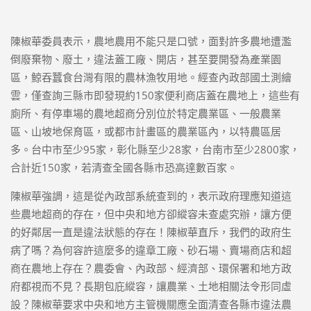
陳椒華委員表示，農地農用不能只是口號，面對許多農地遭濫
倒廢棄物、廢土，違法蓋工廠、開店，甚至要開發為產業園
區，鯨吞蠶食台灣有限的農林漁牧用地。經查內政部國土測繪
雲，僅查詢三縣市即發現約150家便利商店蓋在農地上，這些有
廁所、有停車場的農地超商分別位於特定農業區、一般農業
區、山坡地保育區，或都市計畫區的農業區內，以特農區居
多。台中市至少95家，彰化縣至少28家，台南市至少2800家，
合計近150家，若清查全國各縣市恐高達數百家。
陳椒華強調，這是從內政部系統查到的，表示政府理應知道這
些農地超商的存在，但中央和地方卻縱容未查處究辦，讓方便
的好鄰居一直是違法狀態的存在！陳椒華直斥，我們的政府生
病了嗎？為何容許這麼多的違章工廠、砂石場、賣場商店和超
商在農地上存在？農委會、內政部、經濟部、環保署和地方政
府都視而不見？長期包庇縱容，讓農業、土地相關法令形同虛
設？陳椒華要求中央和地方主管機關應全面清查各縣市違法農