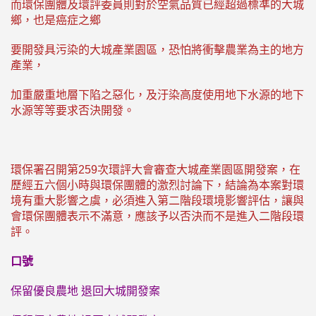
而環保團體及環評委員則對於空氣品質已經超過標準的大城
鄉，也是癌症之鄉
要開發具污染的大城產業園區，恐怕將衝擊農業為主的地方
產業，
加重嚴重地層下陷之惡化，及汙染高度使用地下水源的地下
水源等等要求否決開發。
環保署召開第259次環評大會審查大城產業園區開發案，在
歷經五六個小時與環保團體的激烈討論下，結論為本案對環
境有重大影響之虞，必須進入第二階段環境影響評估，讓與
會環保團體表示不滿意，應該予以否決而不是進入二階段環
評。
口號
保留優良農地 退回大城開發案