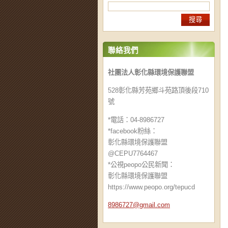
聯絡我們
社團法人彰化縣環境保護聯盟
528彰化縣芳苑鄉斗苑路頂後段710
號
*電話：04-8986727
*facebook粉絲：
彰化縣環境保護聯盟
@CEPU7764467
*公視peopo公民新聞：
彰化縣環境保護聯盟
https://www.peopo.org/tepucd
8986727@
gmail.co
m