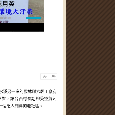
00:00
-
A
A
+
水溪另一岸的雲林縣六輕工廠有
影響，讓台西村長期飽受空氣污
一個乏人問津的老社區。