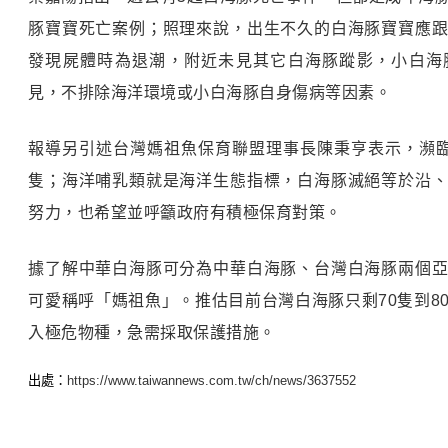
豚寶寶死亡案例；照理來說，出生不久的白海豚寶寶應
發現屍體時為退潮，附近未見其它白海豚蹤影，小白海
見，不排除海洋環境或小白海豚自身傷病等因素。
報導另引述台灣媽祖魚保育聯盟理事長陳秉亨表示，瀕
隻；海洋哺乳類就是海洋生態指標，白海豚滅絕等於沿
努力，也希望並呼籲政府有積極保育對策。
據了解中華白海豚可分為中華白海豚、台灣白海豚兩個
可愛稱呼「媽祖魚」。推估目前台灣白海豚只剩70隻到8
入極危物種，急需採取保護措施。
出處：
https://www.taiwannews.com.tw/ch/news/3637552