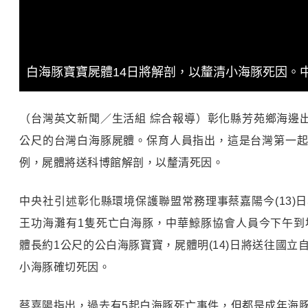
白海豚寶寶屍體14日將解剖，以釐清小海豚死因。
（台灣英文新聞／生活組 綜合報導）彰化縣芳苑鄉海邊出
公尺的台灣白海豚屍體。保育人員指出，這是台灣第一
例，屍體將送科博館解剖，以釐清死因。
中央社引述彰化縣環境保護聯盟常務理事蔡嘉陽今(13)
王功海灘有1隻死亡白海豚，中華鯨豚協會人員今下午到
體長約1公尺的公白海豚寶寶，屍體明(14)日將送往國立
小海豚確切死因。
蔡嘉陽指出，過去有5起白海豚死亡事件，但都是成年海