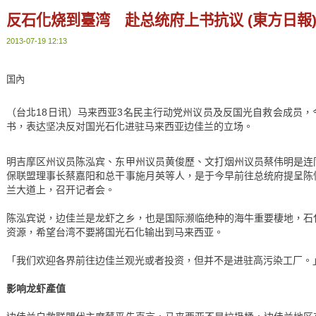
反石化烧到臺湾 赴总统府上书抗议 (東方日報
2013-07-19 12:13
国內
（台北18日讯）马来西亚3名民主行动党州议员及反国光自救会成员
书，表达坚决反对国光石化进驻马来西亚边佳兰的立场。
明吉摩区州议员陈泓宾、东甲州议员黄俊歷、文打烟州议员蔡伟明是连
保联盟理事长蔡嘉阳和总干事施月英等人，是于今早前往总统府提呈陈
兰大道上，召开记者会。
陈泓宾说，边佳兰是龙虾之乡，也是国际濒临绝种的海牛重要棲地，石
资源，希望台湾不要將国光石化输出到马来西亚。
「我们欢迎各界前往边佳兰观光或者投资，但并不是进驻高污染工厂。
影响龙虾產值