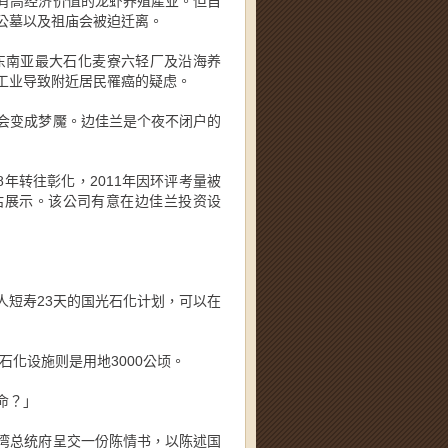
有高经济价值的龙虾养殖產业。但自
公墓以及祖庙会被迫迁离。
东南亚最大石化麦寮六轻厂及沿海养
工业导致附近居民罹癌的疑虑。
会变成梦魘。边佳兰是个夜不闭户的
年转往彰化，2011年因环评考量被
估展示。该公司有意在边佳兰投资设
人短寿23天的国光石化计划，可以在
石化设施则是用地3000公顷。
命？」
湾总统府呈交一份陈情书，以陈述国