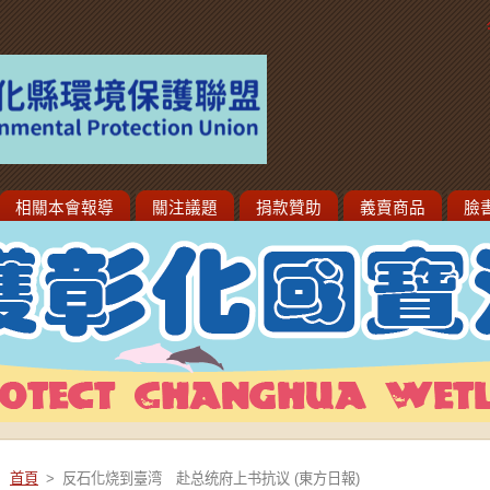
相關本會報導
關注議題
捐款贊助
義賣商品
臉
首頁
>
反石化烧到臺湾 赴总统府上书抗议 (東方日報)