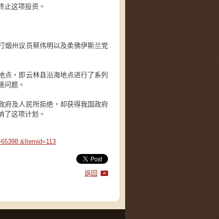
终止这项投资。
打烟州议员蔡伟明以及柔佛伊斯兰党
地点，即云林县沿海地点进行了系列
境问题。
政府及人民所拒绝，却获得我国政府
纳了这项计划。
=65398:&Itemid=113
返回