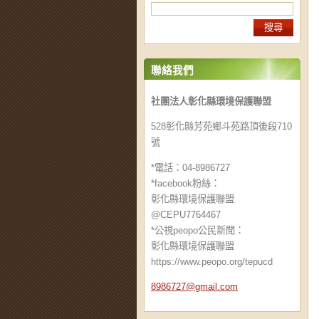
聯絡我們
社團法人彰化縣環境保護聯盟
528彰化縣芳苑鄉斗苑路頂後段710
號
*電話：04-8986727
*facebook粉絲：
彰化縣環境保護聯盟
@CEPU7764467
*公視peopo公民新聞：
彰化縣環境保護聯盟
https://www.peopo.org/tepucd
8986727@
gmail.co
m