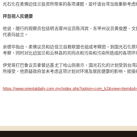
光石化在柔佛边佳兰投资所带来的各项课题，並吁请台湾当局重新考虑
抨忽视人民健康
他说，隨行的观察员包括明吉摩州议员陈鸿宾、东甲州议员黄俊歷、文
代表玛兹兰。
余德华指出，柔佛议员和边佳兰自救联盟也组成考察团，到国光石化原
考察，同时对比边加兰和云林县的共同点和污染和污染所造成的各项环
伊党哥打巴鲁议员拿督达基尤丁哈山则表示，国光石化的计划受到台湾
所接受，他质疑政府並未考虑这项计划对环境及居民健康的影响，就接
https://www.orientaldaily.com.my/index.php?option=com_k2&view=item&id