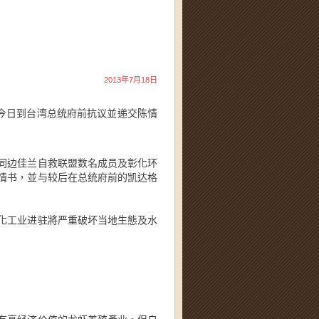
)
2013年7月18日
，今日到台湾总统府前抗议並递交陈情
同边佳兰自救联盟数名成员及彰化环
情书，並与较后在总统府前的凯达格
化工业进驻將严重破坏当地生態及水
」