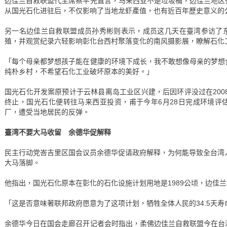
边佳兰自救联盟代主席蔡平先直言，马来西亚不是垃圾桶，边佳兰地区
从国光石化进驻后，不仅影响了当地龙虾產值，也有近百年歷史意义的
另一名边佳兰自救联盟成员孙秀彬则表示，成员这几天在臺湾参访了
殖，并观赏纪录六轻影响彰化台西村聚落变化的南风摄影展，瞭解石化
「每个母亲都梦想孩子能在健康的环境下成长，我不敢想像母亲的梦想
纯朴乡村，不希望石化工业破坏原本的美好。」
国光石化开发案原预计于云林县离岛工业区兴建，后因环评没过在2008
终止，国光石化便转往马来西亚投资，甫于今年6月28日完成环境评
厂，遭受当地居民的反弹。
臺湾不要大马收留 余德华促解释
民主行动党峇吉里区国会议员余德华促请政府解释，为何能导致全台湾
大马落脚。
他指出，国光石化原本在彰化的石化设施计划用地是1989公顷，边佳兰
「这是否意味著联邦政府愿意为了这项计划，牺牲全体人民的34.5天寿
余德华今日在国会走廊召开记者会时指出，柔佛边佳兰自救联盟今在台