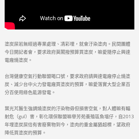
塗炭屎若無經過專業處理、凊彩埋，就會汙染塗肉。民間團體
今日開記者會，要求政府莫閣撥預算買塗炭，嘛愛隨停止興達
電廠燒塗炭。
台灣健康空氣行動聯盟喝口號，要求政府請興達電廠停止燒塗
炭、減少台中火力發電廠買塗炭的預算，嘛愛落實大型企業百
分百使用綠色能源發電。
葉光芃醫生強調燒塗炭的汙染物毋但損害空氣，對人體嘛有輻
射危（guî）害，彰化環保聯盟嘛舉芳苑養殖區魚塭仔，自2013
年埋塗炭屎佮有害廢棄物到今，塗肉的重金屬猶超標，望政府
降低買塗炭的預算。