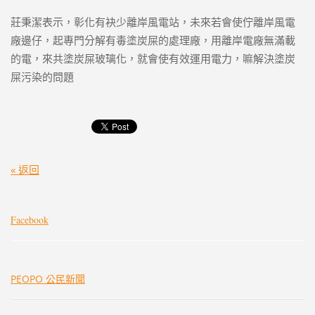
莊秉潔表示，彰化有袂少離岸風電站，未來若會使佇離岸風電
廠邊仔，起專門分解有毒塗炭屎的處理廠，用離岸電廠無滿載
的電，來共塗炭屎玻璃化，就會使有效運用電力，嘛解決塗炭
屎污染的問題
« 返回
Facebook
PEOPO 公民新聞