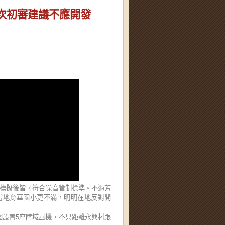
2次初審建議不應開發
示模擬後皆可符合噪音管制標準。不過芳
當地育華國小更不滿，明明在地反對開
園設置5座陸域風機，不只距離永興村跟