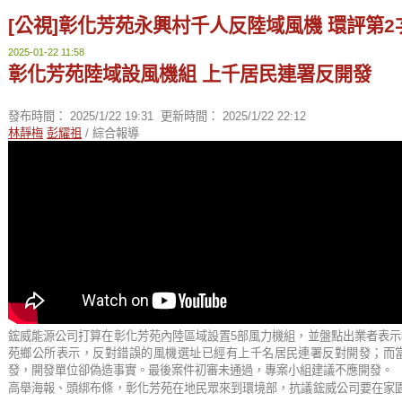
[公視]彰化芳苑永興村千人反陸域風機 環評第
2025-01-22 11:58
彰化芳苑陸域設風機組 上千居民連署反開發
發布時間：
2025/1/22 19:31
更新時間：
2025/1/22 22:12
林靜梅
彭耀祖
/ 綜合報導
鋐威能源公司打算在彰化芳苑內陸區域設置5部風力機組，並盤點出業者表
苑鄉公所表示，反對錯誤的風機選址已經有上千名居民連署反對開發；而
發，開發單位卻偽造事實。最後案件初審未通過，專案小組建議不應開發。
高舉海報、頭綁布條，彰化芳苑在地民眾來到環境部，抗議鋐威公司要在家