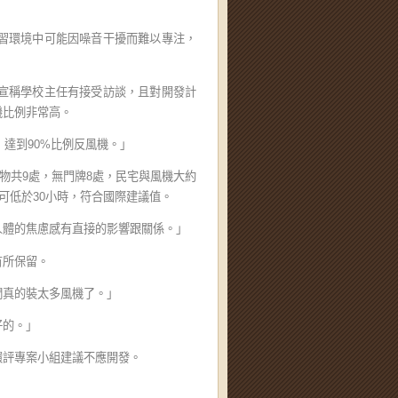
習環境中可能因噪音干擾而難以專注，
宣稱學校主任有接受訪談，且對開發計
機比例非常高。
，達到90%比例反風機。」
物共9處，無門牌8處，民宅與風機大約
可低於30小時，符合國際建議值。
人體的焦慮感有直接的影響跟關係。」
有所保留。
們真的裝太多風機了。」
好的。」
環評專案小組建議不應開發。