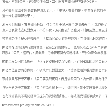
五俊村不到1公里，更鄰近2所小學，其中離育華國小更只有450公尺。
芳苑鄉育華國小家長會長林清波表示，「更令人擔憂的是，學童在這樣的學
進一步影響學習效果。」
地方反對風機，育華國小教導主任張清斗更拿出聯合聲明書表示，開發單位
畫未發表贊成或反對意見，不符事實。芳苑鄉公所也強調，村民反對設置風
芳苑鄉公所主秘林茂舜表示，「超過1000人來參與連署，在這個小村落裡面
開發案在環境部進行環評審查，鋐威公司盤點指出，風機500公尺內有門牌建
距離410公尺。經評估，風機產生的噪音可符合管制標準，至於眩影全年暴露
顧問工程公司代表說道，「還沒有證據可以直接顯示，這個眩影的暴露量跟
開發單位否認內容做假，不過地方反對聲浪大，也讓多位環評委員對開發案
環評委員邱祈榮表示，「居民要強烈反對，我是滿贊同的。為什麼，因為他
專家學者張學文指出，「為了避免影響下一代，你這個可能不要設會是比較
也有環評委員不滿開發單位提供的資料錯誤百出，無法接受所謂筆誤太多，
https://news.pts.org.tw/article/734991