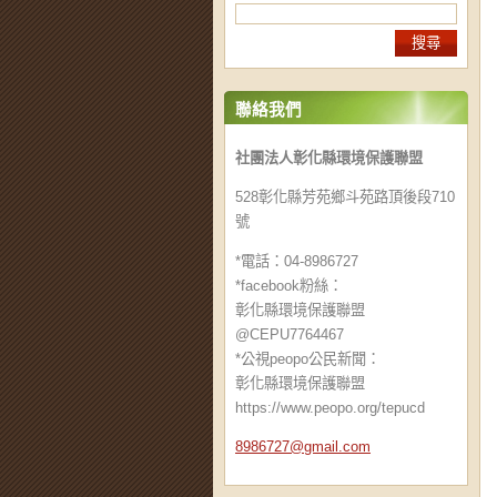
聯絡我們
社團法人彰化縣環境保護聯盟
528彰化縣芳苑鄉斗苑路頂後段710
號
*電話：04-8986727
*facebook粉絲：
彰化縣環境保護聯盟
@CEPU7764467
*公視peopo公民新聞：
彰化縣環境保護聯盟
https://www.peopo.org/tepucd
8986727@
gmail.co
m