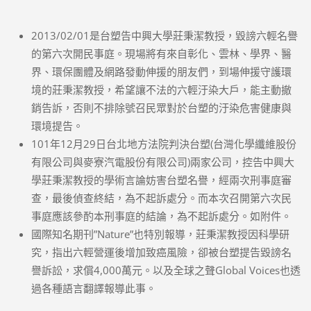
2013/02/01是台塑告中興大學莊秉潔教授，毀謗六輕名譽
的第六次開民事庭。現場將有來自彰化、雲林、學界、醫
界、環保團體及網路發動伸援的朋友們，到場伸援守護環
境的莊秉潔教授，希望讓不法的六輕汙染大戶，能主動撤
銷告訴，否則不排除號召民眾對於台塑的汙染危害健康與
環境提告。
101年12月29日台北地方法院判決台塑(台灣化學纖維股份
有限公司與麥寮汽電股份有限公司)兩家公司，控告中興大
學莊秉潔教授的學術言論妨害台塑名譽，經兩次刑事庭審
查，最後偵查終結，為不起訴處分。而本次召開第六次民
事庭應該參酌本刑事庭的結論，為不起訴處分。如附件。
國際知名期刊”Nature”也特別報導，莊秉潔教授因科學研
究，指出六輕營運後增加致癌風險，卻被台塑提告毀謗名
譽訴訟，求償4,000萬元。以及全球之聲Global Voices也透
過各種語言翻譯報導此事。