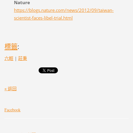
Nature
https://blogs.nature.com/news/2012/09/taiwan-
scientist-faces-libel-trial.html
標籤
:
六輕
|
莊秉
« 返回
Facebook