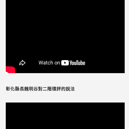
彰化縣長魏明谷對二階環評的說法