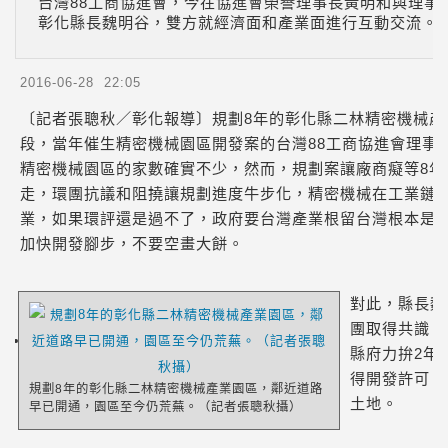
台灣88工商協進會，今在協進會榮譽理事長黃明和與理事
彰化縣長魏明谷，雙方就經濟面和產業面進行互動交流。
2016-06-28 22:05
〔記者張聰秋／彰化報導〕規劃8年的彰化縣二林精密機械產
段，當年催生精密機械園區開發案的台灣88工商協進會理事
精密機械園區的家數確實不少，然而，規劃案讓廠商癡等8年
走，環團抗議和阻撓讓規劃進度牛步化，精密機械在工業鏈
業，如果環評還是過不了，政府要台灣產業根留台灣根本是
加快開發腳步，不要空畫大餅。
對此，縣長魏
團取得共識，
縣府力拚2年
得開發許可，
規劃8年的彰化縣二林精密機械產業園區，鄰近道路
土地。
早已開通，園區至今仍荒蕪。（記者張聰秋攝）