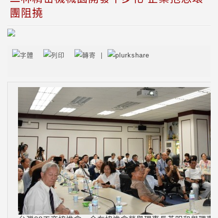
團阻撓
|