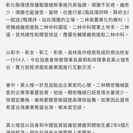
彰化縣環境保護聯盟總幹事施月英強調，環團不反商，廠商
少，環團也能接受，當時，在進行第1階段環評時，縣府主動
一起送2階環評，站在環團的立場，二林是農業化的鄉村，要
密機械廠商進駐二林中科園區，二林中科閒置土地多，二林
遠，就地緣性和開發效益，應優先輔導廠商進駐二林中科。
以彰中、彰女、彰工、彰商、員林高中經商有成的傑出校友所
一行54人，今在協進會榮譽理事長黃明和與理事長黃火煌等
谷，雙方就經濟面和產業面進行互動交流。
會中，黃火煌一針見血點出企業家的心聲，二林精密機械園區
家的企業等著要投資，他說，精密機械已經是用水量很少、
保規定嚴格，廠商都願意砸錢提高環保設備，如果因此還得
希望台灣產業根留台灣，根本是空談。
黃火煌並以自身到中國投資設廠從建廠到開始生產2年6個月
灣拚經濟，現在反過來台灣要跟人家學習。