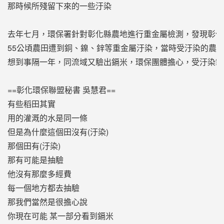
那時候所殘留下來的一些汙染
去年七月，環保署針對彰化縣農地進行重金屬檢測，發現彰化
55公頃農田遭到銅、鎳、鋅等重金屬汙染，當時受汙染的農
想到事隔一年，同流域又驗出鎘米，環保團體擔心，受汙染範
==彰化環保聯盟秘書 吳慧君==
有些稻田其實
用的灌溉的水是同一條
但是為什麼這個田沒有(汙染)
那個田有(汙染)
那有可能是抽驗
他沒有那麼多經費
每一個地方都去抽驗
那我們當然是很擔心說
你現在可能 某一部分看到鎘米