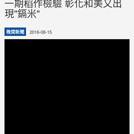
一期稻作檢驗 彰化和美又出
現"鎘米"
晚間新聞
2016-08-15