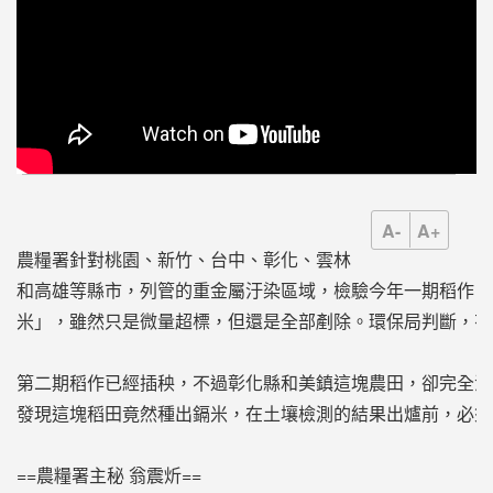
A-
A+
農糧署針對桃園、新竹、台中、彰化、雲林
和高雄等縣市，列管的重金屬汙染區域，檢驗今年一期稻作，
米」，雖然只是微量超標，但還是全部剷除。環保局判斷，有
第二期稻作已經插秧，不過彰化縣和美鎮這塊農田，卻完全沒
發現這塊稻田竟然種出鎘米，在土壤檢測的結果出爐前，必須
==農糧署主秘 翁震炘==