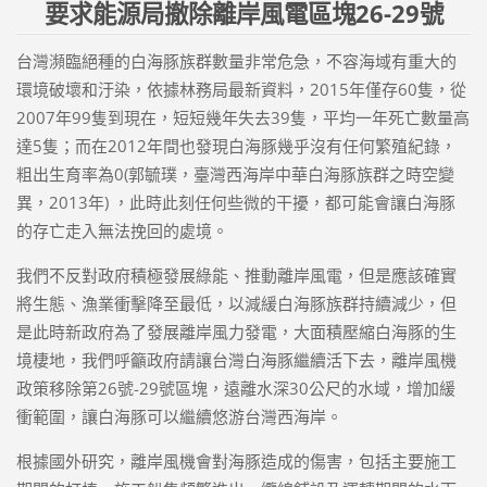
要求能源局撤除離岸風電區塊26-29號
台灣瀕臨絕種的白海豚族群數量非常危急，不容海域有重大的
環境破壞和汙染，依據林務局最新資料，2015年僅存60隻，從
2007年99隻到現在，短短幾年失去39隻，平均一年死亡數量高
達5隻；而在2012年間也發現白海豚幾乎沒有任何繁殖紀錄，
粗出生育率為0(郭毓璞，臺灣西海岸中華白海豚族群之時空變
異，2013年) ，此時此刻任何些微的干擾，都可能會讓白海豚
的存亡走入無法挽回的處境。
我們不反對政府積極發展綠能、推動離岸風電，但是應該確實
將生態、漁業衝擊降至最低，以減緩白海豚族群持續減少，但
是此時新政府為了發展離岸風力發電，大面積壓縮白海豚的生
境棲地，我們呼籲政府請讓台灣白海豚繼續活下去，離岸風機
政策移除第26號-29號區塊，遠離水深30公尺的水域，增加緩
衝範圍，讓白海豚可以繼續悠游台灣西海岸。
根據國外研究，離岸風機會對海豚造成的傷害，包括主要施工