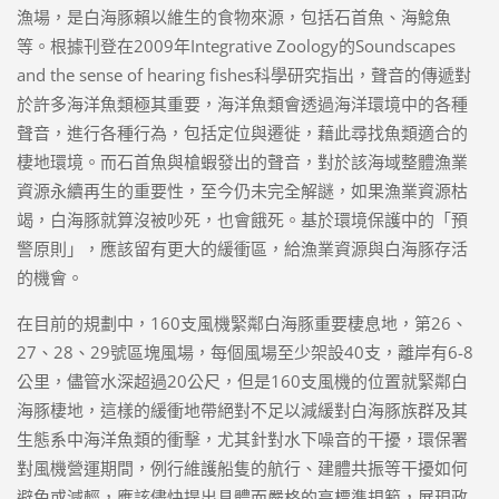
漁場，是白海豚賴以維生的食物來源，包括石首魚、海鯰魚
等。根據刊登在2009年Integrative Zoology的Soundscapes
and the sense of hearing fishes科學研究指出，聲音的傳遞對
於許多海洋魚類極其重要，海洋魚類會透過海洋環境中的各種
聲音，進行各種行為，包括定位與遷徙，藉此尋找魚類適合的
棲地環境。而石首魚與槍蝦發出的聲音，對於該海域整體漁業
資源永續再生的重要性，至今仍未完全解謎，如果漁業資源枯
竭，白海豚就算沒被吵死，也會餓死。基於環境保護中的「預
警原則」，應該留有更大的緩衝區，給漁業資源與白海豚存活
的機會。
在目前的規劃中，160支風機緊鄰白海豚重要棲息地，第26、
27、28、29號區塊風場，每個風場至少架設40支，離岸有6-8
公里，儘管水深超過20公尺，但是160支風機的位置就緊鄰白
海豚棲地，這樣的緩衝地帶絕對不足以減緩對白海豚族群及其
生態系中海洋魚類的衝擊，尤其針對水下噪音的干擾，環保署
對風機營運期間，例行維護船隻的航行、建體共振等干擾如何
避免或減輕，應該儘快提出具體而嚴格的高標準規範，展現政