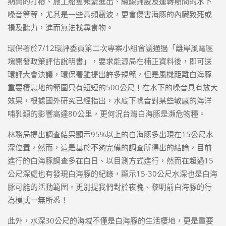
期間的打樁、施工船隻頻繁進出、纜線鋪設及運轉期間的水下
噪音等等，尤其是一些高頻震波，更會傷害海豚的內臟致死或
損及聽力，進而無法找尋食物。
環保署於7/12環評委員第二次專案小組會議通過「離岸風電區
塊開發政策評估說明書」，要求能源局在補正資料後，即可送
環評大會決議，環保署雖提出許多規範，但是風機距離白海豚
重要棲息地的範圍只有短短的500公尺！在水下的噪音具有放大
效果，根據國外研究已經指出，水底下噪音對某些敏感的海洋
哺乳類的影響高達80公里，更何況台灣白海豚是瀕危物種。
林務局提出調查結果顯示95%以上的白海豚多出現在15公尺水
深位置，然而，這是基於不夠完備的調查所得出的結論，目前
進行的白海豚調查多在白日、以目測方式進行，然而在超過15
公尺深處也有發現白海豚的紀錄，顯示15-30公尺水深也是白海
豚可能的活動範圍，更別提我們對於夜晚、黎明前白海豚的行
為模式一無所悉！
此外，水深30公尺的海域不僅是白海豚的生活棲地，更是重要