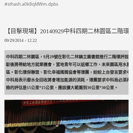
#sthash.a0k8qMWm.dpbs
【目擊現場】
20140929
中科四期二林園區二階環
09/29/2014 - 12:22
中科四期二林園區，9月29號在彰化二林鎮立圖書館進行二階環評說
駐後將帶給地方就業機會，當地青年可以返鄉工作，未來園區用水量
區。彰化環保聯盟、彰化幸福媽媽協會等環團，紛紛上台發言要求中
中科局表示廢水全回收將會增加能源的消耗，環團要求中科局必須再
險的評估是15公里*15公里，應該擴大範圍到30公里*30公里。