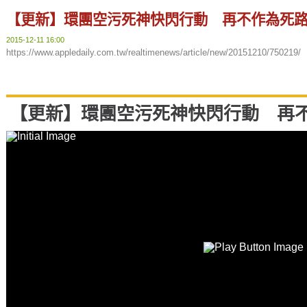
【更新】環團空污死神快閃行動 再不作為死
2015-12-11 16:00
https://www.appledaily.com.tw/realtimenews/article/new/20151210/750219/
【更新】環團空污死神快閃行動 再