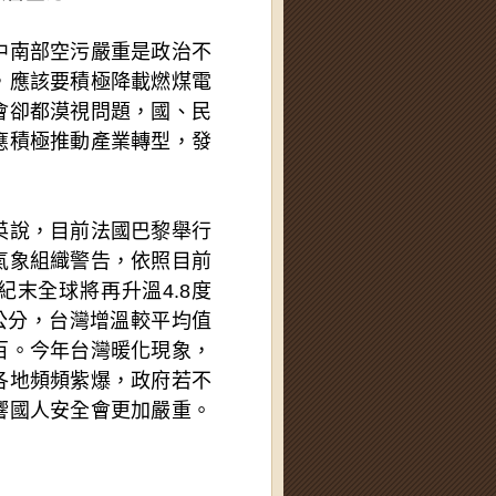
中南部空污嚴重是政治不
，應該要積極降載燃煤電
會卻都漠視問題，國、民
應積極推動產業轉型，發
英說，目前法國巴黎舉行
氣象組織警告，依照目前
末全球將再升溫4.8度
公分，台灣增溫較平均值
百。今年台灣暖化現象，
各地頻頻紫爆，政府若不
響國人安全會更加嚴重。