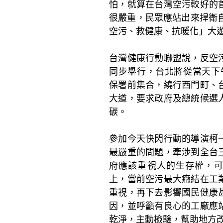
怕，就算在台灣空污較好的
很嚴重，民眾應站出來捍衛自
空污、救健康、抗暖化」大
台灣健康行動聯盟說，反空
同步舉行，台北將從當天下
保署前集合，繞行西門町、
大道，要求政府及總統候選
碳。
參加今天快閃行動的導演柯
最嚴重的問題，牽涉到全台
府應該重視人的生存權，
上，當前
空污
最大癥結在工
重視，再下去影響國民健康
因，並呼籲有良心的工廠應
乾淨，主動檢驗，幫助地方