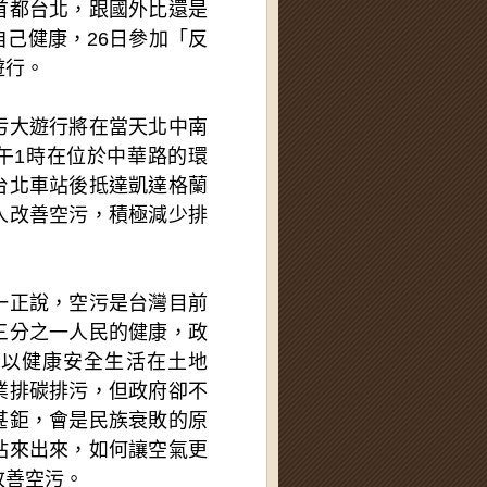
首都台北，跟國外比還是
己健康，26日參加「反
遊行。
污大遊行將在當天北中南
午1時在位於中華路的環
台北車站後抵達凱達格蘭
人改善空污，積極減少排
一正說，空污是台灣目前
三分之一人民的健康，政
可以健康安全生活在土地
業排碳排污，但政府卻不
甚鉅，會是民族衰敗的原
站來出來，如何讓空氣更
改善空污。