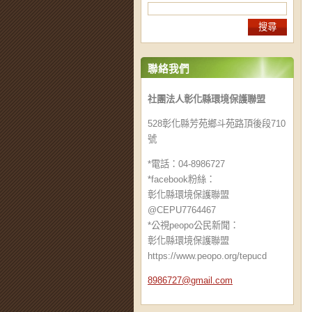
聯絡我們
社團法人彰化縣環境保護聯盟
528彰化縣芳苑鄉斗苑路頂後段710
號
*電話：04-8986727
*facebook粉絲：
彰化縣環境保護聯盟
@CEPU7764467
*公視peopo公民新聞：
彰化縣環境保護聯盟
https://www.peopo.org/tepucd
8986727@
gmail.co
m