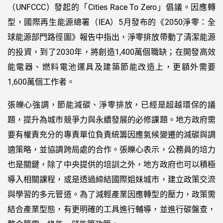
（UNFCCC）發起的「Cities Race To Zero」倡議。因應轉
型，國際再生能源總署（IEA）5月發布的《2050淨零：全
球能源部門路徑圖》報告中指出，淨零排放帶動了清潔能源
的投資，到了2030年，將創造1,400萬個職缺；在開發高效
能電器、燃料電池運具及建築節能改造上，更額外需要
1,600萬個工作者。
張皪心強調，節能減碳、淨零排放，已經是超越環保的議
題，提升為城市競爭力與永續發展的必修課題。地方政府需
要有權責充分的專責單位負責統籌因應氣候變遷的減碳與調
適策略，並協調跨局處的合作。張皪心表示，公務員的培力
也是關鍵，除了中央提供的培訓之外，地方政府也可以積極
導入相關課程，或是透過締結國際姐妹城市，建立政策交流
與學習的多元管道。為了減輕產業因應轉型的壓力，政策需
結合產業型態，有更明確的工具進行輔導，並進行碳盤查，