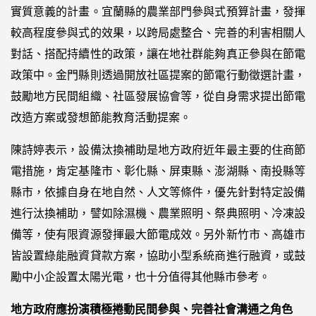
實質意義的計畫。宜蘭縣的農業部門參與式預算計畫，發揮
較高程度參與式的效果，以跨局處整合、完善的利害相關人
對話、搭配持續性的政策，讓在地社群能夠真正參與在節電
政策中。金門縣則透過開放社區提案的節電行動徵選計畫，
鼓勵地方民間組織、社區發展協會等，從自身需求提出節電
改造方案或發想節能教育活動提案。
陳詩婷表示，設備汰換補助是地方政府近年最主要的住商節
電措施，肯定基隆市、彰化縣、屏東縣、澎湖縣、南投縣等
縣市，依據自身在地自然、人文等條件，優先針對特定設備
進行汰換補助，譬如除濕機、農業照明、祭典照明、冷凍設
備等，使有限資源發揮最大節電成效。另外新竹市、高雄市
皆設置綠能融資貸款方案，協助小型系統商進行融資，或鼓
勵中小企設置太陽光電，也十分值得其他縣市參考。
地方政府應扮演積極捲動民間參與、完善社會溝通之角色