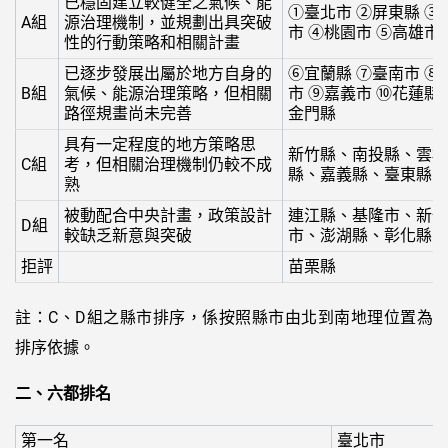
已穩固建立較健全之氣候、能
①臺北市 ②屏東縣 ③
A組
源治理機制，並規劃出具突破
市 ④桃園市 ⑤高雄市
性的行動策略和相關計畫
已逐步發展出屬於地方自身的
⑥宜蘭縣 ⑦臺南市 ⑧
B組
氣候、能源治理策略，但相關
市 ⑨嘉義市 ⑩花蓮縣 
路徑規畫尚未完善
金門縣
具有一定程度的地方策略思
新竹縣、南投縣、雲林
C組
考，但相關治理機制仍較不成
縣、嘉義縣、臺東縣
熟
被動配合中央計畫，政策設計
連江縣、基隆市、新竹
D組
較缺乏新意與突破
市、澎湖縣、彰化縣
拒評
苗栗縣
註：C、D組之縣市排序，係按照縣市由北到南地理位置為
排序依據。
二、六都排名
第一名
臺北市