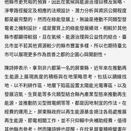
他縣市更充裕的預算，因此在氣候與能源治理目標及策略、
淨零路徑擬定及相應的法規設計、潛力分析與資訊公開程度
都是最完整的，然而在綠能發展上，無論是捲動不同類型發
電者之機制設計，或是實質上的綠能發展績效，相較於其他
縣市都顯得較弱，且在氣候、能源治理與公益性的結合，臺
北市並不若其他資源較少的縣市豐富多樣，所以也期待臺北
市可以展現更多作為首善之都的企圖心與開創性。
陳詩婷表示，拿到非六都第一名的屏東縣，近年來在推動再
生能源上展現高度的積極與在地策略思考，包括以饋線找
地、以不利耕作區、地層下陷區設置太陽能光電專區，以及
發展沼氣、生質能等多元類型結合縣內產業型態來推動再生
能源，並推動防災型微電網等等，都是因地制宜的作法。在
經費的運用上，屏東縣政府以再生能源基金挹注各局處推展
再生能源、節電相關工作，並不只仰賴中央補助經費，值得
其他縣市參考。然而陳詩婷也提醒，在欣見屏東積極擘畫在