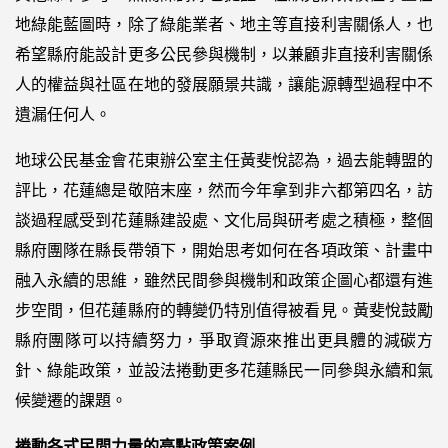
地綠能藍圖時，除了綠能業者、地主等直接利害關係人，也
希望縣府能設計更多公民參與機制，以兼顧非直接利害關係
人的權益與社區在地的發展願景共識，讓能源轉型過程中不
遺漏任何人。
地球公民基金會花東辦公室主任黃斐悅認為，過去能轉盟的
評比，花蓮總是敬陪末座，然而今年拿到非六都第四名，訪
談過程感受到花蓮縣建設處、文化局與研考處之積極，整個
縣府團隊在縣長帶領下，開始思考如何在各項政策、計畫中
融入永續的思維，雖然民間參與機制和政策企圖心都還有進
步空間，但花蓮縣府的轉變仍特別值得被看見。黃斐悅鼓勵
縣府團隊可以持續努力，爭取資源來推出更具體的減碳方
針、綠能政策，並設法捲動更多花蓮縣民一同參與永續和氣
候變遷的課題。
捲動各式民間力量的亮點政策案例