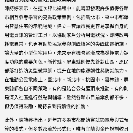
陳詩婷表示，在這次評比過程中，能轉盟發現許多值得各縣
市相互參考學習的亮點政策案例，包括新北市、臺中市都藉
由智慧住宅的示範場域，建立一套讓市民更容易掌握自身的
用電資訊的管理工具，以協助家戶分析用電狀況、即時改善
耗電異常，也更有助於民眾參與削峰填谷的尖峰節電措施，
讓大量的小型住宅用戶，未來更有機會逐漸成為發揮電力調
度功能的重要角色。新竹縣、屏東縣則優先針對山區、原民
部落打造防災型微電網，提升在地的能源韌性與防災能力。
在推動公民電廠上，臺北市、新北市、桃園市、雲林縣、屏
東縣都各自不同策略，有的是結合公有屋頂來推動、有的則
是深入社區進行盤點與輔導，雖然各縣市目前案例都不多，
但仍值得鼓勵、期待看到持續性的推動。
此外，陳詩婷指出，近年許多縣市都開始嘗試節電參與式預
算的模式，但多數都流於形式化，唯有宜蘭與金門規劃較具