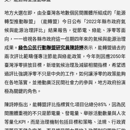
地方大選在即，由全臺灣各地數個民間團體所組成的「能源
轉型推動聯盟」（能轉盟）今日公布「2022年縣市政府氣
候與能源治理評比」結果報告，從節電、綠能、淨零等面
向，一一檢視各縣市政府這一任期四年來的氣候與能源治理
成果。
綠色公民行動聯盟研究員陳詩婷
表示，能轉盟過去的
兩次評比範疇僅專注節能與綠能政策，今年則因應2050年
臺灣淨零排放目標，新增氣候治理及減碳相關指標，希望透
過評比強調淨零不只是中央的工作，如何讓淨零的政策能夠
在各地落實，並捲動廣泛民間社會力的參與，地方政府扮演
極為關鍵的角色。
陳詩婷指出，能轉盟評比指標質化項目佔總分85%，因為民
間團體重視的不只是節電量、發電量、舉辦活動數量與人次
等量化KPI，而是治理機制包括目標和策略、法規、行政資