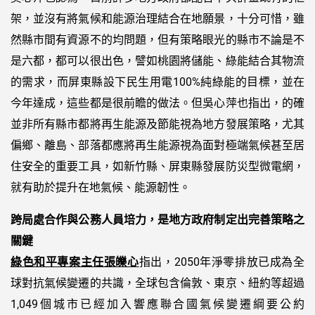
架，並沒有將氣候和能源治理結合在地願景，十分可惜，雖
然縣市間有資源不的均問題，但有策略眼光的縣市不論是不
是六都，都可以很出色，譬如桃園將儲能、綠能結合其物流
的需求，而屏東縣設下民生用電100%純綠能的目標，並在
今年達成，這些都是很前瞻的做法。但吳心萍也指出，的確
並非所有縣市都將再生能源及節能視為地方發展策略，尤其
偏鄉、離島、部落都應將再生能源視為面對極端氣候甚至居
住安全的重要工具，如新竹縣、屏東縣發展防災型微電網，
就有助於提升在地氣候、能源韌性。
跨局處合作與公務人員培力，是地方政府制定出完善策略之
關鍵
綠色和平專案主任張皪心
指出，2050年淨零排放已成為全
球對抗氣候變遷的共識，全球包含倫敦、東京、紐約等超過
1,049個城市已經加入響應聯合國氣候變遷綱要公約