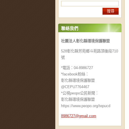
聯絡我們
社團法人彰化縣環境保護聯盟
528彰化縣芳苑鄉斗苑路頂後段710
號
*電話：04-8986727
*facebook粉絲：
彰化縣環境保護聯盟
@CEPU7764467
*公視peopo公民新聞：
彰化縣環境保護聯盟
https://www.peopo.org/tepucd
8986727@
gmail.co
m