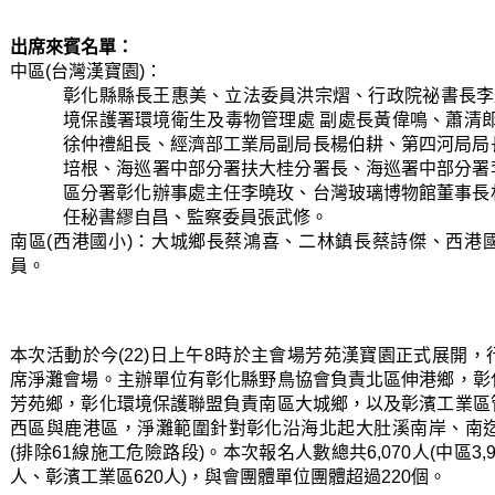
出席來賓名單：
中區(台灣漢寶園)：
彰化縣縣長王惠美、立法委員洪宗熠、行政院祕書長李
境保護署環境衛生及毒物管理處 副處長黃偉鳴、蕭清
徐仲禮組長、經濟部工業局副局長楊伯耕、第四河局局
培根、海巡署中部分署扶大桂分署長、海巡署中部分署
區分署彰化辦事處主任李曉玫、台灣玻璃博物館董事長
任秘書繆自昌、監察委員張武修
。
南區(西港國小)：大城鄉長蔡鴻喜、二林鎮長蔡詩傑、西港
員。
本次活動於今(22)日上午8時於主會場芳苑漢寶園正式展開，
席淨灘會場。主辦單位有彰化縣野鳥協會負責北區伸港鄉，彰
芳苑鄉，彰化環境保護聯盟負責南區大城鄉，以及彰濱工業區
西區與鹿港區，淨灘範圍針對彰化沿海北起大肚溪南岸、南迄
(排除61線施工危險路段)。
本次報名人數總共6,070人(中區3,
人、彰濱工業區620人)，與會團體單位團體超過220個。