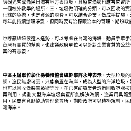
讓觀光客或漁民出海有地方丟垃圾，且廢棄漁網也應有棄置所
一個校外教學的場所。三、垃圾做明確的分類，可以回收的資
化爐的負擔，也是資源的浪費。可以結合企業，做成手提袋、
每年能持續辦理淨灘，但同時要有治標跟治本的管理。期盼政
也呼籲總統候選人造勢，可以考慮在台灣的海堤，動員手牽手
台灣有實質的幫助。也建議政府單位可以針對企業實質的公益
真的有意義。
中區主辦單位彰化縣養殖協會總幹事許永坤表示
，大型垃圾的
網，漁民無處可丟，只能棄置在海岸，成為大型的海洋垃圾，
也可以回收做裝置藝術等等。在已有紡織業者透過回收塑膠技
再利用，規劃大型海岸垃圾棄置所能解決漁網、漁業用具隨
用，民間有意願協助管理棄置所，期盼政府可以積極規劃，民
灣海岸。