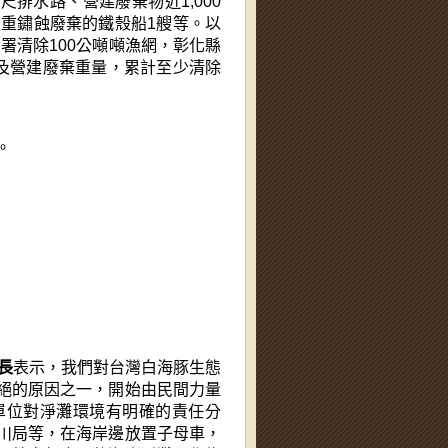
尺排水路、營建廢棄物近1,000
嚴重鏽蝕廢棄的鐵殼船1艘等。以
業署清除100公噸噸漁網，彰化縣
船及營建廢棄重量，累計至少清除
。
長
表示，我們對台灣白海豚生態
絕的原因之一，開始由民間力量
單位對淨灘環境有明確的責任分
川局等，在海岸邊放置子母車，