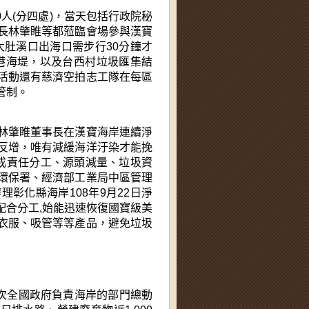
0人(分四處)，當天包括行政院秘
長林肇睢等都蒞臨會場參與漢寶
大肚溪口出海口需步行30分鐘才
西港海堤，以及台西村垃圾匯集結
活動還有慈濟空拍志工隊在每區
管制。
林肇睢董事長在漢寶海岸連續淨
反增，唯有減緩海洋汙染才能挽
成責任分工、源頭減量、垃圾資
環保署、經濟部工業局中區管理
彰化縣海岸108年9月22日淨
配合分工,始能迅速恢復國寶級美
衣服、吸管等等產品，避免垃圾
一次全國政府負責海岸的部門總動