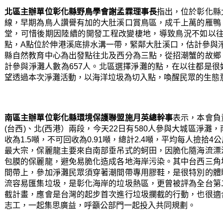
北區
主辦單位彰化縣野鳥學會謝孟霖理事長
指出，位於彰化縣
線，早期為鳥人讚譽有加的大肚溪口賞鳥區，成千上萬的雁鴨
堂，可惜後期因陸續的開發工程改變棲地，導致鳥況不如以往
點，A點位於伸港溪底排水溝一帶，緊鄰大肚溪口，估計參與淨
縣自然教育中心為出發點往北及西分為三點，從招潮蟹的故鄉
計參與淨灘人數為657人。北區選擇淨灘的點，在以往都是
望透過本次淨灘活動，以海洋垃圾為切入點，喚醒民眾的生態
南區主辦單位彰化縣環境保護聯盟施月英總幹事
表示，本會負
(台西)、北(西港）兩段，
今天22日有580人參與大城區淨灘
收為1.5噸，不可回收為0.91噸，總計2.4噸，平均每人撿拾
最大宗，保麗龍主要來自南部垂吊式的蚵田，因脆化隨海流漂
包膜的保麗龍，避免易脆化造成各地海岸污染。
其中台西三角
間帶上，參加淨灘民眾須穿著潮間帶專用膠鞋，是很特別的體
流容易匯集垃圾，是彰化海岸的垃圾熱區，更曾被評為全台第
截計畫，應會是台灣的起步首次進行垃圾攔截的行動，也很適
志工，一起集思廣益，呼籲公部門一起投入共同規劃。