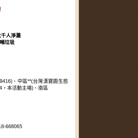
動
六千人淨灘
公噸垃圾
59416)、中區**(台灣漢寶園生態
274，本活動主場)
、南區
668065