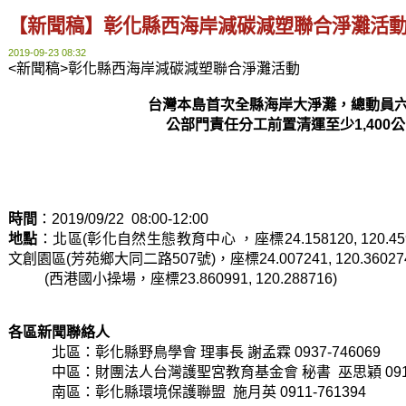
【新聞稿】彰化縣西海岸減碳減塑聯合淨灘活
2019-09-23 08:32
<新聞稿>彰化縣西海岸減碳減塑聯合淨灘活動 
台灣本島首次全縣海岸大淨灘，總動員
公部門責任分工前置清運至少1,400
時間
：2019/09/22  08:00-12:00
地點
：北區(彰化自然生態教育中心 ，座標24.158120, 120.4
文創園區(芳苑鄉大同二路507號)，座標24.007241, 120.360
          (西港國小操場，座標23.860991, 120.288716)
各區新聞聯絡人
北區：彰化縣野鳥學會 理事長 謝孟霖 0937-746069
中區：財團法人台灣護聖宮教育基金會 秘書  巫思穎 0918-
南區：彰化縣環境保護聯盟 施月英 0911-761394