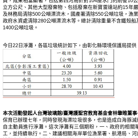
員，成果相當顯著，包括第四河局針對104座水門的前後10公
立方公尺、其他大型廢棄物、包括廢棄在新寶雷達站約15年
及林務局清除500公噸漂流木，國產署清除550公噸垃圾，漁
政府水資處清除280公噸漂流木等。總計清除重量不含鐵殼
1400公噸垃圾。
今日22日淨灘，各區垃圾統計如下，由彰化縣環境保護局提供
本次活動發起人台灣玻璃館/臺灣護聖宮教育基金會林肇睢董事
保育已辦理七年，同時發現海漂垃圾很多，也是造成白海豚滅
自主動員進行淨灘。這次淨灘有三個期盼，一、政府的相關
工，並持續執行。二、建議相關海岸單位漁業署、航港局、河