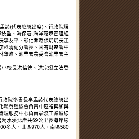
孟諺(代表總統出席)、行政院環
郎技監、海保署-海洋環境管理組
長李友平、彰化縣環保局局長江
李甦清副分署長、國有財產署中
林肇睢、漁業署農委會漁業署主
國小校長洪信德、洪宗熠立法委
行政院
祕書長李孟諺代表總統
出
化縣養殖協會負責中區福興鄉與
管理服務中心負責彰濱工業區線
濁水溪北岸共69公里長海岸線
900多人、北區970人、南區580