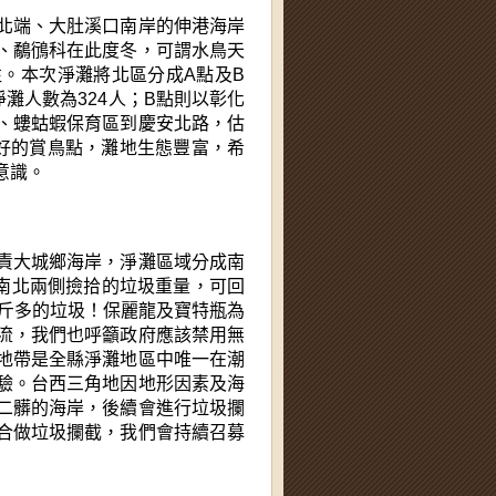
北端、大肚溪口南岸的伸港海岸
、鷸鴴科在此度冬，可謂水鳥天
。本次淨灘將北區分成A點及B
灘人數為324人；B點則以彰化
、螻蛄蝦保育區到慶安北路，估
很好的賞鳥點，灘地生態豐富，希
意識。
責大城鄉海岸，淨灘區域分成南
，南北兩側撿拾的垃圾重量，可回
4公斤多的垃圾！保麗龍及寶特瓶為
流，我們也呼籲政府應該禁用無
地帶是全縣淨灘地區中唯一在潮
驗。台西三角地因地形因素及海
二髒的海岸，
後續會進行垃圾攔
合做垃圾攔截，我們會持續召募