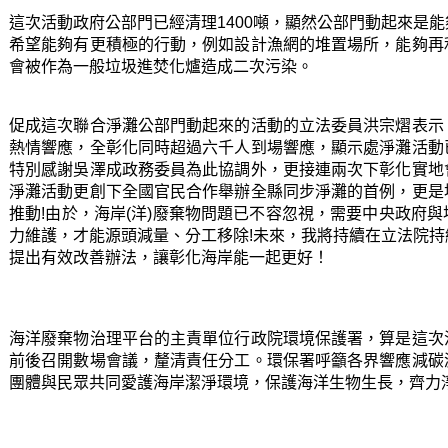
這次活動政府公部門已經清理1400噸，顯然公部門動起來是
希望能夠有更積極的行動，例如設計漁網的堆置場所，能夠再
會被作為一般垃圾進焚化爐造成二次污染。
促成這次聯合淨灘公部門動起來的活動的立法委員洪宗熠
表示
熱情響應，全彰化同時超過六千人到場響應，顯示處淨灘活動
特別感謝吳澤成政務委員為此協調外，更接連兩次下彰化實地
淨灘活動更創下全國官民合作舉辦全縣同步淨灘的首例，更是
推動!由於，海岸(洋)廢棄物問題已不容忽視，需要中央政府
力維護，才能源頭減量、分工移除!未來，我將持續在立法院
提出有效改善辦法，讓彰化海岸能一起更好！
海洋廢棄物治理平台的主責單位行政院環境保護署，算是這次
前後召開數場會議，釐清責任分工。環保署
呼籲各界響應減碳
團體與民眾共同愛護海岸潔淨環境，保護海洋生物生長，齊力