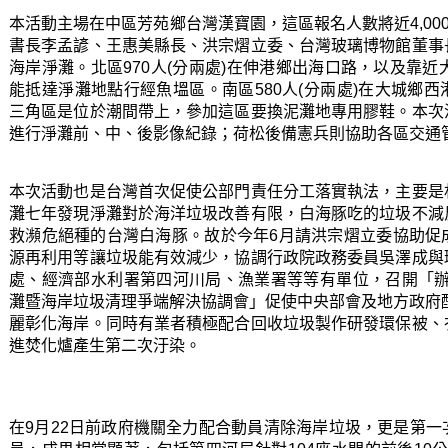
本活動主場在中區芳苑鄉台灣漢寶園，這區報名人數將近4,00
書長李孟諺、王惠美縣長、洪宗熠立委、台灣玻璃博物館董事
海岸淨灘。北區970人(分兩處)在伸港鄉出海口路，以及靠近
能抵達淨灘地點行經魚塭區。南區580人(分兩處)在大城鄉
三角區是位於潮間帶上，參加這區要換泥灘地專用膠鞋。本次
進行淨灘前、中、後影像紀錄；荷松後備憲兵則協助各區交通
本次活動也是台灣首次促使公部門責任分工落實執法，主要是
灘七年發現淨灘對於海洋垃圾改善有限，白海豚吃的垃圾不減
救瀕危絕種的台灣白海豚。故於今年6月請洪宗熠立委協助促
源再利用等讓垃圾能有效減少，協調行政院政務委員吳澤成與
處、經濟部水利署第四河川局、漁業署等等有單位，召開「辦理
灘暨海岸垃圾清理爭端解決協調會」促使中央部會及地方政府
麗彰化海岸。同時有業者積極配合回收垃圾製作研發環保被、
進焚化爐產生第二次汙染。
在9月22日前政府機關全力配合動員清除海岸垃圾，更是第