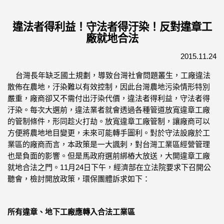
違法者得利益！守法者得汙染！反對違章工
廠就地合法
2015.11.24
台灣長年缺乏國土規劃，導致台灣社會問題叢生，
工廠違法
散佈在農地，汙染難以有效控制，
因此台灣農地污染情形特別
嚴重，廠商卻又不需付出汙染代價，
違法者得利益，守法者得
汙染。每次大選前，
違法業者就會透過各種管道放寬違章工廠
的管制條件，
形同趁火打劫。放寬違章工廠管制，
讓廠商可以
方便將農地地目變更，未來可能轉手圖利。
對於守法設廠於工
業區的廠商而言，本政策是一大諷刺，
對台灣工業區經營管理
也是負面的影響。
但是馬政府選前綁樁大放送，大開違章工廠
11
2
4
就地合法之門。
月
日下午，經濟部在立法院要求下召開公
聽會，檢討開放政策，
環保團體訴求如下：
所有違章、地下工廠應轉入合法工業區