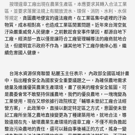
按理違章工廠出現在農業生產區，本應要求其轉入合法工業
區，
並要求落實法規上有關放流水、環保、消防、水利、水保
等規定，
貪
圖農地便宜的違法廠商，
在工業區集中處裡的汙染
物質，
成本相對高，也造成
工業區閒置問題。
近年來台灣空氣
汙染嚴重威脅人民健康，之前數起食安事件肇因，
都源自地下
工廠。
經濟部一直以僅是讓符合工廠管理輔導法的廠商就地合
法，
但擺明宣示政府不作為，讓其他地下工廠存僥倖心態，
繼
續危害國人健康。
台灣水資源保育聯盟
粘麗玉主任表示，
內政部全國區域計畫
中，
指出糧食安全為國家安全重要議題之一，
為確保農地需求
總量及維護優質農業生產環境，
畫了很美的糧食安全藍圖，可
是農委會常不敢堅持保護農地，
我們的優良農地，一塊塊變為
工業使用，現在又想依據行政院核定「
輔導未登記工廠合法經
營方案」，此政策中，
直接以劃定特定區之方式，
意圖使未登
記工廠所坐落之農地直接變更為丁種建築用地，
就地合法，導
致違規在先、破壞農業生產環境的違章工廠，
不僅不用負擔起
整治污染農地的責任，還可以藉由事後補正的方式，
搖身一變