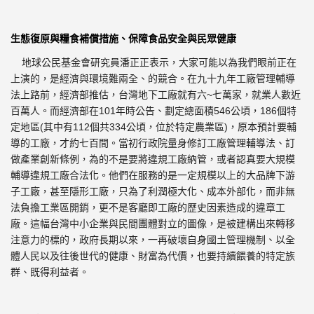
生態復原與糧食補償措施、保障食品安全與民眾健康
地球公民基金會研究員潘正正表示，
大家可能以為我們眼前正在
上演的，是經濟與環境難兩全、的競合。
在九十九年工廠管理輔導
~
法上路前，經濟部推估，
台灣地下工廠就有六
七萬家，就業人數近
10
1
546
186
百萬人。而經濟部在
年時公告、劃定總面積
公頃，
個特
(
1
12
334
)
定地區
其中有
個共
公頃，位於特定農業區
，原本預計要輔
導的工廠，
才約七百間。當初行政院量身修訂工廠管理輔導法、
訂
做產業創新條例，為的不是要將違規工廠納管，
或者認真要大規模
輔導違規工廠合法化。
他們在服務的是一定規模以上的大品牌下游
子工廠，甚至隱形工廠，
只為了利潤極大化、成本外部化，而非無
法負擔工業區開銷，
更不是客廳即工廠的歷史因素造成的違章工
廠。
這幅台灣中小企業與民間團體對立的圖像，
是被建構出來轉移
注意力的標的，政府長期以來，
一再破壞自身國土管理機制、以全
體人民以及往後世代的健康、
財富為代價，也要持續餵養的特定族
群、既得利益者。