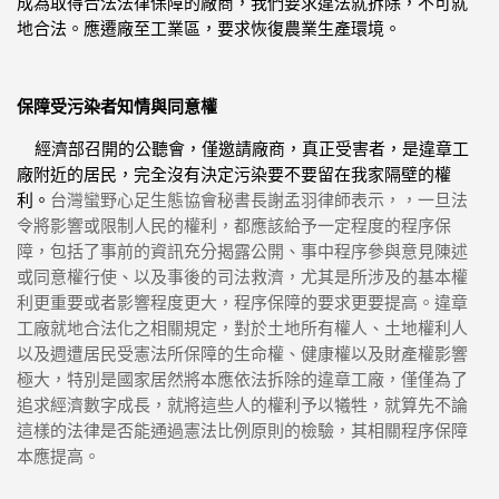
成為取得合法法律保障的廠商，我們要求違法就拆除，
不可就
地合法。應遷廠至工業區，要求恢復農業生產環境。
保障受污染者知情與同意權
經濟部召開的公聽會，僅邀請廠商，真正受害者，
是違章工
廠附近的居民，
完全沒有決定污染要不要留在我家隔壁的權
利。
台灣蠻野心足生態協
會秘書長謝孟羽律師表示，，一旦法
令將影響或限制人民的權利，
都應該給予一定程度的程序保
障，包括了事前的資訊充分揭露公開、
事中程序參與意見陳述
或同意權行使、以及事後的司法救濟，
尤其是所涉及的基本權
利更重要或者影響程度更大，
程序保障的要求更要提高。違章
工廠就地合法化之相關規定，
對於土地所有權人、
土地權利人
以及週遭居民受憲法所保障的生命權、
健康權以及財產權影響
極大，
特別是國家居然將本應依法拆除的違章工廠，
僅僅為了
追求經濟數字成長，就將這些人的權利予以犧牲，
就算先不論
這樣的法律是否能通過憲法比例原則的檢驗，
其相關程序保障
本應提高。