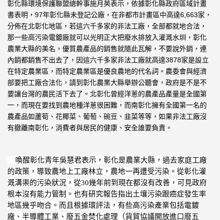
彰化縣環境保護聯盟總幹事施月英表示，
依據彰化縣政府區域計畫
97
6,663
書表明，
年彰化縣未登記公廠，
在非都市計畫區中高達
家，
分佈在北彰化地區，
若這六千多家的非法工廠，全部都就地合法，
那一些高污染電鍍廠就可以光明正大把廢水排放入灌溉水圳，
彰化
農業大縣的美名，優質農產品的銷售就隨此瓦解，不要說外銷，
連
3878
內銷都銷售不出去了，因這六千多家非法工廠就高達
家是
設立
在特定農業區，而特定農業區是優良農地的代名詞。
農委會與經濟
部要把工廠合法化，請到彰化農業大縣舉辦公聽會，
政府是不是不
要讓台灣的農民活下去了。
北彰化曾經洋蔥的農產品產量是全國第
一，
而現在要找到農地種洋蔥很困難，
而南彰化擁有全國第一名的
農產品如蘆筍、花椰菜、葡萄、碗豆、
韭菜等等，如果非法工廠沒
有撤離南彰化，消費者與居民的健康、
安全誰要負責。
喚醒彰化青年吳慧君表示，彰化是農業大縣，過去家庭工廠
的政策，
導致農地上工廠林立，農地一再遭受污染。
從彰化灌
溉溝渠的污染狀況，從
30
幾年前到現在都沒有改善，
可見政府
根本沒有能力管制。
也有研究報告指出土壤污染跟癌症發生率
地區幾乎吻合。
而且根據環評法，有些高污染產業包括電鍍
廠、半導體工業、
廢五金焚化處理（貨貿協議開放進口廢五