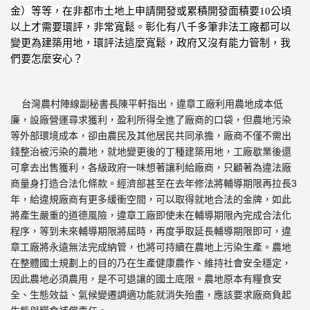
金）等等，
在非都市土地上申請開發或累積開發面積要
10
公頃
以上才需要環評
，非常寬鬆。彰化有八千多筆非法工廠都可以
變更為建築用地，
環評法這麼寬鬆，政府又沒有能力管制，我
們要怎麼安心？
台灣農村陣線副秘書長陳平軒指出，違章工廠利用農地成本低
廉，
設廠營運尋求獲利，盈利所得全進了廠商的口袋，
但農地污染
等外部環境成本，卻由農民及其他居民共同承擔，
廠商不僅不需出
錢整治被污染的農地，就地變更後的丁種建築用地，
工廠歇業後還
可拿去出售獲利，各級政府一味想著讓利給廠商，
只顧著為違法廠
3
商量身打造合法化條款。
經濟部甚至在去年修法將輔導期限再拉長
年，
給違規廠商有更多緩衝空間，可以取得就地合法的金牌，
如此
將產生嚴重的道德風險，
違章工廠即使未在輔導期限內完成合法化
程序，
等到未來輔導期限將屆時，再度爭取延長輔導期限即可，
違
章工廠將永遠無法完成納管，也將可持續在農地上污染生產。
農地
在整體國土規劃上的目的乃在生產健康農作、
維持社會安全穩定，
因此農地必須農用，是不可退讓的國土底限。
農地原本有糧食安
全、生態效益、氣候變遷調適功能就消失殆盡，
應該要求廠商負起