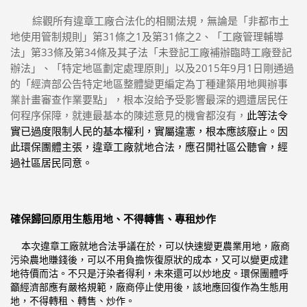
綜觀所有違章工廠合法化的相關法規，無論是「
非都市土
31
1
31
2
地使用管制規則」第
條之
及第
條之
、「
工廠管理輔導
33
34
法」第
條及第
條及其子法「
未登記工廠補辦臨時工廠登記
2015
9
1
辦法」、「特定地區劃定處理原則」
以及
年
月
日剛通過
的「
經濟部公告特定地區整體變更編定為丁種建築用地興辦事
業計畫審查
作業要點」，根本沒給予受影響最深的週遭居民任
此等法令
何程序保障，
就連最基本的陳述意見的機會都沒有，
實已過度限制人民的
基本權利，實屬違憲，根本應該廢止。
因
此環保團體主張，
違章工廠就地合法，應召開社區公聽會，經
過社區居民同意。
確保歸回原用生態用地、不得轉售、專租炒作
本次違章工廠就地合法爭議在於，可以快速變更農業用地，
廠商
污染農地賺錢後，可以不用負擔恢復原狀的成本，
又可以變更成建
地待價而沽。不只是汙染者得利，
未來還可以炒地皮。環保團體呼
籲經濟部應有嚴格規範，
廠商停止使用後，該地應回復作為生態用
地，不得轉租、轉售、
炒作。