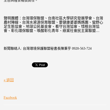
生態與糧食補償責任。
聲明團體：台灣環保聯盟、台南社區大學研究發展學會、
台灣
農村陣線、台灣水資源保育聯盟、要健康婆婆媽媽團、
蠻野心
足生態協會、地球公民基金會、看守台灣協會、
惜根台灣協
會、彰化環保聯盟、喚醒彰化青年、綠黨社會民主黨聯盟
…
新聞
聯絡人
:
台灣環境保護聯盟秘書長陳秉亨
0920-563-724
« 返回
Facebook